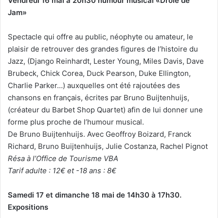
Vendredi 16 mai à 20h30 humour musical «Drôle de
e
Jam»
r
u
Spectacle qui offre au public, néophyte ou amateur, le
n
plaisir de retrouver des grandes figures de l’histoire du
c
Jazz, (Django Reinhardt, Lester Young, Miles Davis, Dave
o
Brubeck, Chick Corea, Duck Pearson, Duke Ellington,
u
Charlie Parker…) auxquelles ont été rajoutées des
r
chansons en français, écrites par Bruno Buijtenhuijs,
r
(créateur du Barbet Shop Quartet) afin de lui donner une
i
e
forme plus proche de l’humour musical.
l
De Bruno Buijtenhuijs. Avec Geoffroy Boizard, Franck
Richard, Bruno Buijtenhuijs, Julie Costanza, Rachel Pignot
Résa à l’Office de Tourisme VBA
Tarif adulte : 12€ et -18 ans : 8€
Samedi 17 et dimanche 18 mai de 14h30 à 17h30.
Expositions