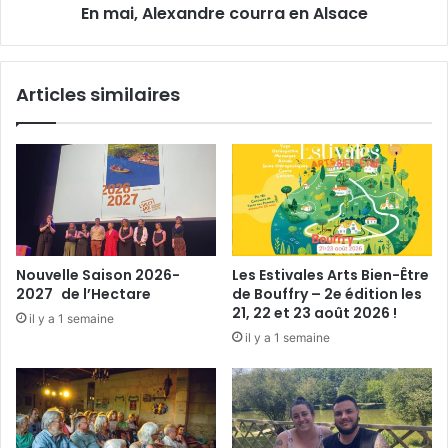
En mai, Alexandre courra en Alsace
m
x
e
a
n
d
Articles similaires
r
e
c
o
u
r
r
a
e
Nouvelle Saison 2026-
Les Estivales Arts Bien-Être
n
2027 de l’Hectare
de Bouffry – 2e édition les
A
21, 22 et 23 août 2026 !
il y a 1 semaine
l
il y a 1 semaine
s
a
c
e