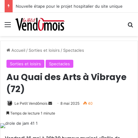
Nouvelle étape pour le projet hospitalier du site unique
Menu
R
Accueil
/
Sorties et loisirs
/
Spectacles
Sorties et loisirs
Spectacles
Au Quai des Arts à Vibraye
(72)
Le Petit Vendômois
E
8 mai 2025
40
n
Temps de lecture 1 minute
v
o
y