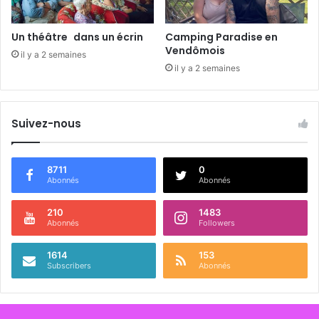
Un théâtre dans un écrin
Camping Paradise en
Vendômois
il y a 2 semaines
il y a 2 semaines
Suivez-nous
8711
0
Abonnés
Abonnés
210
1483
Abonnés
Followers
1614
153
Subscribers
Abonnés