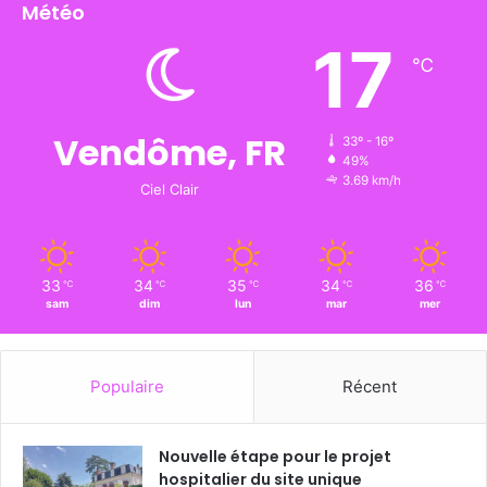
Météo
17
℃
Vendôme, FR
33º - 16º
49%
3.69 km/h
Ciel Clair
33
34
35
34
36
℃
℃
℃
℃
℃
sam
dim
lun
mar
mer
Populaire
Récent
Nouvelle étape pour le projet
hospitalier du site unique