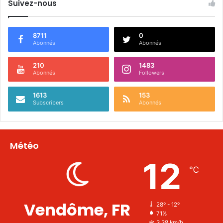
Suivez-nous
8711
0
Abonnés
Abonnés
210
1483
Abonnés
Followers
1613
153
Subscribers
Abonnés
Météo
12
℃
Vendôme, FR
28º - 12º
71%
3.38 km/h