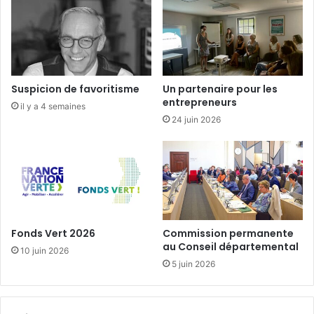
d
ô
m
e
,
a
Suspicion de favoritisme
Un partenaire pour les
m
entrepreneurs
il y a 4 semaines
i
24 juin 2026
e
d
e
s
b
é
b
é
Fonds Vert 2026
Commission permanente
s
au Conseil départemental
10 juin 2026
5 juin 2026