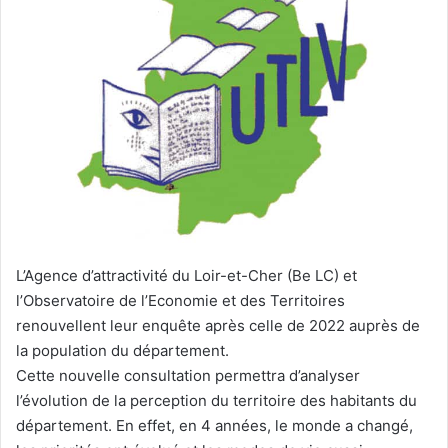
e
r
u
n
c
o
u
r
r
i
e
l
L’Agence d’attractivité du Loir-et-Cher (Be LC) et
l’Observatoire de l’Economie et des Territoires
renouvellent leur enquête après celle de 2022 auprès de
la population du département.
Cette nouvelle consultation permettra d’analyser
l’évolution de la perception du territoire des habitants du
département. En effet, en 4 années, le monde a changé,