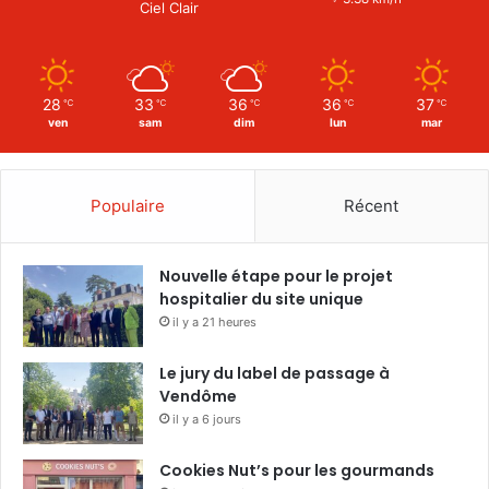
Ciel Clair
28
33
36
36
37
℃
℃
℃
℃
℃
ven
sam
dim
lun
mar
Populaire
Récent
Nouvelle étape pour le projet
hospitalier du site unique
il y a 21 heures
Le jury du label de passage à
Vendôme
il y a 6 jours
Cookies Nut’s pour les gourmands