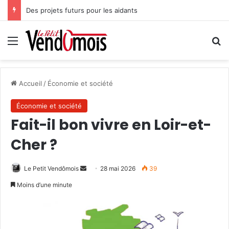
Des projets futurs pour les aidants
Menu
R
Accueil
/
Économie et société
Économie et société
Fait-il bon vivre en Loir-et-
Cher ?
Le Petit Vendômois
E
28 mai 2026
39
n
Moins d’une minute
v
o
y