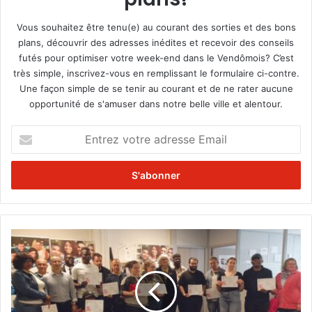
Vous souhaitez être tenu(e) au courant des sorties et des bons
plans, découvrir des adresses inédites et recevoir des conseils
futés pour optimiser votre week-end dans le Vendômois? C’est
très simple, inscrivez-vous en remplissant le formulaire ci-contre.
Une façon simple de se tenir au courant et de ne rater aucune
opportunité de s'amuser dans notre belle ville et alentour.
E
n
t
r
e
z
v
o
D
t
i
r
p
e
l
a
ô
d
m