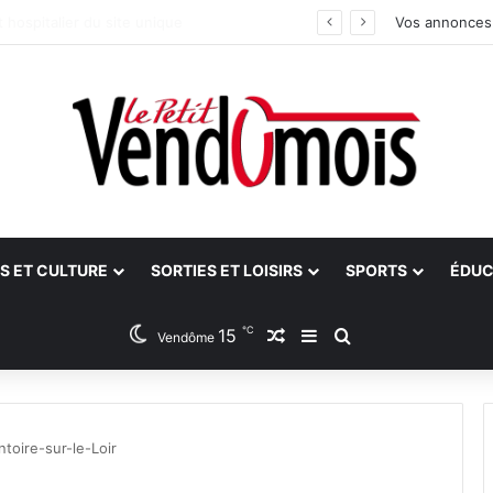
idants
Vos annonces
S ET CULTURE
SORTIES ET LOISIRS
SPORTS
ÉDUC
℃
15
Article Aléatoire
Sidebar (barre latéra
Rechercher
Vendôme
toire-sur-le-Loir