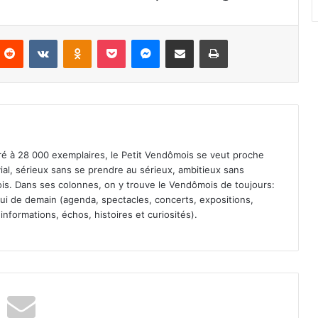
nterest
Reddit
VKontakte
Odnoklassniki
Pocket
Messenger
Partager par email
Imprimer
iré à 28 000 exemplaires, le Petit Vendômois se veut proche
vial, sérieux sans se prendre au sérieux, ambitieux sans
s. Dans ses colonnes, on y trouve le Vendômois de toujours:
 celui de demain (agenda, spectacles, concerts, expositions,
informations, échos, histoires et curiosités).