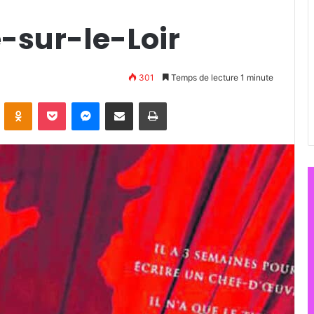
-sur-le-Loir
301
Temps de lecture 1 minute
VKontakte
Odnoklassniki
Pocket
Messenger
Partager par email
Imprimer