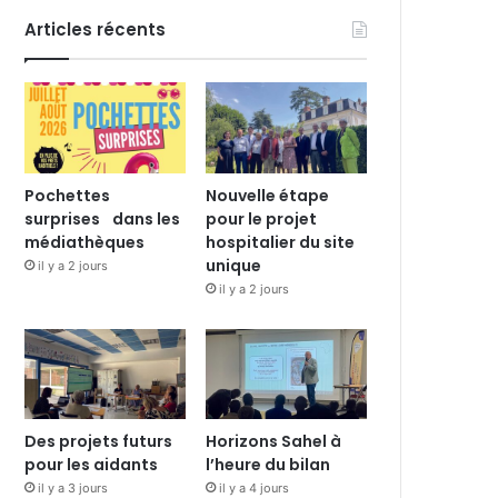
Articles récents
Pochettes
Nouvelle étape
surprises dans les
pour le projet
médiathèques
hospitalier du site
unique
il y a 2 jours
il y a 2 jours
Des projets futurs
Horizons Sahel à
pour les aidants
l’heure du bilan
il y a 3 jours
il y a 4 jours