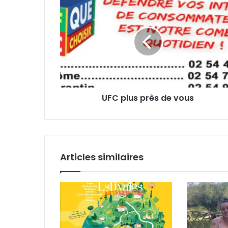
UFC
plus
près
de
vous
UFC plus près de vous
Articles similaires