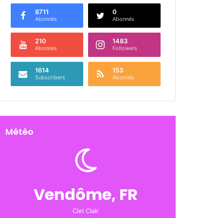
8711
0
Abonnés
Abonnés
210
1483
Abonnés
Followers
1614
153
Subscribers
Abonnés
Météo
Vendôme, FR
Ciel Clair