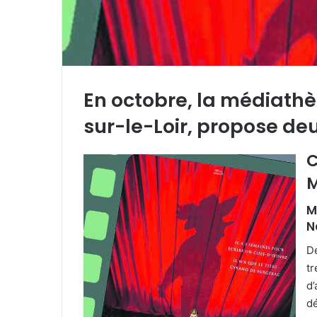
En octobre, la médiathè
sur-le-Loir, propose de
C
M
M
N
D
tr
d’
dé