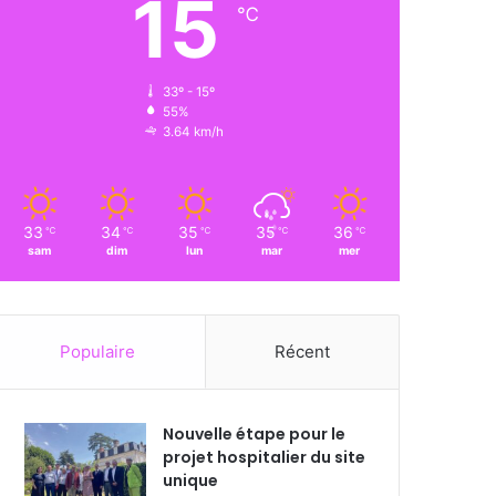
15
℃
33º - 15º
55%
3.64 km/h
33
34
35
35
36
℃
℃
℃
℃
℃
sam
dim
lun
mar
mer
Populaire
Récent
Nouvelle étape pour le
projet hospitalier du site
unique