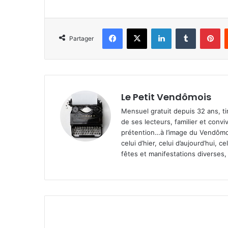
Facebook
X
Linkedin
Tumblr
Pi
Partager
Le Petit Vendômois
Mensuel gratuit depuis 32 ans, t
de ses lecteurs, familier et convi
prétention…à l’image du Vendômoi
celui d’hier, celui d’aujourd’hui,
fêtes et manifestations diverses, 