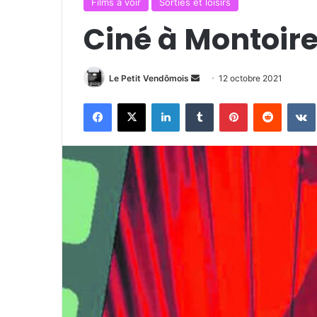
Films à voir
Sorties et loisirs
Ciné à Montoire
Envoyer
Le Petit Vendômois
12 octobre 2021
un
Facebook
X
Linkedin
Tumblr
Pinterest
Reddit
courriel