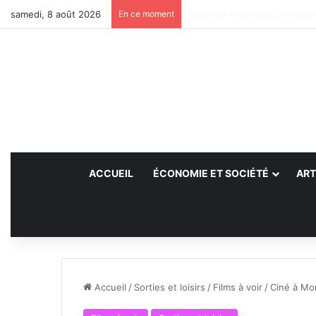
samedi, 8 août 2026
En ce moment
Des projets futurs pour les a
ACCUEIL
ÉCONOMIE ET SOCIÉTÉ
ART
Accueil
/
Sorties et loisirs
/
Films à voir
/
Ciné à Mon