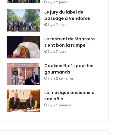
il y a 2 jours
Le jury du label de
passage à Vendôme
il y a 7 jours
Le festival de Montoire
tient bon la rampe
il y a 7 jours
Cookies Nut’s pour les
gourmands
il y a 2 semaines
La musique ancienne a
son pôle
il y a 1 semaine