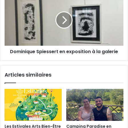
m
a
o
a
r
m
i
e
i
l
!
n
i
q
u
e
Dominique Spiessert en exposition à la galerie
S
p
i
e
Articles similaires
s
s
e
r
t
e
n
e
x
Les Estivales Arts Bien-Être
Camping Paradise en