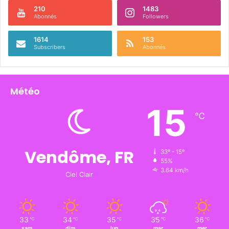
210
1483
Abonnés
Followers
1614
153
Subscribers
Abonnés
Météo
15
℃
Vendôme, FR
33º - 15º
55%
3.64 km/h
Ciel Clair
33
34
35
35
36
℃
℃
℃
℃
℃
sam
dim
lun
mar
mer