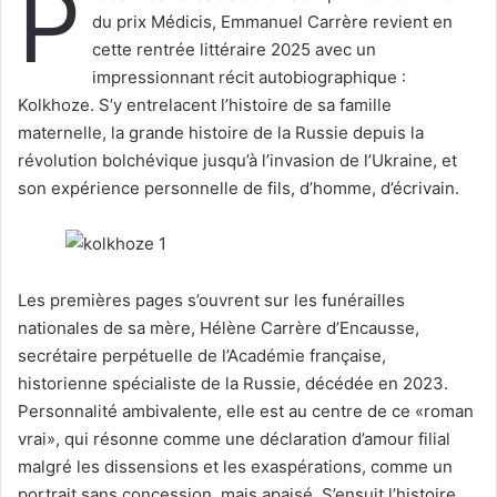
P
e
du prix Médicis, Emmanuel Carrère revient en
r
cette rentrée littéraire 2025 avec un
u
impressionnant récit autobiographique :
n
Kolkhoze. S’y entrelacent l’histoire de sa famille
c
maternelle, la grande histoire de la Russie depuis la
o
révolution bolchévique jusqu’à l’invasion de l’Ukraine, et
u
son expérience personnelle de fils, d’homme, d’écrivain.
r
r
i
e
l
Les premières pages s’ouvrent sur les funérailles
nationales de sa mère, Hélène Carrère d’Encausse,
secrétaire perpétuelle de l’Académie française,
historienne spécialiste de la Russie, décédée en 2023.
Personnalité ambivalente, elle est au centre de ce «roman
vrai», qui résonne comme une déclaration d’amour filial
malgré les dissensions et les exaspérations, comme un
portrait sans concession, mais apaisé. S’ensuit l’histoire,