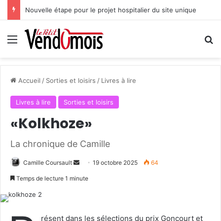
Nouvelle étape pour le projet hospitalier du site unique
Menu
R
Accueil
/
Sorties et loisirs
/
Livres à lire
Livres à lire
Sorties et loisirs
«Kolkhoze»
La chronique de Camille
Camille Coursault
E
19 octobre 2025
64
n
Temps de lecture 1 minute
v
o
y
résent dans les sélections du prix Goncourt et