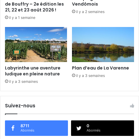
p
de Bouffry – 2e édition les
Vendômois
o
21, 22 et 23 août 2026 !
il y a 2 semaines
s
il y a 1 semaine
i
t
i
o
n
à
l
a
Labyrinthe une aventure
Plan d’eau de La Varenne
g
ludique en pleine nature
il y a 3 semaines
a
il y a 3 semaines
l
e
r
Suivez-nous
i
e
8711
0
Abonnés
Abonnés