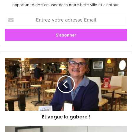
opportunité de s'amuser dans notre belle ville et alentour.
E
n
t
r
e
z
v
o
E
t
t
r
v
e
o
a
g
d
u
r
e
e
l
s
a
s
Et vogue la gabare !
g
e
a
E
b
D