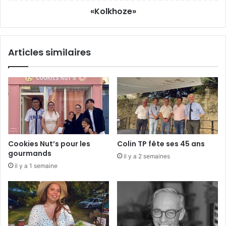
e
«Kolkhoze»
s
»
e
p
h
Articles similaires
r
é
c
o
m
p
e
n
s
Cookies Nut’s pour les
Colin TP fête ses 45 ans
é
gourmands
il y a 2 semaines
s
il y a 1 semaine