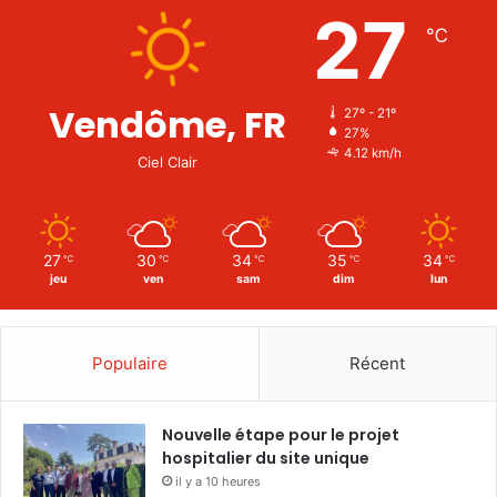
27
℃
Vendôme, FR
27º - 21º
27%
4.12 km/h
Ciel Clair
27
30
34
35
34
℃
℃
℃
℃
℃
jeu
ven
sam
dim
lun
Populaire
Récent
Nouvelle étape pour le projet
hospitalier du site unique
il y a 10 heures