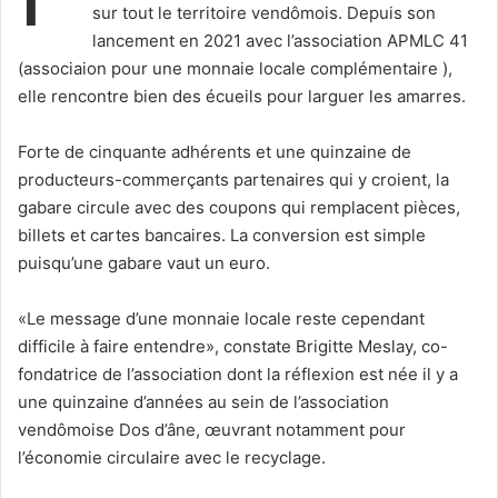
sur tout le territoire vendômois. Depuis son
u
lancement en 2021 avec l’association APMLC 41
n
(associaion pour une monnaie locale complémentaire ),
c
elle rencontre bien des écueils pour larguer les amarres.
o
u
Forte de cinquante adhérents et une quinzaine de
r
producteurs-commerçants partenaires qui y croient, la
r
gabare circule avec des coupons qui remplacent pièces,
i
e
billets et cartes bancaires. La conversion est simple
l
puisqu’une gabare vaut un euro.
«Le message d’une monnaie locale reste cependant
difficile à faire entendre», constate Brigitte Meslay, co-
fondatrice de l’association dont la réflexion est née il y a
une quinzaine d’années au sein de l’association
vendômoise Dos d’âne, œuvrant notamment pour
l’économie circulaire avec le recyclage.