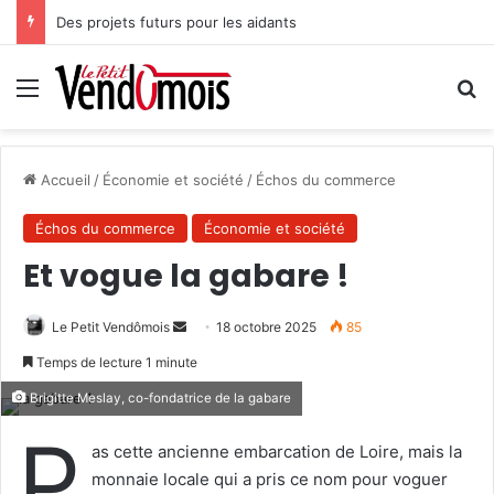
Des projets futurs pour les aidants
Menu
R
Accueil
/
Économie et société
/
Échos du commerce
Échos du commerce
Économie et société
Et vogue la gabare !
Le Petit Vendômois
E
18 octobre 2025
85
n
Temps de lecture 1 minute
v
Brigitte Meslay, co-fondatrice de la gabare
o
P
y
as cette ancienne embarcation de Loire, mais la
e
monnaie locale qui a pris ce nom pour voguer
r