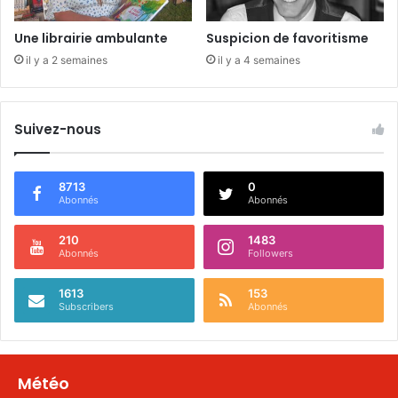
Une librairie ambulante
Suspicion de favoritisme
il y a 2 semaines
il y a 4 semaines
Suivez-nous
8713
0
Abonnés
Abonnés
210
1483
Abonnés
Followers
1613
153
Subscribers
Abonnés
Météo