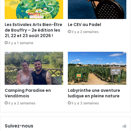
s
u
!
e
d
u
Les Estivales Arts Bien-Être
Le CEV au Padel
L
de Bouffry – 2e édition les
il y a 2 semaines
o
21, 22 et 23 août 2026 !
i
il y a 1 semaine
r
Camping Paradise en
Labyrinthe une aventure
Vendômois
ludique en pleine nature
il y a 2 semaines
il y a 3 semaines
Suivez-nous