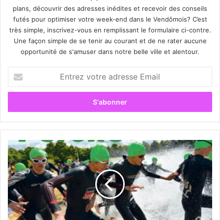
plans, découvrir des adresses inédites et recevoir des conseils
futés pour optimiser votre week-end dans le Vendômois? C’est
très simple, inscrivez-vous en remplissant le formulaire ci-contre.
Une façon simple de se tenir au courant et de ne rater aucune
opportunité de s'amuser dans notre belle ville et alentour.
E
n
t
r
e
z
v
o
L
t
e
r
T
e
r
a
i
d
a
r
t
e
h