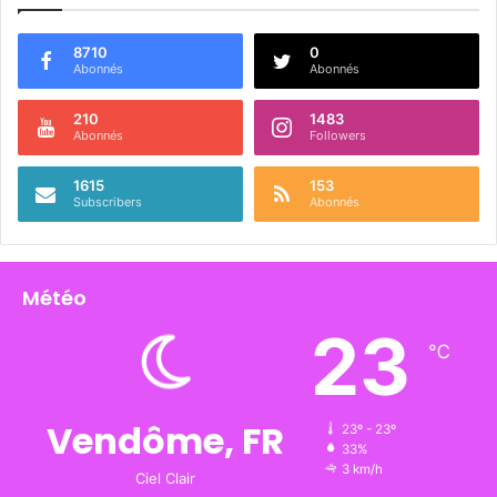
8710
0
Abonnés
Abonnés
210
1483
Abonnés
Followers
1615
153
Subscribers
Abonnés
Météo
23
℃
Vendôme, FR
23º - 23º
33%
3 km/h
Ciel Clair