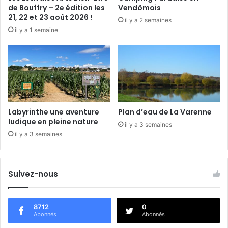
0
de Bouffry – 2e édition les
Vendômois
2
21, 22 et 23 août 2026 !
il y a 2 semaines
2
il y a 1 semaine
Labyrinthe une aventure
Plan d’eau de La Varenne
ludique en pleine nature
il y a 3 semaines
il y a 3 semaines
Suivez-nous
8712
0
Abonnés
Abonnés