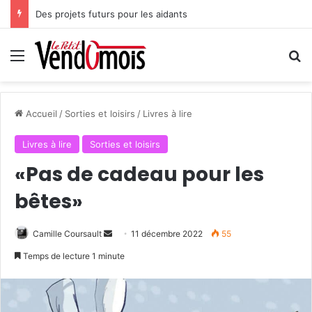
Des projets futurs pour les aidants
Menu
R
Accueil
/
Sorties et loisirs
/
Livres à lire
Livres à lire
Sorties et loisirs
«Pas de cadeau pour les
bêtes»
Camille Coursault
E
11 décembre 2022
55
n
Temps de lecture 1 minute
v
o
y