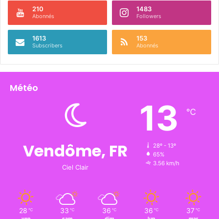
210
1483
Abonnés
Followers
1613
153
Subscribers
Abonnés
Météo
13
℃
Vendôme, FR
28º - 13º
65%
3.56 km/h
Ciel Clair
28
33
36
36
37
℃
℃
℃
℃
℃
ven
sam
dim
lun
mar