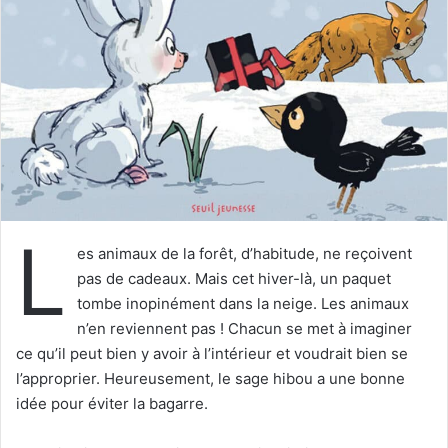
e
r
u
n
c
o
u
r
r
i
L
e
es animaux de la forêt, d’habitude, ne reçoivent
l
pas de cadeaux. Mais cet hiver-là, un paquet
tombe inopinément dans la neige. Les animaux
n’en reviennent pas ! Chacun se met à imaginer
ce qu’il peut bien y avoir à l’intérieur et voudrait bien se
l’approprier. Heureusement, le sage hibou a une bonne
idée pour éviter la bagarre.