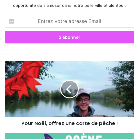
opportunité de s'amuser dans notre belle ville et alentour.
E
n
t
r
e
z
v
o
P
t
o
r
u
e
r
a
N
d
o
r
ë
e
l
s
,
s
Pour Noël, offrez une carte de pêche !
o
e
f
E
f
S