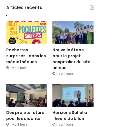
Articles récents
Pochettes
Nouvelle étape
surprises dans les
pour le projet
médiathèques
hospitalier du site
unique
il y a 2 jours
il y a 2 jours
Des projets futurs
Horizons Sahel à
pour les aidants
l’heure du bilan
il y a 3 jours
il y a 4 jours