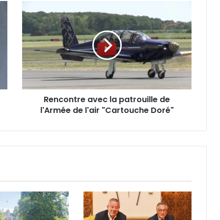
R
e
n
c
o
n
t
r
e
Rencontre avec la patrouille de
a
l'Armée de l'air "Cartouche Doré"
v
e
c
l
a
p
a
t
r
o
u