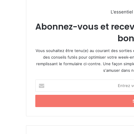
L'essentie
Abonnez-vous et recevez
bon
Vous souhaitez être tenu(e) au courant des sorties 
des conseils futés pour optimiser votre week-en
remplissant le formulaire ci-contre. Une façon simp
s'amuser dans not
E
n
t
r
e
z
v
o
t