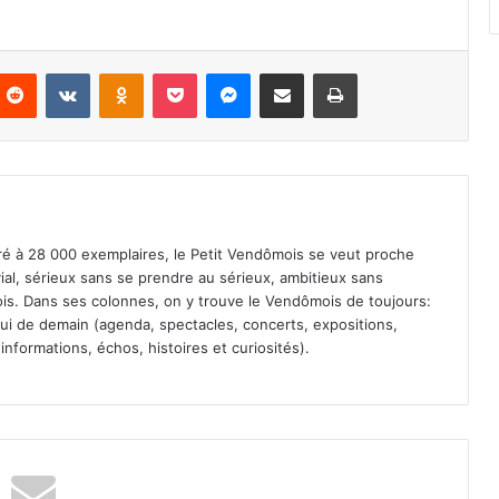
Reddit
VKontakte
Odnoklassniki
Pocket
Messenger
Partager par email
Imprimer
iré à 28 000 exemplaires, le Petit Vendômois se veut proche
vial, sérieux sans se prendre au sérieux, ambitieux sans
s. Dans ses colonnes, on y trouve le Vendômois de toujours:
 celui de demain (agenda, spectacles, concerts, expositions,
informations, échos, histoires et curiosités).