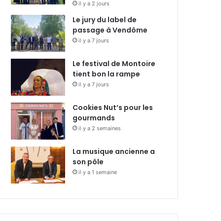
il y a 2 jours
Le jury du label de
passage à Vendôme
il y a 7 jours
Le festival de Montoire
tient bon la rampe
il y a 7 jours
Cookies Nut’s pour les
gourmands
il y a 2 semaines
La musique ancienne a
son pôle
il y a 1 semaine