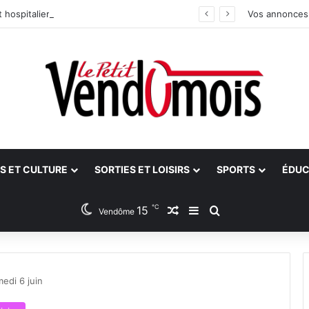
 hospitalier du site unique
Vos annonces
S ET CULTURE
SORTIES ET LOISIRS
SPORTS
ÉDUC
℃
15
Article Aléatoire
Sidebar (barre latéra
Rechercher
Vendôme
edi 6 juin