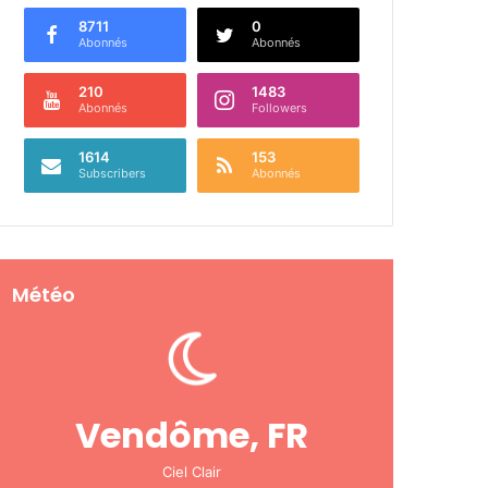
8711
0
Abonnés
Abonnés
210
1483
Abonnés
Followers
1614
153
Subscribers
Abonnés
Météo
Vendôme, FR
Ciel Clair