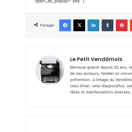
open_as_popup=”yes” ]
Facebook
X
Linkedin
Tumblr
Pinterest
Partager
Le Petit Vendômois
Mensuel gratuit depuis 32 ans, t
de ses lecteurs, familier et convi
prétention…à l’image du Vendômoi
celui d’hier, celui d’aujourd’hui,
fêtes et manifestations diverses, 