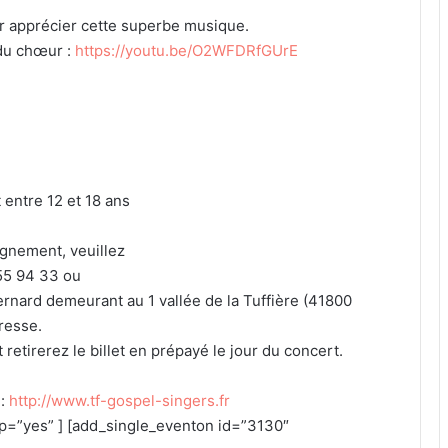
r apprécier cette superbe musique.
 du chœur :
https://youtu.be/O2WFDRfGUrE
 entre 12 et 18 ans
ignement, veuillez
55 94 33 ou
ernard demeurant au 1 vallée de la Tuffière (41800
resse.
 retirerez le billet en prépayé le jour du concert.
 :
http://www.tf-gospel-singers.fr
=”yes” ] [add_single_eventon id=”3130″