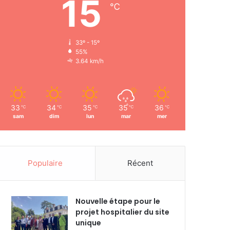
15
℃
33º - 15º
55%
3.64 km/h
33
34
35
35
36
℃
℃
℃
℃
℃
sam
dim
lun
mar
mer
Populaire
Récent
Nouvelle étape pour le
projet hospitalier du site
unique