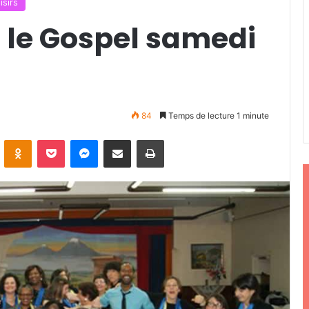
isirs
 le Gospel samedi
84
Temps de lecture 1 minute
ontakte
Odnoklassniki
Pocket
Messenger
Partager par email
Imprimer