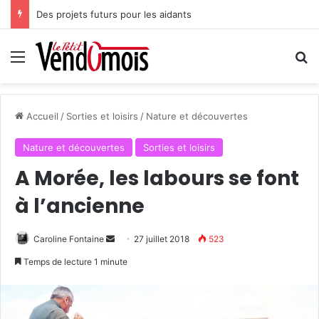
Des projets futurs pour les aidants
Menu
R
Accueil
/
Sorties et loisirs
/
Nature et découvertes
Nature et découvertes
Sorties et loisirs
A Morée, les labours se font
à l’ancienne
Caroline Fontaine
E
27 juillet 2018
523
n
Temps de lecture 1 minute
v
o
y