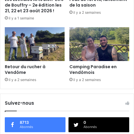
e
de Bouffry – 2e édition les
de la saison
V
21, 22 et 23 août 2026 !
il y a 2 semaines
a
il y a 1 semaine
l
d
e
m
e
t
l
a
Retour du rucher à
Camping Paradise en
R
Vendôme
Vendômois
é
il y a 2 semaines
il y a 2 semaines
g
i
e
Suivez-nous
8713
0
Abonnés
Abonnés