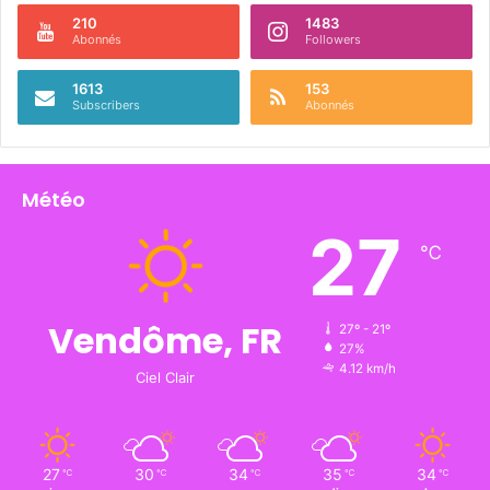
210
1483
Abonnés
Followers
1613
153
Subscribers
Abonnés
Météo
27
℃
Vendôme, FR
27º - 21º
27%
4.12 km/h
Ciel Clair
27
30
34
35
34
℃
℃
℃
℃
℃