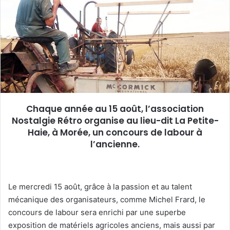
e
r
u
n
c
o
u
r
r
Chaque année au 15 août, l’association
i
Nostalgie Rétro organise au lieu-dit La Petite-
e
Haie, à Morée, un concours de labour à
l
l’ancienne.
Le mercredi 15 août, grâce à la passion et au talent
mécanique des organisateurs, comme Michel Frard, le
concours de labour sera enrichi par une superbe
exposition de matériels agricoles anciens, mais aussi par