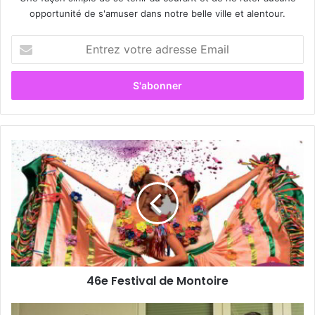
opportunité de s'amuser dans notre belle ville et alentour.
E
n
t
r
e
z
v
o
4
t
6
r
e
e
F
a
e
d
s
r
t
e
i
s
v
s
46e Festival de Montoire
a
e
l
E
d
N