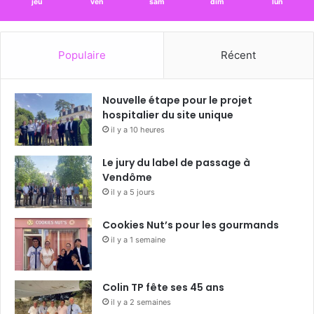
jeu
ven
sam
dim
lun
Populaire
Récent
Nouvelle étape pour le projet
hospitalier du site unique
il y a 10 heures
Le jury du label de passage à
Vendôme
il y a 5 jours
Cookies Nut’s pour les gourmands
il y a 1 semaine
Colin TP fête ses 45 ans
il y a 2 semaines