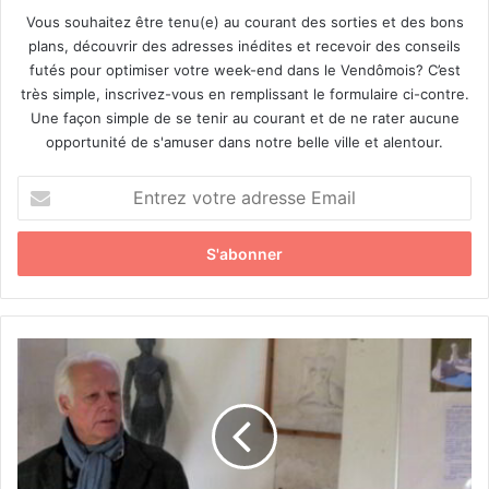
Vous souhaitez être tenu(e) au courant des sorties et des bons
plans, découvrir des adresses inédites et recevoir des conseils
futés pour optimiser votre week-end dans le Vendômois? C’est
très simple, inscrivez-vous en remplissant le formulaire ci-contre.
Une façon simple de se tenir au courant et de ne rater aucune
opportunité de s'amuser dans notre belle ville et alentour.
E
n
t
r
e
z
v
o
R
t
é
r
t
e
r
a
o
d
s
r
p