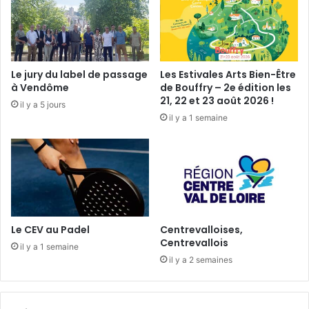
l
t
a
e
m
2
é
0
d
1
Le jury du label de passage
Les Estivales Arts Bien-Être
i
6
à Vendôme
de Bouffry – 2e édition les
a
!
21, 22 et 23 août 2026 !
il y a 5 jours
t
il y a 1 semaine
h
è
q
u
e
Le CEV au Padel
Centrevalloises,
Centrevallois
il y a 1 semaine
il y a 2 semaines