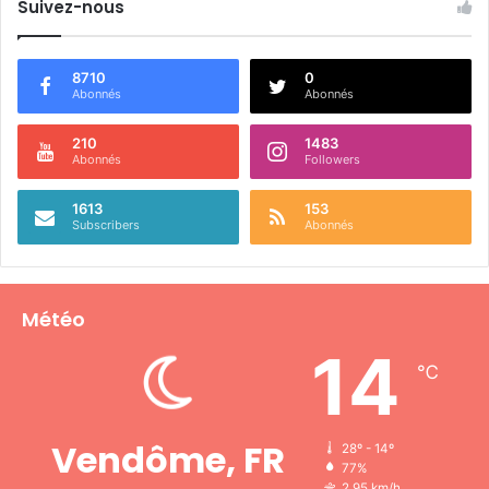
Suivez-nous
8710
0
Abonnés
Abonnés
210
1483
Abonnés
Followers
1613
153
Subscribers
Abonnés
Météo
14
℃
Vendôme, FR
28º - 14º
77%
2.95 km/h