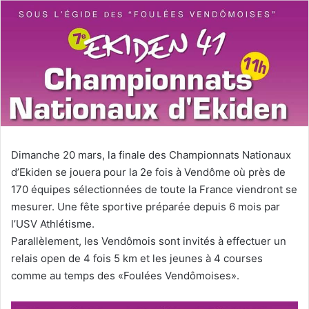
y
e
r
u
n
c
o
u
r
Dimanche 20 mars, la finale des Championnats Nationaux
r
d’Ekiden se jouera pour la 2e fois à Vendôme où près de
i
170 équipes sélectionnées de toute la France viendront se
e
mesurer. Une fête sportive préparée depuis 6 mois par
l
l’USV Athlétisme.
Parallèlement, les Vendômois sont invités à effectuer un
relais open de 4 fois 5 km et les jeunes à 4 courses
comme au temps des «Foulées Vendômoises».