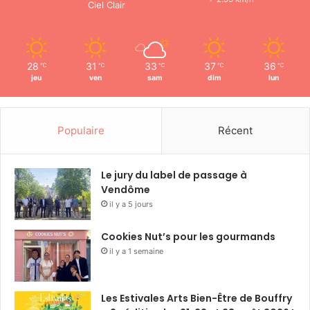
Ciel Clair
28
31
33
37
36
℃
℃
℃
℃
℃
jeu
ven
sam
dim
lun
Populaire
Récent
Le jury du label de passage à
Vendôme
il y a 5 jours
Cookies Nut’s pour les gourmands
il y a 1 semaine
Les Estivales Arts Bien-Être de Bouffry