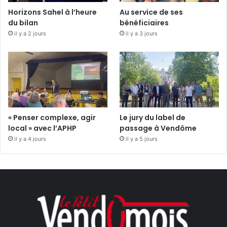
Horizons Sahel à l’heure
Au service de ses
du bilan
bénéficiaires
il y a 2 jours
il y a 3 jours
« Penser complexe, agir
Le jury du label de
local » avec l’APHP
passage à Vendôme
il y a 4 jours
il y a 5 jours