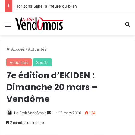
Horizons Sahel à l’heure du bilan
Menu
R
Accueil
/
Actualités
Actualités
Sports
7e édition d’EKIDEN :
Dimanche 20 mars –
Vendôme
Le Petit Vendômois
E
11 mars 2016
124
n
2 minutes de lecture
v
o