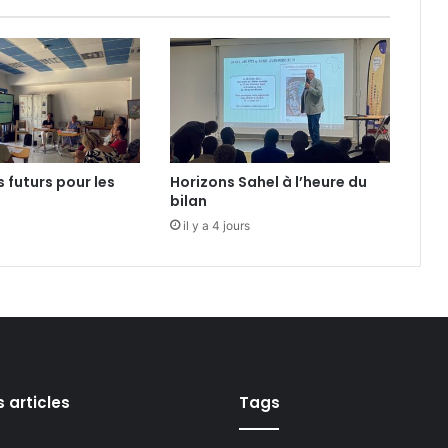
c
l
a
s
s
i
q
u
 futurs pour les
Horizons Sahel à l’heure du
e
bilan
»
il y a 4 jours
a
u
c
h
â
t
e
a
s articles
Tags
u
d