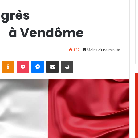
ngrès
l à Vendôme
122
Moins d’une minute
ontakte
Odnoklassniki
Pocket
Messenger
Partager par email
Imprimer