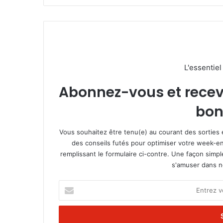
L'essentie
Abonnez-vous et recevez
bon
Vous souhaitez être tenu(e) au courant des sorties 
des conseils futés pour optimiser votre week-en
remplissant le formulaire ci-contre. Une façon simp
s'amuser dans not
E
n
t
r