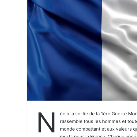
r
r
i
e
l
N
ée à la sortie de la 1ère Guerre Mo
rassemble tous les hommes et tout
monde combattant et aux valeurs qu
morts pour la France. Chaque anné