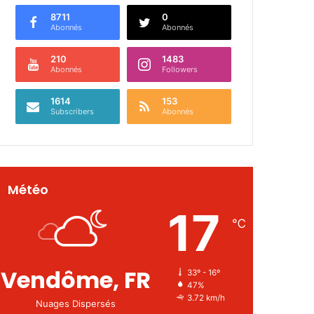
8711
0
Abonnés
Abonnés
210
1483
Abonnés
Followers
1614
153
Subscribers
Abonnés
Météo
17
℃
Vendôme, FR
33º - 16º
47%
3.72 km/h
Nuages Dispersés