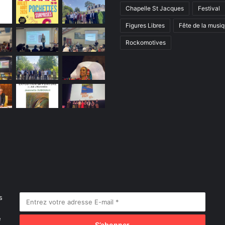
e
Chapelle St Jacques
Festival
l
Figures Libres
Fête de la musi
a
M
Rockomotives
é
z
i
è
r
e
s
e