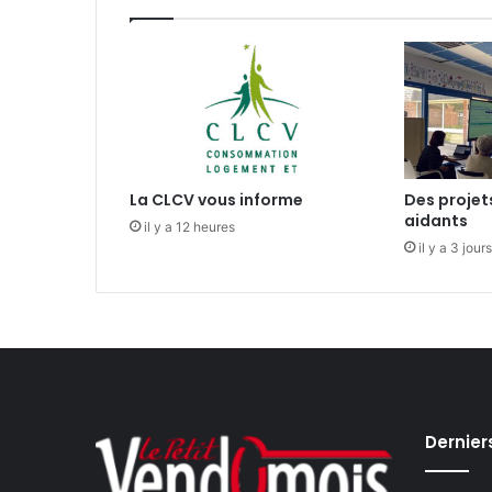
La CLCV vous informe
Des projets
aidants
il y a 12 heures
il y a 3 jours
Dernier