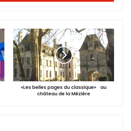
«
L
e
s
b
e
l
l
e
«Les belles pages du classique» au
s
château de la Mézière
p
a
g
e
s
d
u