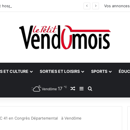
 hospitalier du site unique
Vos annonces
S ET CULTURE
SORTIES ET LOISIRS
SPORTS
ÉDUC
℃
17
Article Aléatoire
Sidebar (barre latéra
Rechercher
Vendôme
C 41 en Congrès Départemental à Vendôme