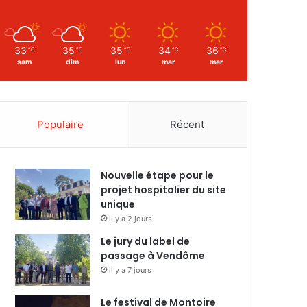
33
35
35
34
36
℃
℃
℃
℃
℃
sam
dim
lun
mar
mer
Populaire
Récent
Nouvelle étape pour le
projet hospitalier du site
unique
il y a 2 jours
Le jury du label de
passage à Vendôme
il y a 7 jours
Le festival de Montoire