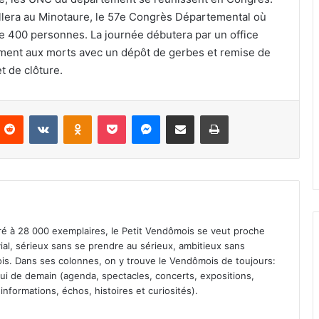
llera au Minotaure, le 57e Congrès Départemental où
de 400 personnes. La journée débutera par un office
nument aux morts avec un dépôt de gerbes et remise de
t de clôture.
Reddit
VKontakte
Odnoklassniki
Pocket
Messenger
Partager par email
Imprimer
iré à 28 000 exemplaires, le Petit Vendômois se veut proche
vial, sérieux sans se prendre au sérieux, ambitieux sans
s. Dans ses colonnes, on y trouve le Vendômois de toujours:
 celui de demain (agenda, spectacles, concerts, expositions,
informations, échos, histoires et curiosités).