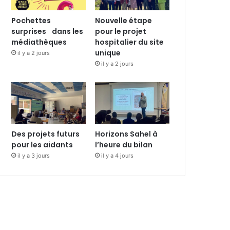
Pochettes
Nouvelle étape
surprises dans les
pour le projet
médiathèques
hospitalier du site
unique
il y a 2 jours
il y a 2 jours
Des projets futurs
Horizons Sahel à
pour les aidants
l’heure du bilan
il y a 3 jours
il y a 4 jours