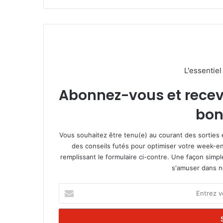
L'essentie
Abonnez-vous et recevez
bon
Vous souhaitez être tenu(e) au courant des sorties 
des conseils futés pour optimiser votre week-en
remplissant le formulaire ci-contre. Une façon simp
s'amuser dans not
E
n
t
r