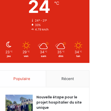
24
℃
24º - 21º
33%
4.79 km/h
23
29
34
35
34
℃
℃
℃
℃
℃
jeu
ven
sam
dim
lun
Populaire
Récent
Nouvelle étape pour le
projet hospitalier du site
unique