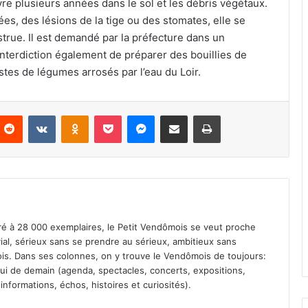
re plusieurs années dans le sol et les débris végétaux.
es, des lésions de la tige ou des stomates, elle se
bstrue. Il est demandé par la préfecture dans un
nterdiction également de préparer des bouillies de
tes de légumes arrosés par l’eau du Loir.
Reddit
VKontakte
Odnoklassniki
Pocket
Messenger
Partager par email
Imprimer
iré à 28 000 exemplaires, le Petit Vendômois se veut proche
vial, sérieux sans se prendre au sérieux, ambitieux sans
s. Dans ses colonnes, on y trouve le Vendômois de toujours:
 celui de demain (agenda, spectacles, concerts, expositions,
informations, échos, histoires et curiosités).