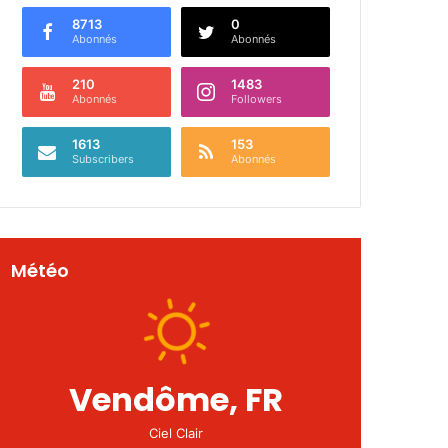
8713
0
Abonnés
Abonnés
210
1483
Abonnés
Followers
1613
153
Subscribers
Abonnés
Météo
Vendôme, FR
Ciel Clair