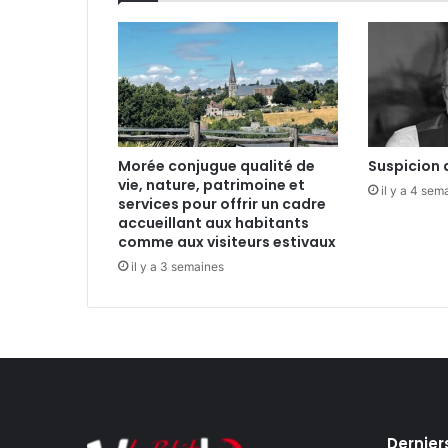
L
o
u
-
A
n
n
Morée conjugue qualité de
Suspicion 
vie, nature, patrimoine et
il y a 4 sem
services pour offrir un cadre
accueillant aux habitants
comme aux visiteurs estivaux
il y a 3 semaines
Dernier