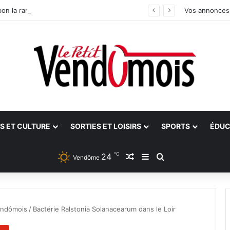
bon la rampe
Vos annonces
S ET CULTURE
SORTIES ET LOISIRS
SPORTS
ÉDUC
℃
24
Article Aléatoire
Sidebar (barre latéra
Rechercher
Vendôme
endômois
/
Bactérie Ralstonia Solanacearum dans le Loir