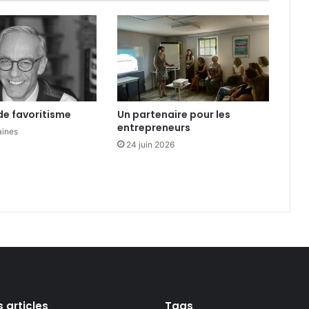
i
g
n
é
s
de favoritisme
Un partenaire pour les
entrepreneurs
aines
24 juin 2026
s articles
Tags