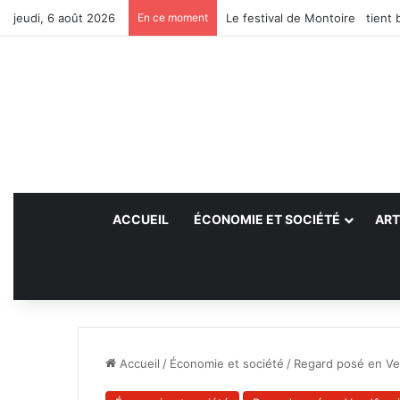
jeudi, 6 août 2026
En ce moment
Le festival de Montoire tient 
ACCUEIL
ÉCONOMIE ET SOCIÉTÉ
ART
Accueil
/
Économie et société
/
Regard posé en V