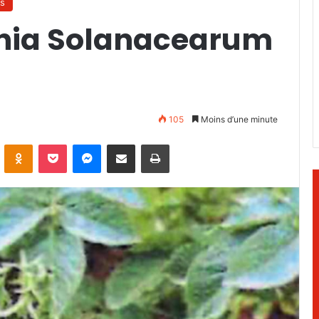
s
onia Solanacearum
105
Moins d’une minute
ontakte
Odnoklassniki
Pocket
Messenger
Partager par email
Imprimer