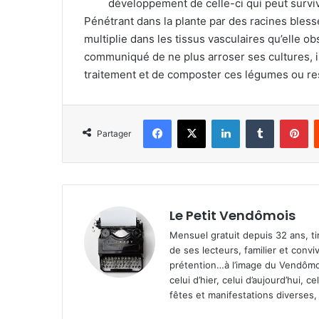
développement de celle-ci qui peut surviv
Pénétrant dans la plante par des racines blessé
multiplie dans les tissus vasculaires qu’elle o
communiqué de ne plus arroser ses cultures, i
traitement et de composter ces légumes ou res
Facebook
X
Linkedin
Tumblr
Pinterest
Partager
Le Petit Vendômois
Mensuel gratuit depuis 32 ans, t
de ses lecteurs, familier et convi
prétention…à l’image du Vendômoi
celui d’hier, celui d’aujourd’hui,
fêtes et manifestations diverses, 