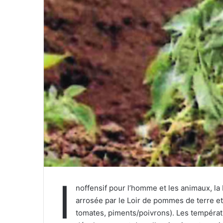
r
r
i
e
l
I
noffensif pour l’homme et les animaux, la
arrosée par le Loir de pommes de terre e
tomates, piments/poivrons). Les températu