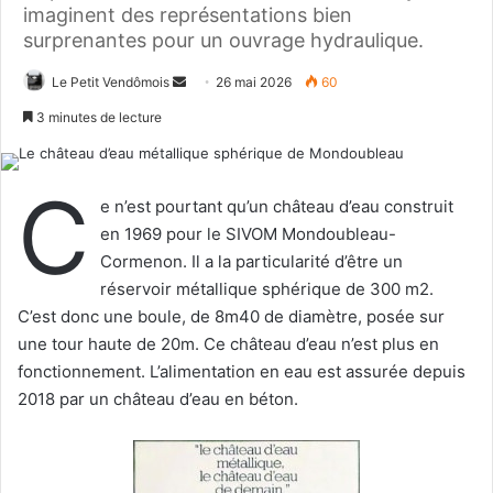
imaginent des représentations bien
surprenantes pour un ouvrage hydraulique.
Le Petit Vendômois
E
26 mai 2026
60
n
3 minutes de lecture
v
o
C
y
e n’est pourtant qu’un château d’eau construit
e
en 1969 pour le SIVOM Mondoubleau-
r
Cormenon. Il a la particularité d’être un
u
réservoir métallique sphérique de 300 m2.
n
C’est donc une boule, de 8m40 de diamètre, posée sur
c
une tour haute de 20m. Ce château d’eau n’est plus en
o
fonctionnement. L’alimentation en eau est assurée depuis
u
2018 par un château d’eau en béton.
r
r
i
e