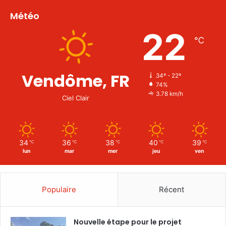
Météo
22
℃
Vendôme, FR
34º - 22º
74%
3.78 km/h
Ciel Clair
34
36
38
40
39
℃
℃
℃
℃
℃
lun
mar
mer
jeu
ven
Populaire
Récent
Nouvelle étape pour le projet