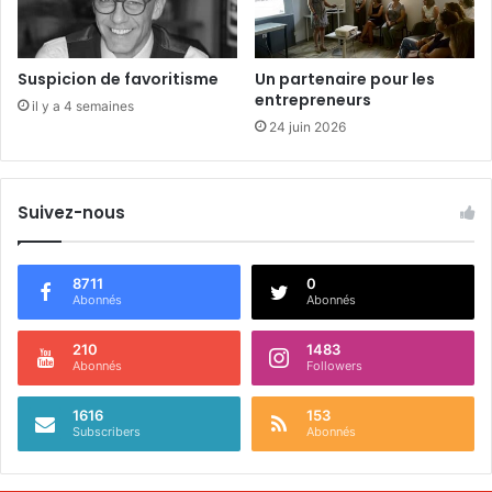
Suspicion de favoritisme
Un partenaire pour les
entrepreneurs
il y a 4 semaines
24 juin 2026
Suivez-nous
8711
0
Abonnés
Abonnés
210
1483
Abonnés
Followers
1616
153
Subscribers
Abonnés