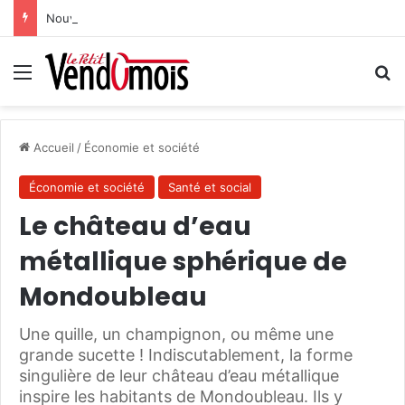
Nouvelle étape pour le projet hospitalier du site unique
Menu
R
Accueil
/
Économie et société
Économie et société
Santé et social
Le château d’eau
métallique sphérique de
Mondoubleau
Une quille, un champignon, ou même une
grande sucette ! Indiscutablement, la forme
singulière de leur château d’eau métallique
inspire les habitants de Mondoubleau. Ils y