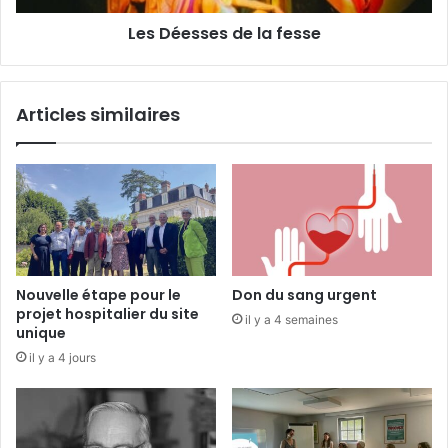
E
e
Les Déesses de la fesse
v
s
a
d
i
e
l
l
Articles similaires
l
a
é
f
e
s
s
e
Nouvelle étape pour le
Don du sang urgent
projet hospitalier du site
il y a 4 semaines
unique
il y a 4 jours