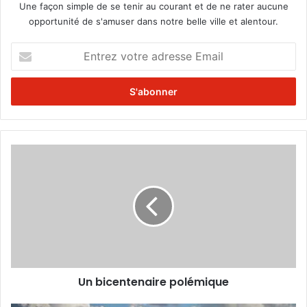
Une façon simple de se tenir au courant et de ne rater aucune
opportunité de s'amuser dans notre belle ville et alentour.
E
n
t
r
e
z
v
o
U
t
n
r
b
e
i
a
c
d
e
r
n
e
t
s
e
s
Un bicentenaire polémique
n
e
a