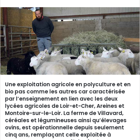
v
o
y
e
r
u
n
c
o
u
r
Une exploitation agricole en polyculture et en
r
bio pas comme les autres car caractérisée
i
par l’enseignement en lien avec les deux
e
lycées agricoles de Loir-et-Cher, Areines et
l
Montoire-sur-le-Loir. La ferme de Villavard,
céréales et légumineuses ainsi qu’élevages
ovins, est opérationnelle depuis seulement
cinq ans, remplaçant celle exploitée à