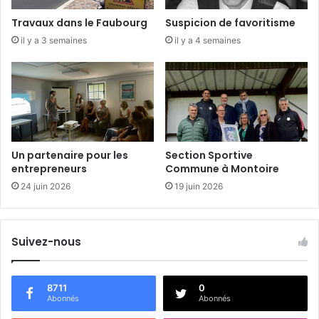
s
Travaux dans le Faubourg
Suspicion de favoritisme
d
il y a 3 semaines
il y a 4 semaines
é
b
a
t
s
d
u
P
Un partenaire pour les
Section Sportive
a
entrepreneurs
Commune à Montoire
y
24 juin 2026
19 juin 2026
s
V
e
n
Suivez-nous
d
ô
m
8711
0
o
Abonnés
Abonnés
i