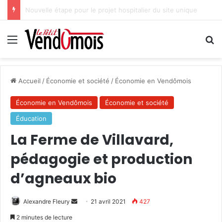
Des projets futurs pour les aidants
Menu
R
Accueil
/
Économie et société
/
Économie en Vendômois
Économie en Vendômois
Économie et société
Éducation
La Ferme de Villavard,
pédagogie et production
d’agneaux bio
Alexandre Fleury
E
21 avril 2021
427
n
2 minutes de lecture