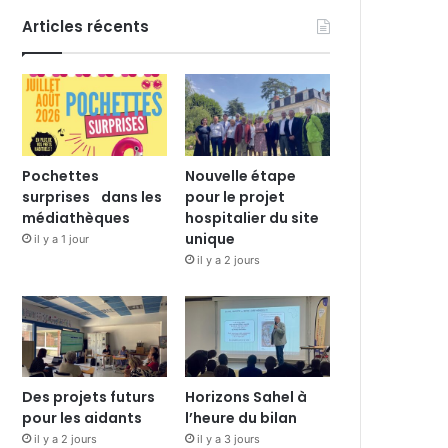
Articles récents
Pochettes
Nouvelle étape
surprises dans les
pour le projet
médiathèques
hospitalier du site
unique
il y a 1 jour
il y a 2 jours
Des projets futurs
Horizons Sahel à
pour les aidants
l’heure du bilan
il y a 2 jours
il y a 3 jours