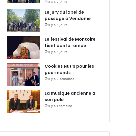
il y a 2 jours
Le jury du label de
passage à Vendôme
il y a 6 jours
Le festival de Montoire
tient bon la rampe
il y a 6 jours
Cookies Nut’s pour les
gourmands
il y a 2 semaines
La musique ancienne a
son pôle
il y a 1 semaine