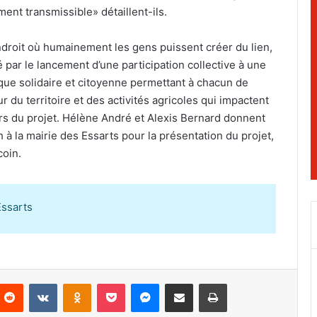
ment transmissible» détaillent-ils.
endroit où humainement les gens puissent créer du lien,
 par le lancement d’une participation collective à une
que solidaire et citoyenne permettant à chacun de
ur du territoire et des activités agricoles qui impactent
urs du projet. Hélène André et Alexis Bernard donnent
à la mairie des Essarts pour la présentation du projet,
coin.
Essarts
Reddit
VKontakte
Odnoklassniki
Pocket
Messenger
Partager par email
Imprimer