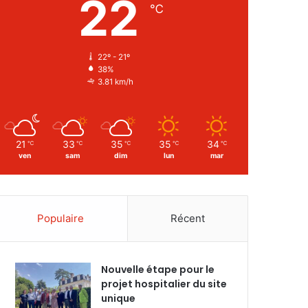
22
℃
22º - 21º
38%
3.81 km/h
21
33
35
35
34
℃
℃
℃
℃
℃
ven
sam
dim
lun
mar
Populaire
Récent
Nouvelle étape pour le
projet hospitalier du site
unique