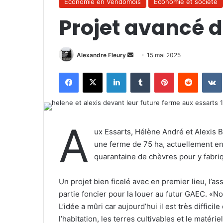
Économie en Vendômois
Économie et société
Projet avancé d
Alexandre Fleury
E
15 mai 2025
n
Facebook
X
Linkedin
Tumblr
Pinterest
Reddit
VK
v
o
y
e
A
r
ux Essarts, Hélène André et Alexis Be
u
une ferme de 75 ha, actuellement en
n
quarantaine de chèvres pour y fabri
c
o
Un projet bien ficelé avec en premier lieu, l’as
u
partie foncier pour la louer au futur GAEC. «No
r
L’idée a mûri car aujourd’hui il est très difficil
r
l’habitation, les terres cultivables et le matérie
i