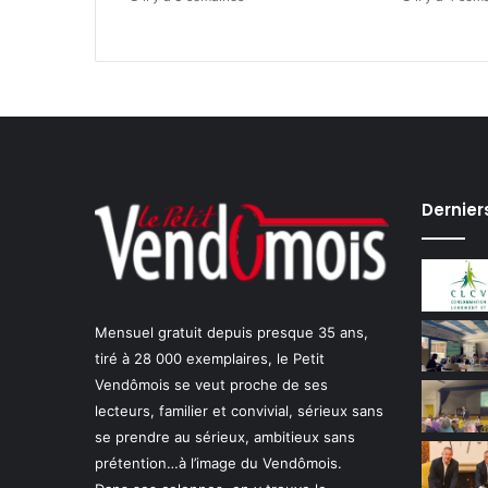
i
l
a
n
m
i
t
i
g
Dernier
é
Mensuel gratuit depuis presque 35 ans,
tiré à 28 000 exemplaires, le Petit
Vendômois se veut proche de ses
lecteurs, familier et convivial, sérieux sans
se prendre au sérieux, ambitieux sans
prétention…à l’image du Vendômois.