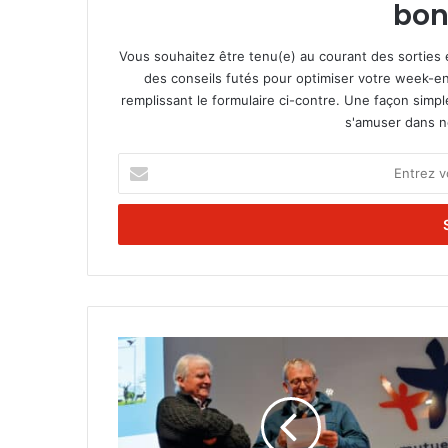
bon
Vous souhaitez être tenu(e) au courant des sorties 
des conseils futés pour optimiser votre week-en
remplissant le formulaire ci-contre. Une façon simp
s'amuser dans not
E
n
t
r
e
z
v
o
t
C
r
h
e
a
a
s
d
s
r