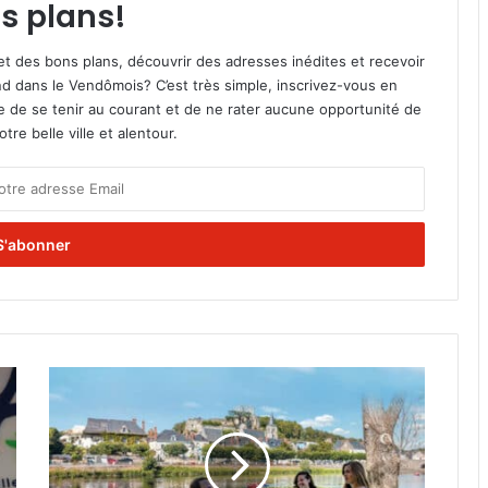
s plans!
et des bons plans, découvrir des adresses inédites et recevoir
d dans le Vendômois? C’est très simple, inscrivez-vous en
le de se tenir au courant et de ne rater aucune opportunité de
re belle ville et alentour.
O
p
é
r
a