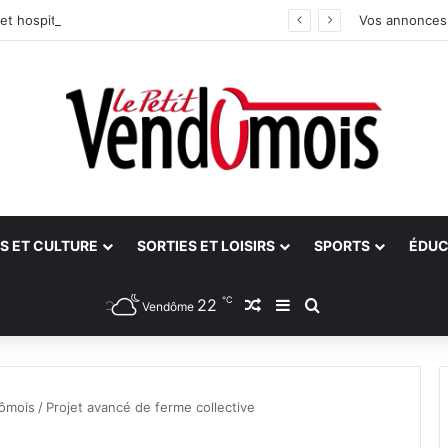
et hospitalier du site unique
Vos annonces
S ET CULTURE
SORTIES ET LOISIRS
SPORTS
ÉDUC
℃
22
Article Aléatoire
Sidebar (barre latéra
Rechercher
Vendôme
ômois
/
Projet avancé de ferme collective