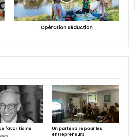
t
i
o
n
Opération séduction
s
é
d
u
c
t
i
o
n
de favoritisme
Un partenaire pour les
entrepreneurs
aines