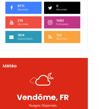
8711
0
Abonnés
Abonnés
210
1483
Abonnés
Followers
1614
153
Subscribers
Abonnés
Météo
Vendôme, FR
Nuages Dispersés