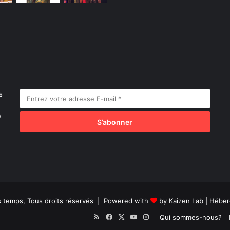
s
e
es temps, Tous droits réservés | Powered with
by
Kaizen Lab
| Héber
RSS
Facebook
X
YouTube
Instagram
Qui sommes-nous?