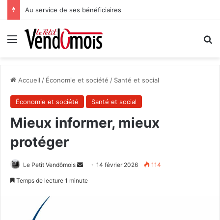
Au service de ses bénéficiaires
Menu
R
Accueil
/
Économie et société
/
Santé et social
Économie et société
Santé et social
Mieux informer, mieux
protéger
Le Petit Vendômois
E
14 février 2026
114
n
Temps de lecture 1 minute
v
o
y