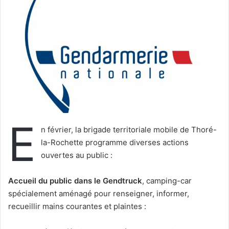
e
r
u
n
c
o
u
r
r
i
E
e
n février, la brigade territoriale mobile de Thoré-
l
la-Rochette programme diverses actions
ouvertes au public :
Accueil du public dans le Gendtruck
, camping-car
spécialement aménagé pour renseigner, informer,
recueillir mains courantes et plaintes :