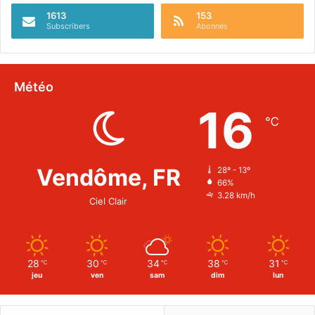
1613
153
Subscribers
Abonnés
Météo
16
℃
Vendôme, FR
28º - 13º
66%
3.28 km/h
Ciel Clair
28
30
34
38
31
℃
℃
℃
℃
℃
jeu
ven
sam
dim
lun