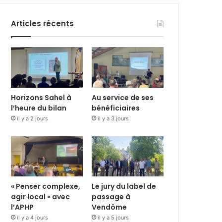
Articles récents
Horizons Sahel à
Au service de ses
l’heure du bilan
bénéficiaires
il y a 2 jours
il y a 3 jours
« Penser complexe,
Le jury du label de
agir local » avec
passage à
l’APHP
Vendôme
il y a 4 jours
il y a 5 jours