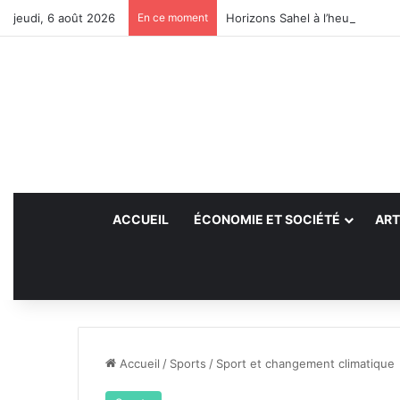
jeudi, 6 août 2026
En ce moment
Horizons Sahel à l’heure du bil
ACCUEIL
ÉCONOMIE ET SOCIÉTÉ
ART
Accueil
/
Sports
/
Sport et changement climatique