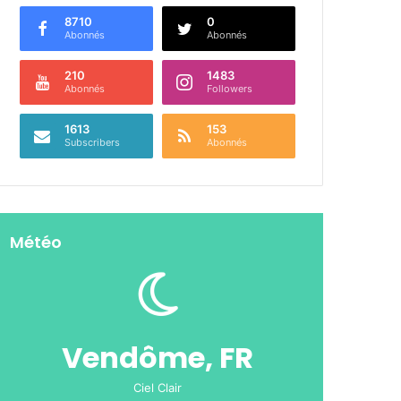
8710
0
Abonnés
Abonnés
210
1483
Abonnés
Followers
1613
153
Subscribers
Abonnés
Météo
Vendôme, FR
Ciel Clair