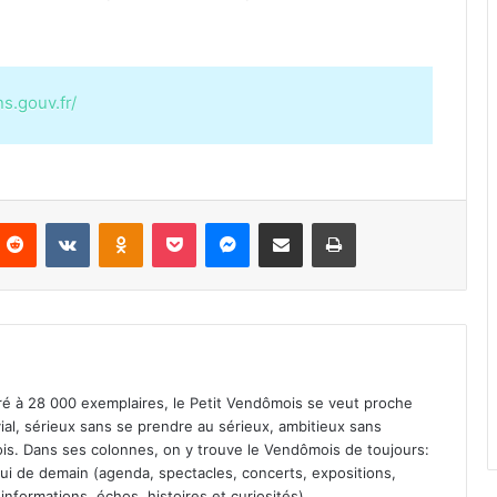
s.gouv.fr/
Reddit
VKontakte
Odnoklassniki
Pocket
Messenger
Partager par email
Imprimer
iré à 28 000 exemplaires, le Petit Vendômois se veut proche
vial, sérieux sans se prendre au sérieux, ambitieux sans
s. Dans ses colonnes, on y trouve le Vendômois de toujours:
 celui de demain (agenda, spectacles, concerts, expositions,
informations, échos, histoires et curiosités).