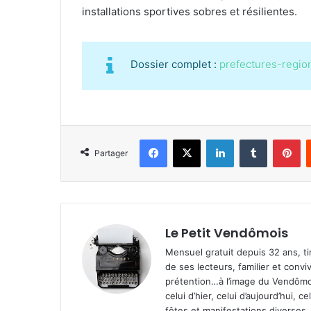
installations sportives sobres et résilientes.
Dossier complet :
prefectures-region
Facebook
X
Linkedin
Tumblr
Pinterest
Partager
Le Petit Vendômois
Mensuel gratuit depuis 32 ans, t
de ses lecteurs, familier et convi
prétention…à l’image du Vendômoi
celui d’hier, celui d’aujourd’hui,
fêtes et manifestations diverses, 