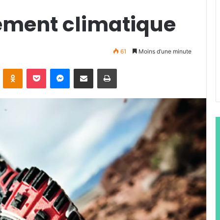
ement climatique
61
Moins d’une minute
ontakte
Odnoklassniki
Pocket
Messenger
Partager par email
Imprimer