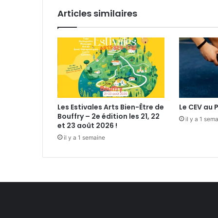
i
Articles similaires
r
e
t
b
i
e
n
p
l
Les Estivales Arts Bien-Être de
Le CEV au 
u
Bouffry – 2e édition les 21, 22
s
il y a 1 sem
et 23 août 2026 !
e
il y a 1 semaine
n
c
o
r
e