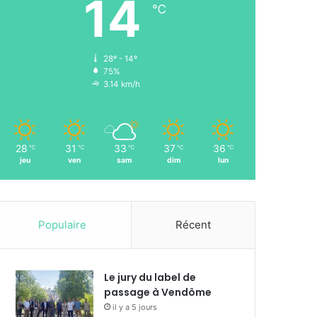
14
℃
28º - 14º
75%
3.14 km/h
28
31
33
37
36
℃
℃
℃
℃
℃
jeu
ven
sam
dim
lun
Populaire
Récent
Le jury du label de
passage à Vendôme
il y a 5 jours