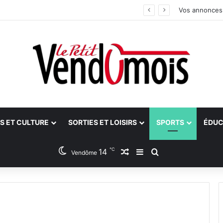
an
Vos annonces
S ET CULTURE
SORTIES ET LOISIRS
SPORTS
ÉDUC
℃
14
Article Aléatoire
Sidebar (barre latéra
Rechercher
Vendôme