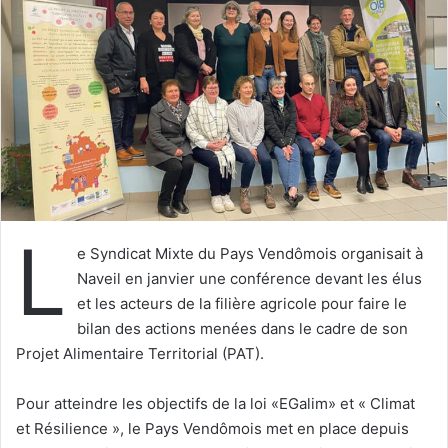
e
r
u
n
c
o
u
r
r
i
L
e
e Syndicat Mixte du Pays Vendômois organisait à
l
Naveil en janvier une conférence devant les élus
et les acteurs de la filière agricole pour faire le
bilan des actions menées dans le cadre de son
Projet Alimentaire Territorial (PAT).
Pour atteindre les objectifs de la loi «EGalim» et « Climat
et Résilience », le Pays Vendômois met en place depuis