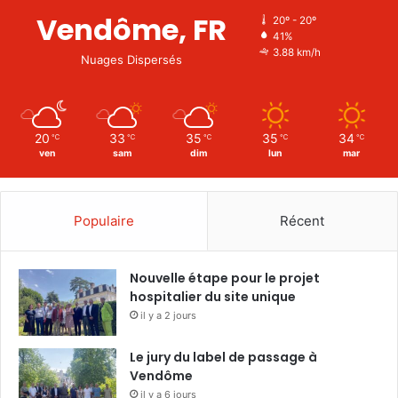
Vendôme, FR
20º - 20º
41%
3.88 km/h
Nuages Dispersés
20
33
35
35
34
℃
℃
℃
℃
℃
ven
sam
dim
lun
mar
Populaire
Récent
Nouvelle étape pour le projet
hospitalier du site unique
il y a 2 jours
Le jury du label de passage à
Vendôme
il y a 6 jours