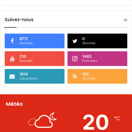
Suivez-nous
8711
0
Abonnés
Abonnés
210
1483
Abonnés
Followers
1614
153
Subscribers
Abonnés
Météo
20
℃