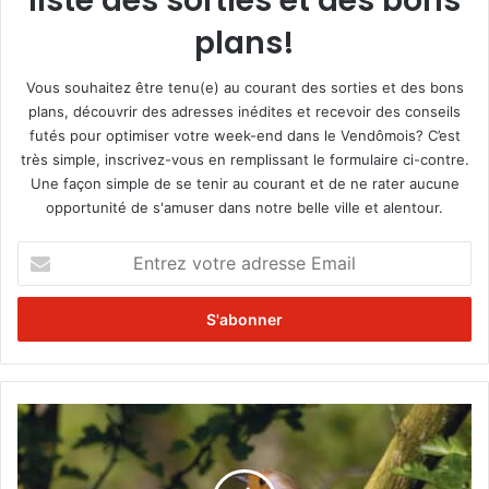
liste des sorties et des bons
plans!
Vous souhaitez être tenu(e) au courant des sorties et des bons
plans, découvrir des adresses inédites et recevoir des conseils
futés pour optimiser votre week-end dans le Vendômois? C’est
très simple, inscrivez-vous en remplissant le formulaire ci-contre.
Une façon simple de se tenir au courant et de ne rater aucune
opportunité de s'amuser dans notre belle ville et alentour.
E
n
t
r
e
z
v
o
A
t
v
r
e
e
c