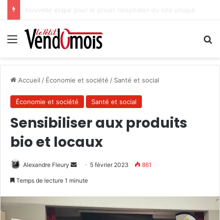
Des projets futurs pour les aidants
Menu
R
Accueil
/
Économie et société
/
Santé et social
Économie et société
Santé et social
Sensibiliser aux produits
bio et locaux
Alexandre Fleury
E
5 février 2023
861
n
Temps de lecture 1 minute
v
o
y