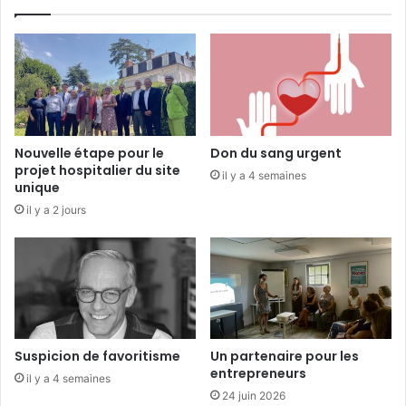
à
V
e
n
d
ô
m
e
Nouvelle étape pour le
Don du sang urgent
l
projet hospitalier du site
il y a 4 semaines
e
unique
s
il y a 2 jours
1
1
e
t
1
2
m
a
Suspicion de favoritisme
Un partenaire pour les
r
entrepreneurs
il y a 4 semaines
s
24 juin 2026