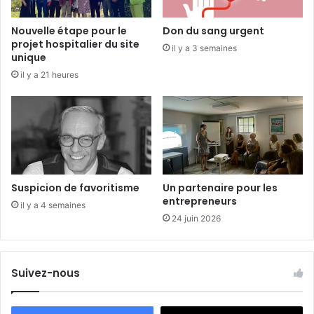
e
e
Nouvelle étape pour le
Don du sang urgent
t
projet hospitalier du site
il y a 3 semaines
o
unique
n
il y a 21 heures
l
i
t
»
Suspicion de favoritisme
Un partenaire pour les
entrepreneurs
il y a 4 semaines
24 juin 2026
Suivez-nous