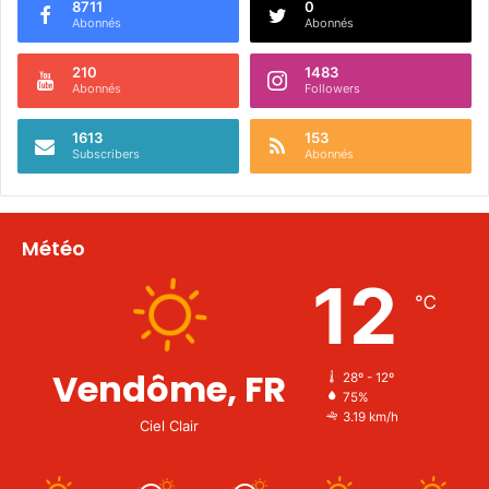
8711
0
Abonnés
Abonnés
210
1483
Abonnés
Followers
1613
153
Subscribers
Abonnés
Météo
12
℃
Vendôme, FR
28º - 12º
75%
3.19 km/h
Ciel Clair