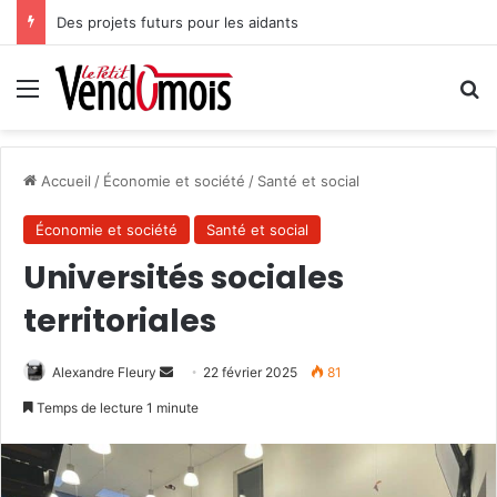
Des projets futurs pour les aidants
Menu
R
Accueil
/
Économie et société
/
Santé et social
Économie et société
Santé et social
Universités sociales
territoriales
Alexandre Fleury
E
22 février 2025
81
n
Temps de lecture 1 minute
v
o
y