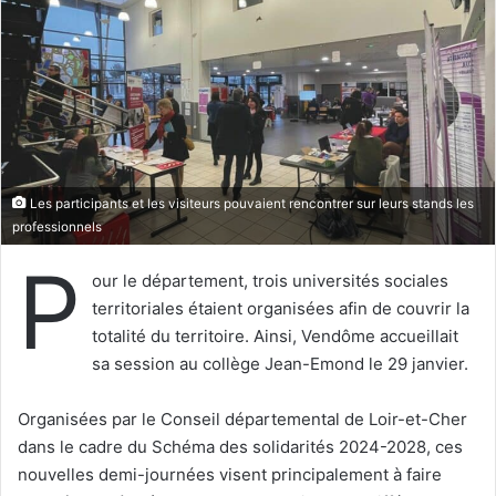
e
r
u
n
c
o
u
r
Les participants et les visiteurs pouvaient rencontrer sur leurs stands les
r
professionnels
i
P
e
our le département, trois universités sociales
l
territoriales étaient organisées afin de couvrir la
totalité du territoire. Ainsi, Vendôme accueillait
sa session au collège Jean-Emond le 29 janvier.
Organisées par le Conseil départemental de Loir-et-Cher
dans le cadre du Schéma des solidarités 2024-2028, ces
nouvelles demi-journées visent principalement à faire