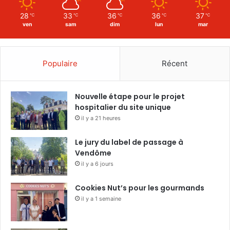
28
33
36
36
37
℃
℃
℃
℃
℃
ven
sam
dim
lun
mar
Populaire
Récent
Nouvelle étape pour le projet
hospitalier du site unique
il y a 21 heures
Le jury du label de passage à
Vendôme
il y a 6 jours
Cookies Nut’s pour les gourmands
il y a 1 semaine