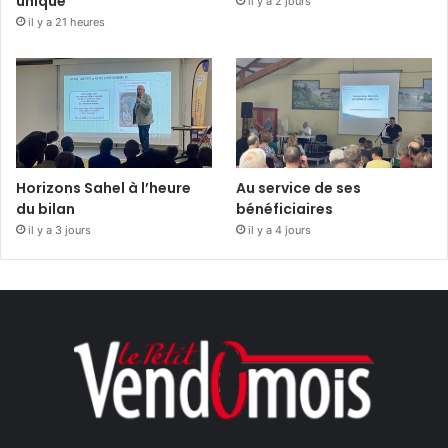
unique
il y a 2 jours
il y a 21 heures
Horizons Sahel à l’heure
Au service de ses
du bilan
bénéficiaires
il y a 3 jours
il y a 4 jours