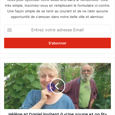
très simple, inscrivez-vous en remplissant le formulaire ci-contre.
Une façon simple de se tenir au courant et de ne rater aucune
opportunité de s'amuser dans notre belle ville et alentour.
E
n
t
r
e
z
v
o
H
t
é
r
l
e
è
a
n
d
e
r
e
e
t
s
D
s
Hélène et Daniel invitent à «Une soupe et on lit»
a