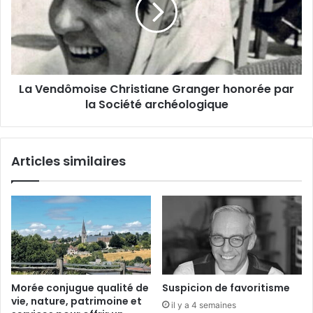
e
l
e
n
F
d
r
ô
é
m
d
o
La Vendômoise Christiane Granger honorée par
é
i
r
la Société archéologique
s
i
e
c
C
M
h
Articles similaires
i
r
s
i
t
s
r
t
a
i
l
a
n
e
G
Morée conjugue qualité de
Suspicion de favoritisme
r
vie, nature, patrimoine et
il y a 4 semaines
a