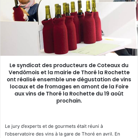
e
r
u
n
c
o
u
r
r
Le syndicat des producteurs de Coteaux du
i
Vendômois et la mairie de Thoré la Rochette
e
ont réalisé ensemble une dégustation de vins
l
locaux et de fromages en amont de la Foire
aux vins de Thoré la Rochette du 19 août
prochain.
Le jury d’experts et de gourmets était réuni à
l’observatoire des vins à la gare de Thoré en avril. En