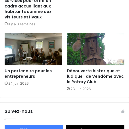
services pour offrir un
n
cadre accueillant aux
g
habitants comme aux
e
visiteurs estivaux
r
il y a 3 semaines
h
o
n
o
r
é
e
Un partenaire pour les
Découverte historique et
p
entrepreneurs
ludique de Vendôme avec
a
le Rotary Club
r
24 juin 2026
l
23 juin 2026
a
S
o
Suivez-nous
c
i
é