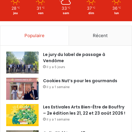
28
31
33
37
36
℃
℃
℃
℃
℃
jeu
ven
sam
dim
lun
Populaire
Récent
Le jury du label de passage à
Vendôme
il y a 5 jours
Cookies Nut’s pour les gourmands
il y a 1 semaine
Les Estivales Arts Bien-Être de Bouffry
– 2e édition les 21, 22 et 23 août 2026 !
il y a 1 semaine