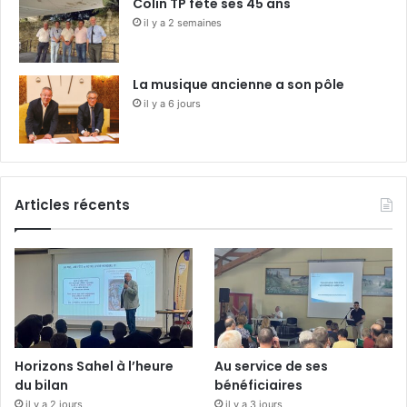
Colin TP fête ses 45 ans
il y a 2 semaines
La musique ancienne a son pôle
il y a 6 jours
Articles récents
Horizons Sahel à l’heure
Au service de ses
du bilan
bénéficiaires
il y a 2 jours
il y a 3 jours