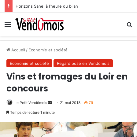
Horizons Sahel à l’heure du bilan
Menu
R
Accueil
/
Économie et société
Économie et société
Regard posé en Vendômois
Vins et fromages du Loir en
concours
Le Petit Vendômois
E
21 mai 2018
79
n
Temps de lecture 1 minute
v
o
y