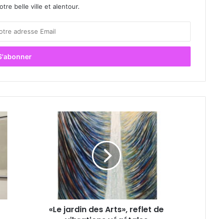
re belle ville et alentour.
«
L
e
j
a
r
d
i
n
«Le jardin des Arts», reflet de
d