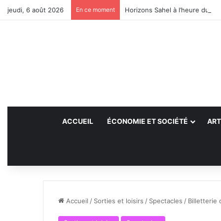
jeudi, 6 août 2026
En ce moment
Horizons Sahel à l’heure du bil
ACCUEIL
ÉCONOMIE ET SOCIÉTÉ
ART
Accueil
/
Sorties et loisirs
/
Spectacles
/
Billetterie