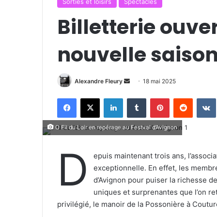
Sorties et loisirs
Spectacles
Billetterie ouve
nouvelle saison 
Alexandre Fleury
E
18 mai 2025
n
Facebook
X
Linkedin
Tumblr
Pinterest
Reddit
VK
v
o
y
O Fil du Loir en repérage au Festval d’Avignon
e
D
r
epuis maintenant trois ans, l’associ
u
exceptionnelle. En effet, les membre
n
d’Avignon pour puiser la richesse de
c
uniques et surprenantes que l’on 
o
privilégié, le manoir de la Possonière à Coutur
u