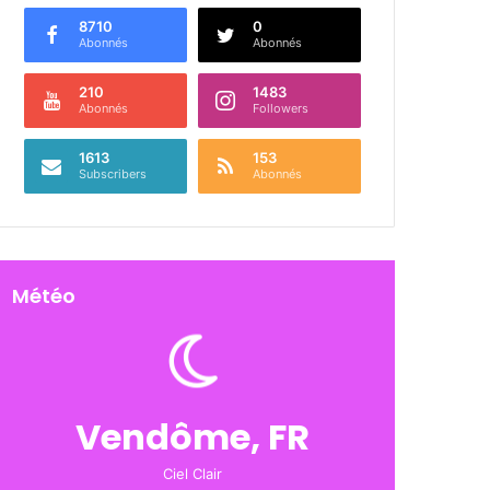
8710
0
Abonnés
Abonnés
210
1483
Abonnés
Followers
1613
153
Subscribers
Abonnés
Météo
Vendôme, FR
Ciel Clair