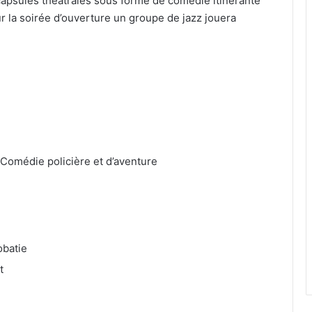
s capsules théâtrales sous forme de comédie itinérante
r la soirée d’ouverture un groupe de jazz jouera
Comédie policière et d’aventure
obatie
t