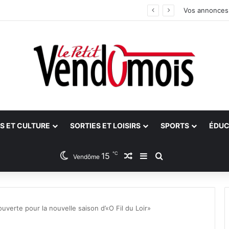
an
Vos annonces
S ET CULTURE
SORTIES ET LOISIRS
SPORTS
ÉDUC
℃
15
Article Aléatoire
Sidebar (barre latéra
Rechercher
Vendôme
 ouverte pour la nouvelle saison d’«O Fil du Loir»