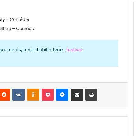
oisy – Comédie
illard – Comédie
ignements/contacts/billetterie :
festival-
Reddit
VKontakte
Odnoklassniki
Pocket
Messenger
Partager par email
Imprimer