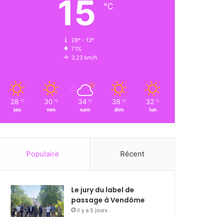
15
℃
28º - 13º
71%
3.23 km/h
28
30
34
38
32
℃
℃
℃
℃
℃
jeu
ven
sam
dim
lun
Populaire
Récent
Le jury du label de
passage à Vendôme
il y a 5 jours