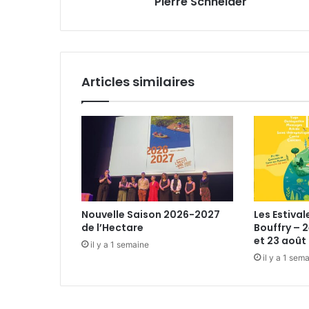
Pierre Schneider
e
m
n
a
m
i
o
l
u
v
Articles similaires
e
m
e
n
t
d
e
J
e
Nouvelle Saison 2026-2027
Les Estival
a
de l’Hectare
Bouffry – 2
n
et 23 août 
il y a 1 semaine
-
il y a 1 sem
P
i
e
r