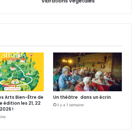
vibrations végétales
e
s
A
r
t
s
»
,
r
e
f
l
e
t
d
es Arts Bien-Être de
Un théâtre dans un écrin
e
e édition les 21, 22
v
il y a 1 semaine
2026 !
i
aine
b
r
a
t