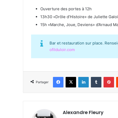
Ouverture des portes à 12h
13h30 «Drôle d’Histoire» de Juliette Gal
15h «Marche, Joue, Deviens» d’Arnaud Ma
Bar et restauration sur place. Rense
ofilduloir.com
Facebook
X
Linkedin
Tumblr
Pinterest
Partager
Alexandre Fleury