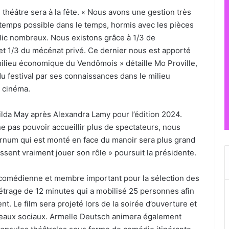
 théâtre sera à la fête. « Nous avons une gestion très
gtemps possible dans le temps, hormis avec les pièces
blic nombreux. Nous existons grâce à 1/3 de
e et 1/3 du mécénat privé. Ce dernier nous est apporté
ilieu économique du Vendômois » détaille Mo Proville,
 du festival par ses connaissances dans le milieu
u cinéma.
ilda May après Alexandra Lamy pour l’édition 2024.
e pas pouvoir accueillir plus de spectateurs, nous
arnum qui est monté en face du manoir sera plus grand
ssent vraiment jouer son rôle » poursuit la présidente.
, comédienne et membre important pour la sélection des
 métrage de 12 minutes qui a mobilisé 25 personnes afin
ent. Le film sera projeté lors de la soirée d’ouverture et
réseaux sociaux. Armelle Deutsch animera également