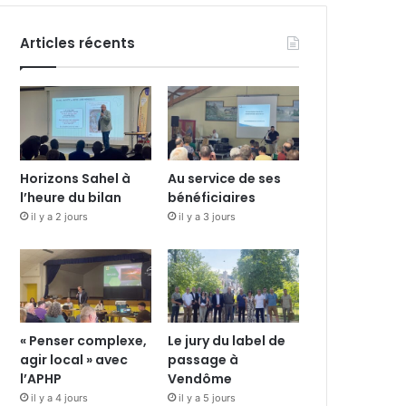
Articles récents
Horizons Sahel à
Au service de ses
l’heure du bilan
bénéficiaires
il y a 2 jours
il y a 3 jours
« Penser complexe,
Le jury du label de
agir local » avec
passage à
l’APHP
Vendôme
il y a 4 jours
il y a 5 jours