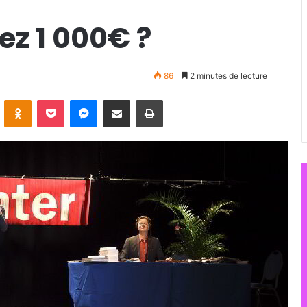
ez 1 000€ ?
86
2 minutes de lecture
ontakte
Odnoklassniki
Pocket
Messenger
Partager par email
Imprimer