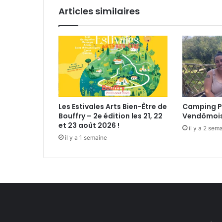
n
Articles similaires
e
r
Les Estivales Arts Bien-Être de
Camping P
Bouffry – 2e édition les 21, 22
Vendômoi
et 23 août 2026 !
il y a 2 sem
il y a 1 semaine