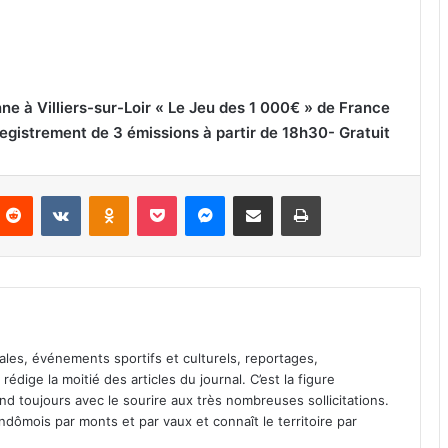
ne à Villiers-sur-Loir « Le Jeu des 1 000€ » de France
registrement de 3 émissions à partir de 18h30- Gratuit
Reddit
VKontakte
Odnoklassniki
Pocket
Messenger
Partager par email
Imprimer
ales, événements sportifs et culturels, reportages,
l rédige la moitié des articles du journal. C’est la figure
pond toujours avec le sourire aux très nombreuses sollicitations.
dômois par monts et par vaux et connaît le territoire par