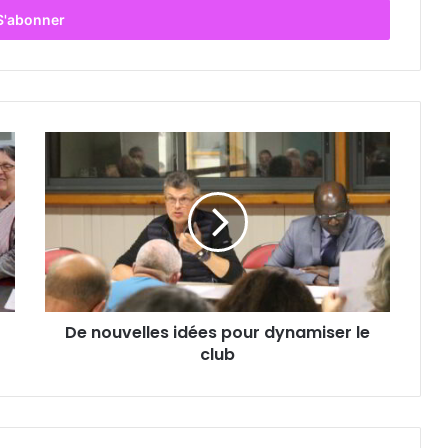
D
e
n
o
u
v
e
l
l
De nouvelles idées pour dynamiser le
e
club
s
i
d
é
e