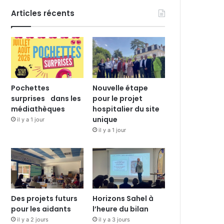
Articles récents
Pochettes
Nouvelle étape
surprises dans les
pour le projet
médiathèques
hospitalier du site
unique
il y a 1 jour
il y a 1 jour
Des projets futurs
Horizons Sahel à
pour les aidants
l’heure du bilan
il y a 2 jours
il y a 3 jours