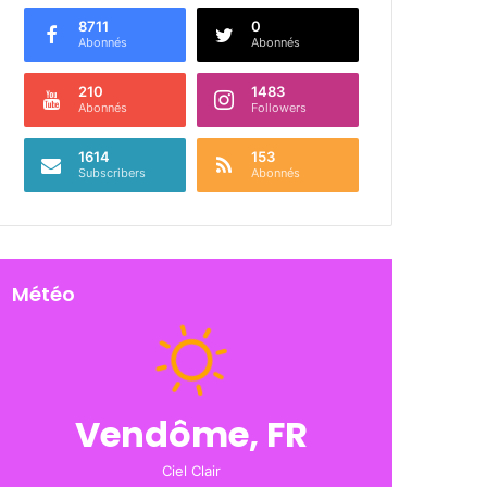
8711
0
Abonnés
Abonnés
210
1483
Abonnés
Followers
1614
153
Subscribers
Abonnés
Météo
Vendôme, FR
Ciel Clair