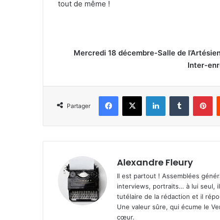
tout de même !
Mercredi 18 décembre-Salle de l’Artésien
Inter-en
Facebook
X
Linkedin
Tumblr
Pinterest
Partager
Alexandre Fleury
Il est partout ! Assemblées génér
interviews, portraits… à lui seul, i
tutélaire de la rédaction et il ré
Une valeur sûre, qui écume le Ven
cœur.