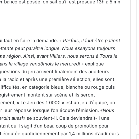
er banco est posée, on sait qu’il est presque 13h à 5 mn
lui faut en faire la demande.
« Parfois, il faut être patient
’attente peut paraître longue. Nous essayons toujours
région. Ainsi, avant Villiers, nous serons à Tours le
dans le village vendômois le mercredi »
explique
 questions du jeu arrivent finalement des auditeurs
 la radio et après une première sélection, elles sont
ifficultés, en catégorie bleue, blanche ou rouge puis
gistrement montent sur scène et ils seront
vement, « Le Jeu des 1 000€ » est un jeu d’équipe, on
r leur réponse lorsque l’on écoute l’émission.
«Nous
ardin aussi»
se souvient-il. Cela deviendrait-il une
tant qu’il s’agit d’un beau coup de promotion pour
est écoutée quotidiennement par 1,4 millions d’auditeurs