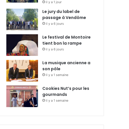
il y a 1 jour
Le jury du label de
passage à Vendôme
il y a 6 jours
Le festival de Montoire
tient bon la rampe
il y a 6 jours
La musique ancienne a
son pôle
il y a 1 semaine
Cookies Nut’s pour les
gourmands
il y a 1 semaine