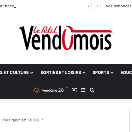
et hospitalier du site unique
Vos annonces
S ET CULTURE
SORTIES ET LOISIRS
SPORTS
ÉDUC
℃
28
Article Aléatoire
Sidebar (barre latéra
Rechercher
Vendôme
i vous gagniez 1 000€ ?