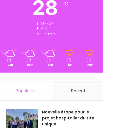
28
℃
28º - 21º
30%
3.23 km/h
28
33
36
35
36
℃
℃
℃
℃
℃
ven
sam
dim
lun
mar
Populaire
Récent
Nouvelle étape pour le
projet hospitalier du site
unique