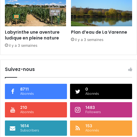
l
l
i
e
n
Labyrinthe une aventure
Plan d’eau de La Varenne
n
ludique en pleine nature
il y a 3 semaines
e
il y a 3 semaines
s
i
n
Suivez-nous
a
u
g
u
8711
0
Abonnés
Abonnés
r
é
e
210
1483
Abonnés
Followers
1614
153
Subscribers
Abonnés