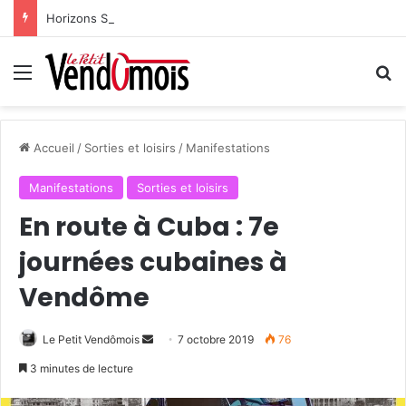
Horizons Sahel à l’heure du bilan
Menu
R
Accueil
/
Sorties et loisirs
/
Manifestations
Manifestations
Sorties et loisirs
En route à Cuba : 7e
journées cubaines à
Vendôme
Le Petit Vendômois
E
7 octobre 2019
76
n
3 minutes de lecture
v
o