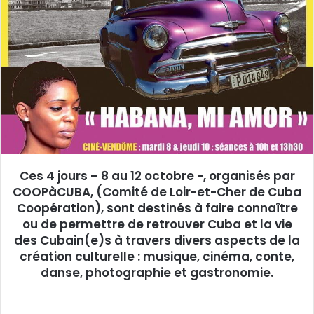
y
e
r
u
n
c
o
u
r
r
Ces 4 jours – 8 au 12 octobre -, organisés par
i
COOPàCUBA, (Comité de Loir-et-Cher de Cuba
e
Coopération), sont destinés à faire connaître
l
ou de permettre de retrouver Cuba et la vie
des Cubain(e)s à travers divers aspects de la
création culturelle : musique, cinéma, conte,
danse, photographie et gastronomie.