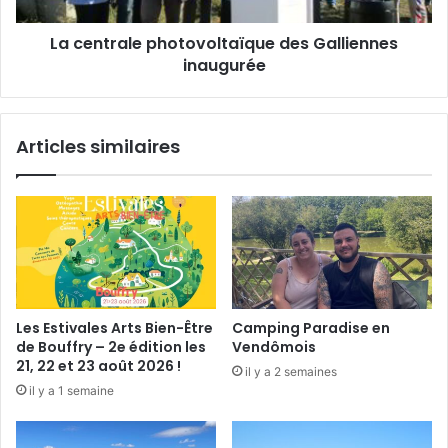
a
n
l
La centrale photovoltaïque des Galliennes
d
e
o
inaugurée
p
u
h
b
o
l
t
Articles similaires
e
o
a
v
u
o
l
t
a
ï
q
u
Les Estivales Arts Bien-Être
Camping Paradise en
e
de Bouffry – 2e édition les
Vendômois
d
21, 22 et 23 août 2026 !
il y a 2 semaines
e
il y a 1 semaine
s
G
a