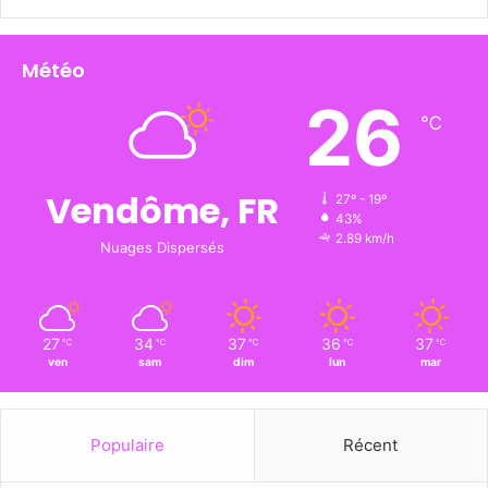
Météo
26
℃
Vendôme, FR
27º - 19º
43%
2.89 km/h
Nuages Dispersés
27
34
37
36
37
℃
℃
℃
℃
℃
ven
sam
dim
lun
mar
Populaire
Récent