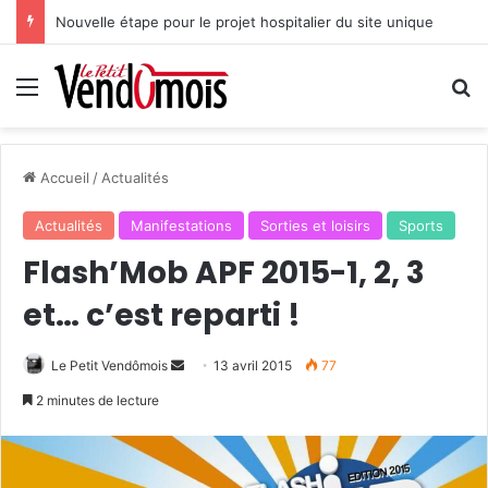
Nouvelle étape pour le projet hospitalier du site unique
Menu
R
Accueil
/
Actualités
Actualités
Manifestations
Sorties et loisirs
Sports
Flash’Mob APF 2015-1, 2, 3
et… c’est reparti !
Le Petit Vendômois
E
13 avril 2015
77
n
2 minutes de lecture
v
o
y