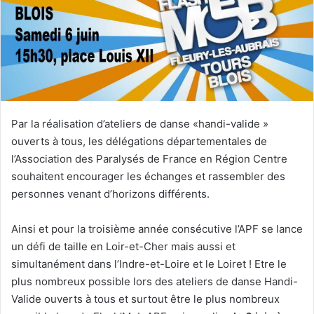
e
r
u
n
c
o
u
Par la réalisation d’ateliers de danse «handi-valide »
r
r
ouverts à tous, les délégations départementales de
i
l’Association des Paralysés de France en Région Centre
e
souhaitent encourager les échanges et rassembler des
l
personnes venant d’horizons différents.
Ainsi et pour la troisième année consécutive l’APF se lance
un défi de taille en Loir-et-Cher mais aussi et
simultanément dans l’Indre-et-Loire et le Loiret ! Etre le
plus nombreux possible lors des ateliers de danse Handi-
Valide ouverts à tous et surtout être le plus nombreux