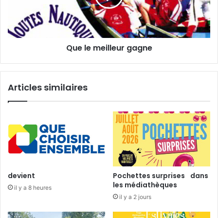
i
m
c
e
e
i
C
l
Que le meilleur gagne
h
l
a
e
m
u
p
r
Articles similaires
i
g
o
a
n
g
s
n
…
e
devient
Pochettes surprises dans
les médiathèques
il y a 8 heures
il y a 2 jours