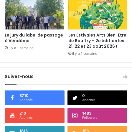
Le jury du label de passage
Les Estivales Arts Bien-Être
à Vendôme
de Bouffry – 2e édition les
21, 22 et 23 août 2026 !
il y a 1 semaine
il y a 1 semaine
Suivez-nous
8710
0
Abonnés
Abonnés
210
1483
Abonnés
Followers
1615
153