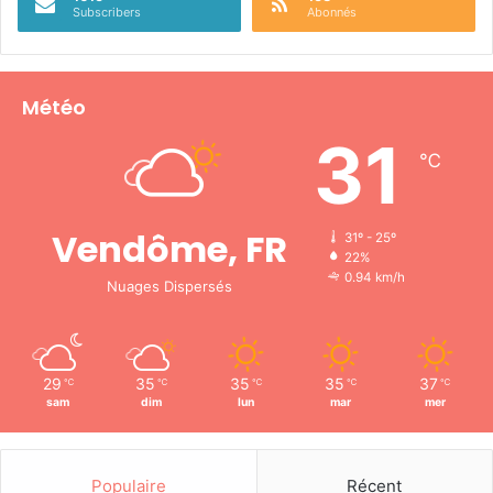
Subscribers
Abonnés
Météo
31
℃
Vendôme, FR
31º - 25º
22%
0.94 km/h
Nuages Dispersés
29
35
35
35
37
℃
℃
℃
℃
℃
sam
dim
lun
mar
mer
Populaire
Récent