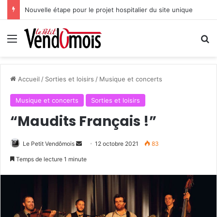
Nouvelle étape pour le projet hospitalier du site unique
Menu
R
Accueil
/
Sorties et loisirs
/
Musique et concerts
Musique et concerts
Sorties et loisirs
“Maudits Français !”
Le Petit Vendômois
E
12 octobre 2021
83
n
Temps de lecture 1 minute
v
o
y
e
r