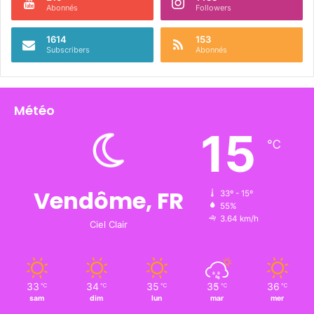
Abonnés
Followers
1614
153
Subscribers
Abonnés
Météo
15
℃
Vendôme, FR
33º - 15º
55%
3.64 km/h
Ciel Clair
33
34
35
35
36
℃
℃
℃
℃
℃
sam
dim
lun
mar
mer