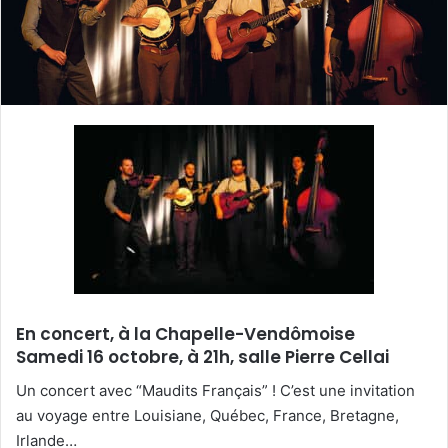
u
n
c
o
u
r
r
i
e
l
En concert, à la Chapelle-Vendômoise
Samedi 16 octobre, à 21h, salle Pierre Cellai
Un concert avec “Maudits Français” ! C’est une invitation
au voyage entre Louisiane, Québec, France, Bretagne,
Irlande…