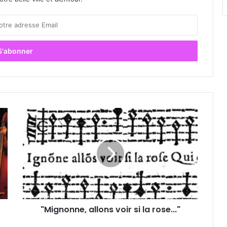
"
M
i
g
n
o
n
n
e
"Mignonne, allons voir si la rose..."
,
a