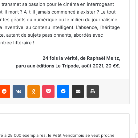
 transmet sa passion pour le cinéma en interrogeant
st-il mort ? A-t-il jamais commencé à exister ? Le tout
ur les géants du numérique ou le milieu du journalisme.
e inventive, au contenu intelligent. L’absence, l’héritage
oute, autant de sujets passionnants, abordés avec
rée littéraire !
24 fois la vérité, de Raphaël Meltz,
paru aux éditions Le Tripode, août 2021, 20 €€.
Reddit
VKontakte
Odnoklassniki
Pocket
Messenger
Partager par email
Imprimer
iré à 28 000 exemplaires, le Petit Vendômois se veut proche