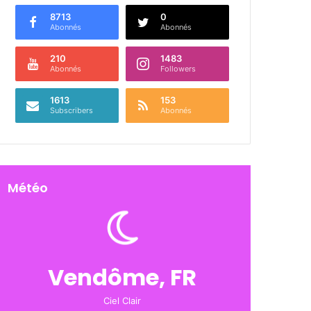
8713
0
Abonnés
Abonnés
210
1483
Abonnés
Followers
1613
153
Subscribers
Abonnés
Météo
Vendôme, FR
Ciel Clair