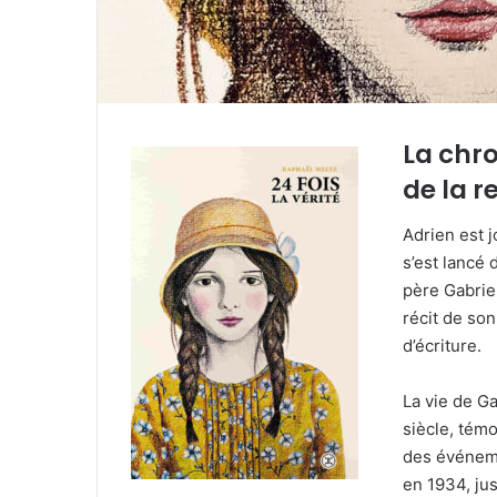
e
l
La chr
de la r
Adrien est j
s’est lancé 
père Gabriel
récit de son
d’écriture.
La vie de G
siècle, tém
des événeme
en 1934, ju