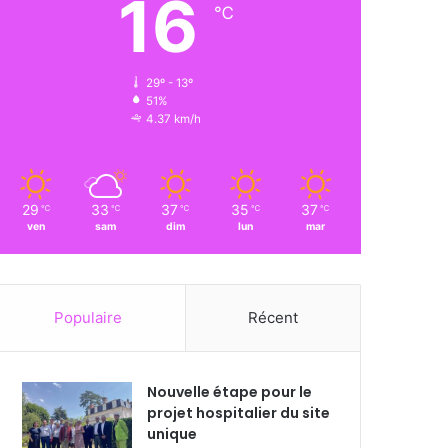
16
℃
29º - 13º
51%
4.37 km/h
29
33
37
35
37
℃
℃
℃
℃
℃
ven
sam
dim
lun
mar
Populaire
Récent
Nouvelle étape pour le
projet hospitalier du site
unique