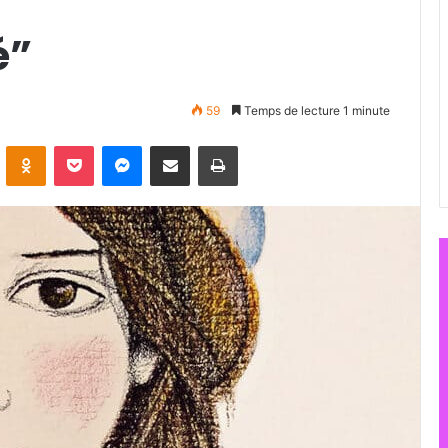
é”
59
Temps de lecture 1 minute
ontakte
Odnoklassniki
Pocket
Messenger
Partager par email
Imprimer