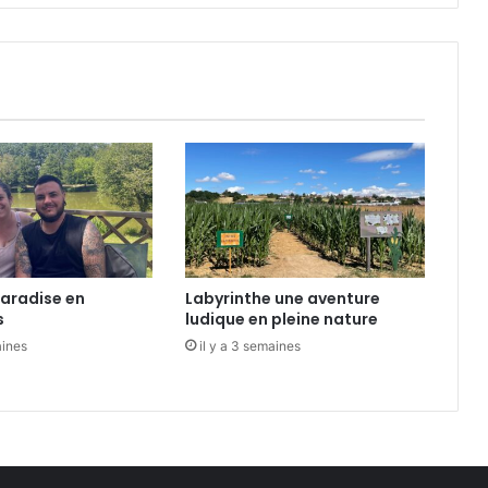
l
l
o
n
s
v
o
i
r
s
i
l
a
aradise en
Labyrinthe une aventure
r
s
ludique en pleine nature
o
aines
il y a 3 semaines
s
e
.
.
.
"