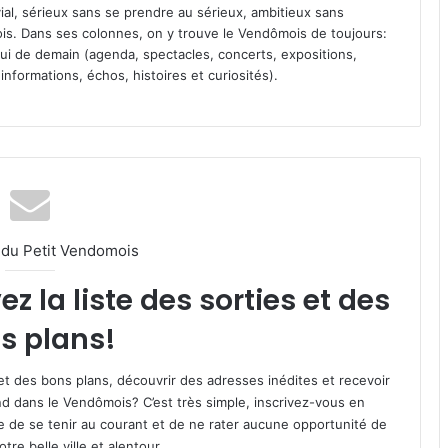
vial, sérieux sans se prendre au sérieux, ambitieux sans
s. Dans ses colonnes, on y trouve le Vendômois de toujours:
 celui de demain (agenda, spectacles, concerts, expositions,
informations, échos, histoires et curiosités).
l du Petit Vendomois
 la liste des sorties et des
s plans!
et des bons plans, découvrir des adresses inédites et recevoir
d dans le Vendômois? C’est très simple, inscrivez-vous en
le de se tenir au courant et de ne rater aucune opportunité de
re belle ville et alentour.