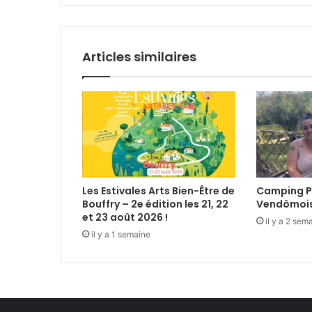
n
a
ç
i
a
l
i
Articles similaires
s
!
"
Les Estivales Arts Bien-Être de
Camping P
Bouffry – 2e édition les 21, 22
Vendômoi
et 23 août 2026 !
il y a 2 sem
il y a 1 semaine