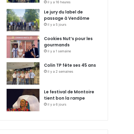
il y a 16 heures
Le jury du label de
passage à Vendôme
il y a 5 jours
Cookies Nut’s pour les
gourmands
il y a 1 semaine
Colin TP fête ses 45 ans
il y a 2 semaines
Le festival de Montoire
tient bon la rampe
il y a 6 jours