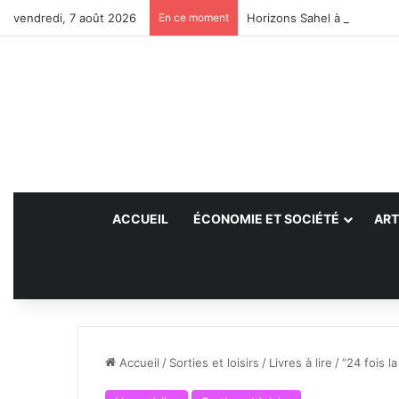
vendredi, 7 août 2026
En ce moment
Horizons Sahel à l’heure du
ACCUEIL
ÉCONOMIE ET SOCIÉTÉ
ART
Accueil
/
Sorties et loisirs
/
Livres à lire
/
“24 fois la