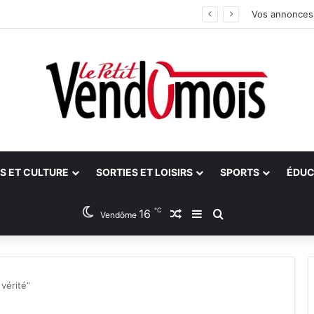
 bilan
Vos annonces
S ET CULTURE
SORTIES ET LOISIRS
SPORTS
ÉDUC
℃
16
Article Aléatoire
Sidebar (barre latéra
Rechercher
Vendôme
 vérité”