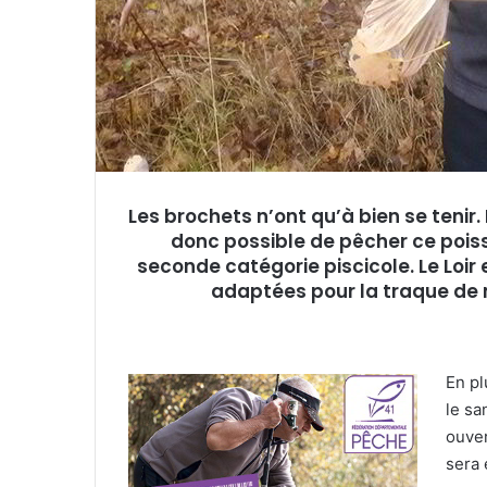
e
l
Les brochets n’ont qu’à bien se tenir. 
donc possible de pêcher ce poisso
seconde catégorie piscicole. Le Loir 
adaptées pour la traque de 
En pl
le sa
ouver
sera 