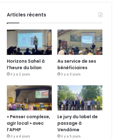
Articles récents
Horizons Sahel à
Au service de ses
l’heure du bilan
bénéficiaires
il y a 2 jours
il y a 3 jours
« Penser complexe,
Le jury du label de
agir local » avec
passage à
l’APHP
Vendôme
il y a 4 jours
il y a 5 jours