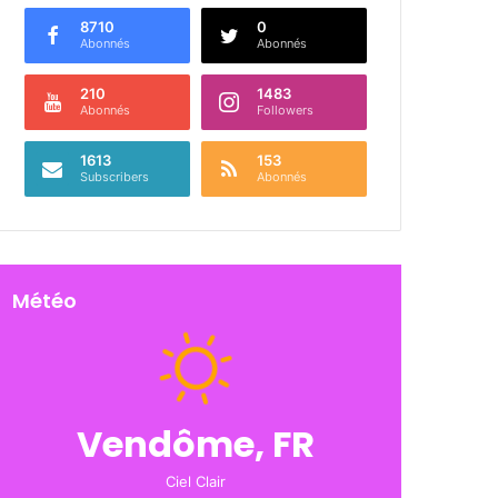
8710
0
Abonnés
Abonnés
210
1483
Abonnés
Followers
1613
153
Subscribers
Abonnés
Météo
Vendôme, FR
Ciel Clair