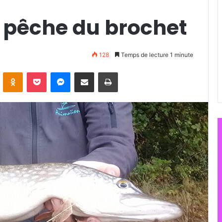
a pêche du brochet
128
Temps de lecture 1 minute
ontakte
Odnoklassniki
Pocket
Messenger
Partager par email
Imprimer