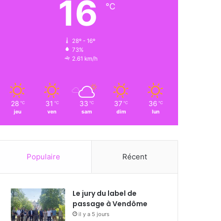
16
℃
28º - 16º
73%
2.61 km/h
28
31
33
37
36
℃
℃
℃
℃
℃
jeu
ven
sam
dim
lun
Populaire
Récent
Le jury du label de
passage à Vendôme
il y a 5 jours