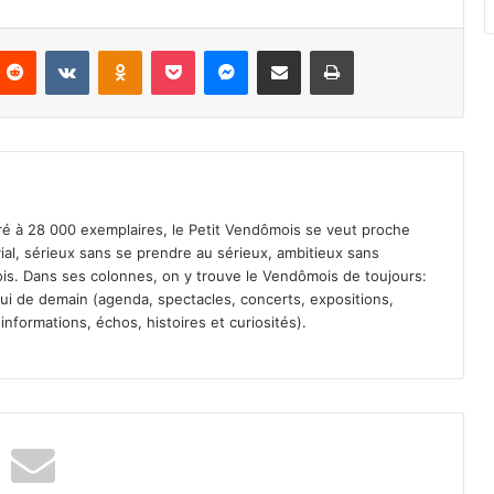
Reddit
VKontakte
Odnoklassniki
Pocket
Messenger
Partager par email
Imprimer
iré à 28 000 exemplaires, le Petit Vendômois se veut proche
vial, sérieux sans se prendre au sérieux, ambitieux sans
s. Dans ses colonnes, on y trouve le Vendômois de toujours:
 celui de demain (agenda, spectacles, concerts, expositions,
informations, échos, histoires et curiosités).