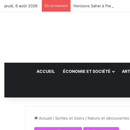
jeudi, 6 août 2026
En ce moment
Horizons Sahel à l’heure du bil
ACCUEIL
ÉCONOMIE ET SOCIÉTÉ
ART
Accueil
/
Sorties et loisirs
/
Nature et découvertes