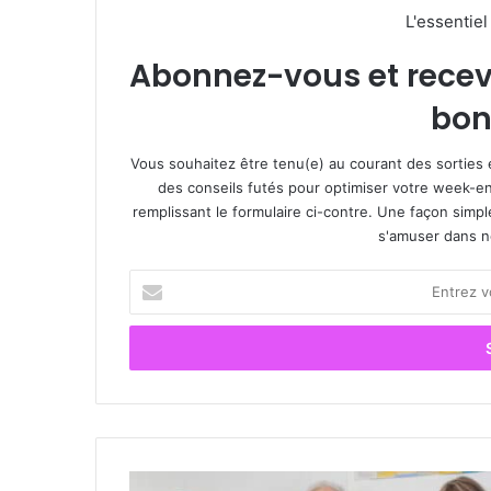
L'essentie
Abonnez-vous et recevez
bon
Vous souhaitez être tenu(e) au courant des sorties 
des conseils futés pour optimiser votre week-en
remplissant le formulaire ci-contre. Une façon simp
s'amuser dans not
E
n
t
r
e
z
v
o
t
A
r