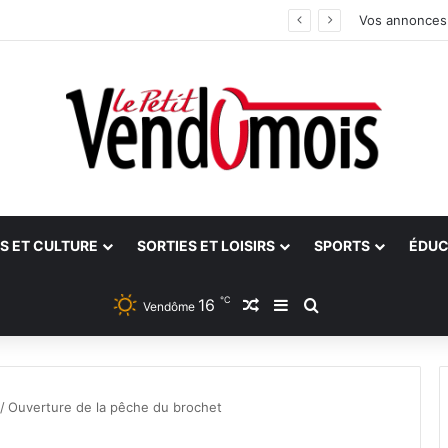
an
Vos annonces
S ET CULTURE
SORTIES ET LOISIRS
SPORTS
ÉDUC
℃
16
Article Aléatoire
Sidebar (barre latéra
Rechercher
Vendôme
/
Ouverture de la pêche du brochet