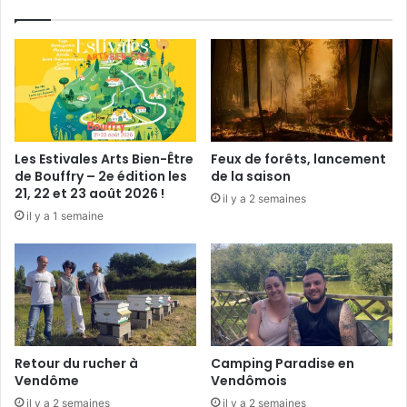
F
V
e
n
d
ô
m
e
Les Estivales Arts Bien-Être
Feux de forêts, lancement
de Bouffry – 2e édition les
de la saison
21, 22 et 23 août 2026 !
il y a 2 semaines
il y a 1 semaine
Retour du rucher à
Camping Paradise en
Vendôme
Vendômois
il y a 2 semaines
il y a 2 semaines