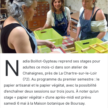
e
r
u
n
c
o
u
r
r
i
N
e
adia Boillot-Gypteau reprend ses stages pour
l
adultes ce mois-ci dans son atelier de
Chahaignes, près de La Chartre-sur-le-Loir
(72). Au programme du premier semestre : le
papier artisanal et le papier végétal, avec la possibilité
d’enchaîner deux sessions sur trois jours. À noter qu’un
stage « papier végétal » d’une après-midi est prévu
samedi 6 mai à la Maison botanique de Boursay.