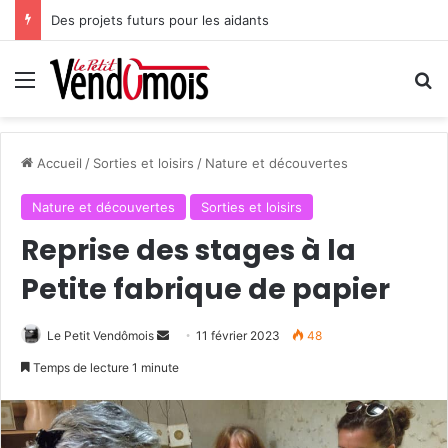
Des projets futurs pour les aidants
Menu
R
Accueil
/
Sorties et loisirs
/
Nature et découvertes
Nature et découvertes
Sorties et loisirs
Reprise des stages à la
Petite fabrique de papier
Le Petit Vendômois
E
11 février 2023
48
n
Temps de lecture 1 minute
v
o
y