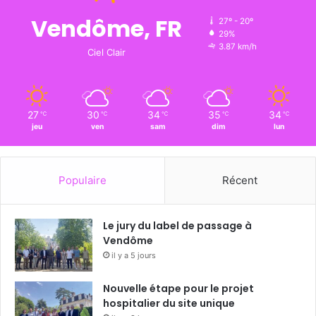
Vendôme, FR
27º - 20º
29%
3.87 km/h
Ciel Clair
27
30
34
35
34
℃
℃
℃
℃
℃
jeu
ven
sam
dim
lun
Populaire
Récent
Le jury du label de passage à
Vendôme
il y a 5 jours
Nouvelle étape pour le projet
hospitalier du site unique