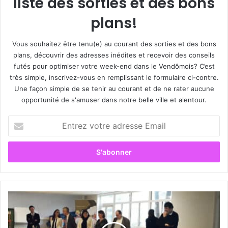
liste des sorties et des bons
plans!
Vous souhaitez être tenu(e) au courant des sorties et des bons
plans, découvrir des adresses inédites et recevoir des conseils
futés pour optimiser votre week-end dans le Vendômois? C’est
très simple, inscrivez-vous en remplissant le formulaire ci-contre.
Une façon simple de se tenir au courant et de ne rater aucune
opportunité de s'amuser dans notre belle ville et alentour.
E
n
t
r
e
z
v
o
A
t
i
r
d
e