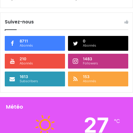
Suivez-nous
8711
0
Abonnés
Abonnés
210
1483
Abonnés
Followers
1613
153
Subscribers
Abonnés
Météo
27
℃