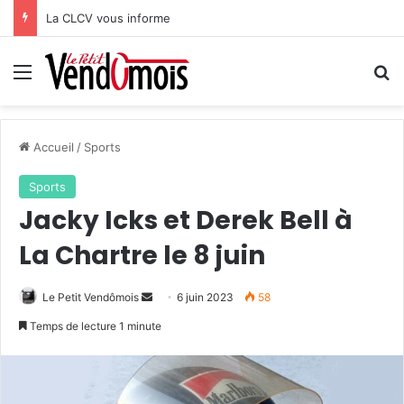
La CLCV vous informe
Menu
R
Accueil
/
Sports
Sports
Jacky Icks et Derek Bell à
La Chartre le 8 juin
Le Petit Vendômois
E
6 juin 2023
58
n
Temps de lecture 1 minute
v
o
y