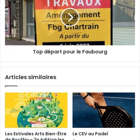
a
t
p
i
e
d
l
s
é
f
p
i
a
l
r
m
t
Top départ pour le Faubourg
é
p
s
o
u
r
Articles similaires
l
e
F
a
u
b
o
u
r
Les Estivales Arts Bien-Être
Le CEV au Padel
g
de Bouffry – 2e édition les