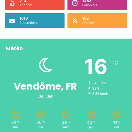
210
1483
Abonnés
Followers
1616
153
Subscribers
Abonnés
Météo
16
℃
Vendôme, FR
34º - 16º
92%
3.36 km/h
Ciel Clair
34
36
39
40
41
℃
℃
℃
℃
℃
lun
mar
mer
jeu
ven