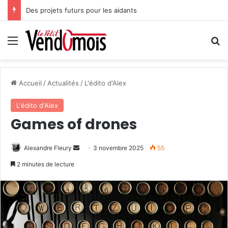
Des projets futurs pour les aidants
Menu
R
Accueil
/
Actualités
/
L'édito d'Alex
L'édito d'Alex
Games of drones
Alexandre Fleury
E
3 novembre 2025
55
n
2 minutes de lecture
v
o
y
e
r