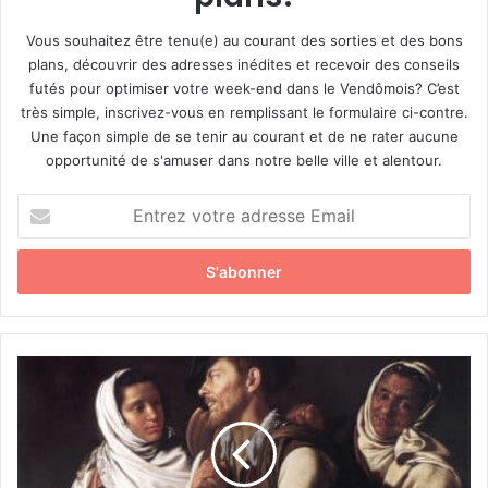
Vous souhaitez être tenu(e) au courant des sorties et des bons
plans, découvrir des adresses inédites et recevoir des conseils
futés pour optimiser votre week-end dans le Vendômois? C’est
très simple, inscrivez-vous en remplissant le formulaire ci-contre.
Une façon simple de se tenir au courant et de ne rater aucune
opportunité de s'amuser dans notre belle ville et alentour.
E
n
t
r
e
z
v
o
M
t
a
r
r
e
i
a
o
d
n