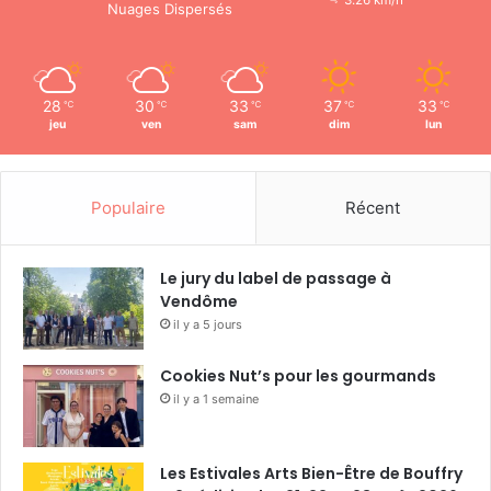
3.26 km/h
Nuages Dispersés
28
30
33
37
33
℃
℃
℃
℃
℃
jeu
ven
sam
dim
lun
Populaire
Récent
Le jury du label de passage à
Vendôme
il y a 5 jours
Cookies Nut’s pour les gourmands
il y a 1 semaine
Les Estivales Arts Bien-Être de Bouffry