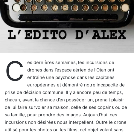
u
n
c
o
u
r
r
i
C
e
es dernières semaines, les incursions de
l
drones dans l’espace aérien de l’Otan ont
entraîné une psychose dans les capitales
européennes et démontré notre incapacité de
prise de décision commune. Il y a encore peu de temps,
chacun, ayant la chance d’en posséder un, prenait plaisir
de lui faire survoler sa maison, celle de ses copains ou de
sa famille, pour prendre des images. Aujourd’hui, ces
incursions non désirées nous interpellent. Outre le drone
utilisé pour les photos ou les films, cet objet volant sans