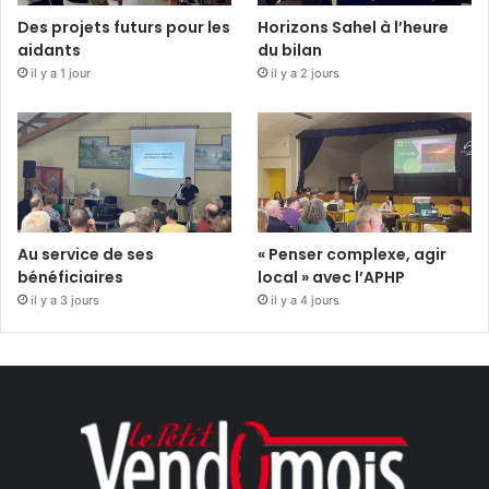
Des projets futurs pour les
Horizons Sahel à l’heure
aidants
du bilan
il y a 1 jour
il y a 2 jours
Au service de ses
« Penser complexe, agir
bénéficiaires
local » avec l’APHP
il y a 3 jours
il y a 4 jours