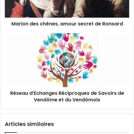
r
d
e
e
s
s
s
Marion des chênes, amour secret de Ronsard
c
e
h
E
ê
R
m
n
é
a
e
s
i
s
e
l
,
a
a
u
m
d
o
’
u
E
Réseau d’Echanges Réciproques de Savoirs de
r
c
s
Vendôme et du Vendômois
h
e
a
c
n
r
g
Articles similaires
e
e
t
s