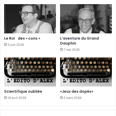
d
R
e
é
R
c
o
i
n
p
s
r
a
o
Le Roi des « cons »
L’aventure du Grand
r
q
Dauphin
3 juin 2026
d
u
7 mai 2026
e
s
d
e
S
a
v
o
Scientifique oubliée
«Jeux des dopés»
i
16 avril 2026
2 mars 2026
r
s
d