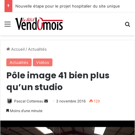
Nouvelle étape pour le projet hospitalier du site unique
Menu
R
Accueil
/
Actualités
Actualités
Vidéos
Pôle image 41 bien plus
qu’un studio
Pascal Cottereau
E
3 novembre 2016
129
n
Moins d’une minute
v
o
y