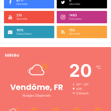
8711
0
Abonnés
Abonnés
210
1483
Abonnés
Followers
1615
153
Subscribers
Abonnés
Météo
20
℃
Vendôme, FR
34º - 20º
43%
3.19 km/h
Nuages Dispersés