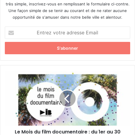
très simple, inscrivez-vous en remplissant le formulaire ci-contre.
Une façon simple de se tenir au courant et de ne rater aucune
opportunité de s'amuser dans notre belle ville et alentour.
E
n
t
r
e
z
v
o
L
t
e
r
M
e
o
a
i
d
s
r
d
e
u
s
f
s
Le Mois du film documentaire : du 1er au 30
i