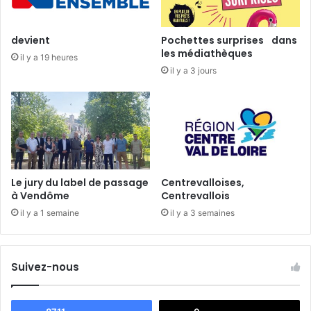
u
e
3
a
0
u
devient
Pochettes surprises dans
n
t
les médiathèques
il y a 19 heures
o
é
il y a 3 jours
v
e
m
b
r
e
2
0
Le jury du label de passage
Centrevalloises,
1
à Vendôme
Centrevallois
6
il y a 1 semaine
il y a 3 semaines
Suivez-nous