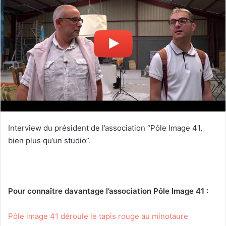
e
r
u
n
c
o
u
r
r
i
e
Interview du président de l’association “Pôle Image 41,
l
bien plus qu’un studio”.
Pour connaître davantage l’association Pôle Image 41 :
Pôle image 41 déroule le tapis rouge au minotaure