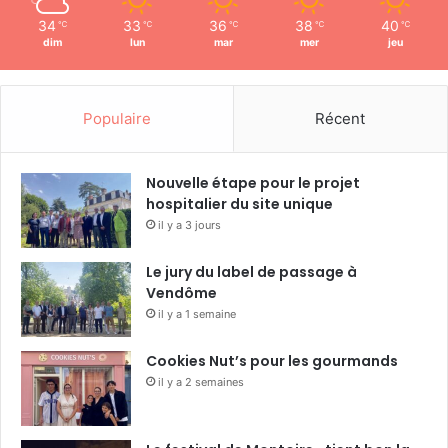
34
33
36
38
40
℃
℃
℃
℃
℃
dim
lun
mar
mer
jeu
Populaire
Récent
Nouvelle étape pour le projet
hospitalier du site unique
il y a 3 jours
Le jury du label de passage à
Vendôme
il y a 1 semaine
Cookies Nut’s pour les gourmands
il y a 2 semaines