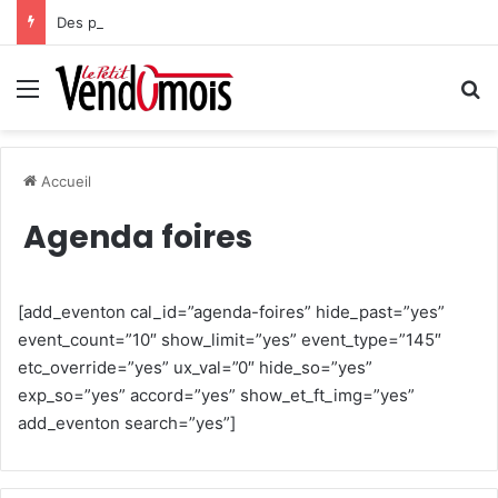
Des projets futurs pour les aidants
Menu
R
Accueil
Agenda foires
[add_eventon cal_id=”agenda-foires” hide_past=”yes”
event_count=”10″ show_limit=”yes” event_type=”145″
etc_override=”yes” ux_val=”0″ hide_so=”yes”
exp_so=”yes” accord=”yes” show_et_ft_img=”yes”
add_eventon search=”yes”]