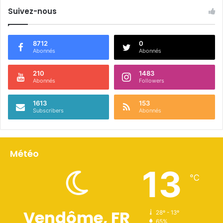
Suivez-nous
8712
0
Abonnés
Abonnés
210
1483
Abonnés
Followers
1613
153
Subscribers
Abonnés
Météo
13
℃
Vendôme, FR
28º - 13º
65%