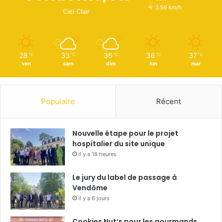
3.56 km/h
Ciel Clair
28
33
36
36
37
℃
℃
℃
℃
℃
ven
sam
dim
lun
mar
Populaire
Récent
Nouvelle étape pour le projet
hospitalier du site unique
il y a 18 heures
Le jury du label de passage à
Vendôme
il y a 6 jours
Cookies Nut’s pour les gourmands