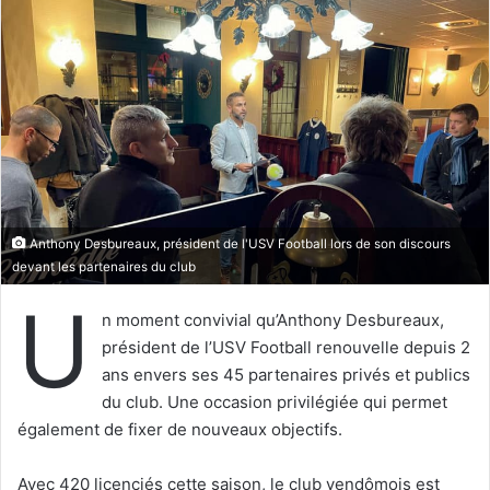
y
e
r
u
n
c
o
u
r
Anthony Desbureaux, président de l'USV Football lors de son discours
r
devant les partenaires du club
i
U
e
n moment convivial qu’Anthony Desbureaux,
l
président de l’USV Football renouvelle depuis 2
ans envers ses 45 partenaires privés et publics
du club. Une occasion privilégiée qui permet
également de fixer de nouveaux objectifs.
Avec 420 licenciés cette saison, le club vendômois est