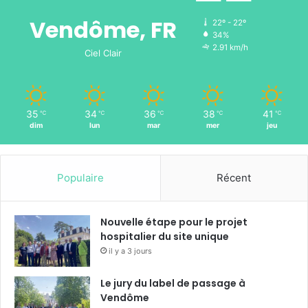
Vendôme, FR
22º - 22º
34%
2.91 km/h
Ciel Clair
35
34
36
38
41
℃
℃
℃
℃
℃
dim
lun
mar
mer
jeu
Populaire
Récent
Nouvelle étape pour le projet
hospitalier du site unique
il y a 3 jours
Le jury du label de passage à
Vendôme