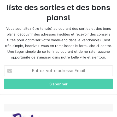
liste des sorties et des bons
plans!
Vous souhaitez être tenu(e) au courant des sorties et des bons
plans, découvrir des adresses inédites et recevoir des conseils
futés pour optimiser votre week-end dans le Vendômois? C’est
très simple, inscrivez-vous en remplissant le formulaire ci-contre.
Une façon simple de se tenir au courant et de ne rater aucune
opportunité de s'amuser dans notre belle ville et alentour.
E
n
t
r
e
z
v
o
P
t
r