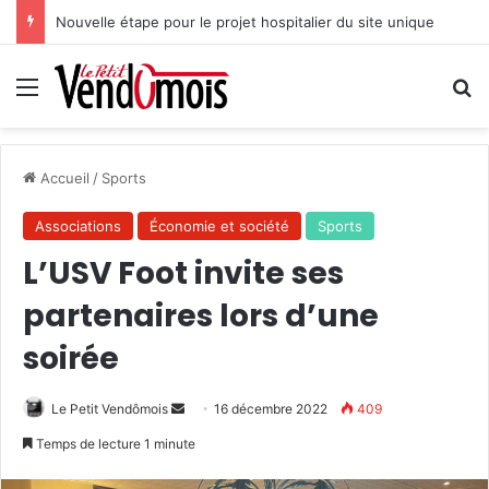
Nouvelle étape pour le projet hospitalier du site unique
Menu
R
Accueil
/
Sports
Associations
Économie et société
Sports
L’USV Foot invite ses
partenaires lors d’une
soirée
Le Petit Vendômois
E
16 décembre 2022
409
n
Temps de lecture 1 minute
v
o