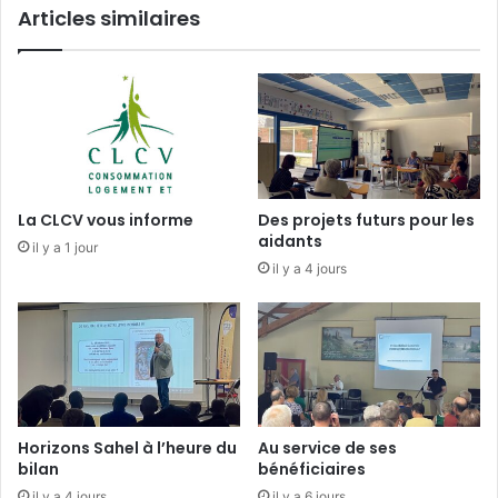
Articles similaires
d
a
i
r
e
n
’
e
s
La CLCV vous informe
Des projets futurs pour les
t
aidants
il y a 1 jour
p
il y a 4 jours
l
u
s
.
Horizons Sahel à l’heure du
Au service de ses
bilan
bénéficiaires
il y a 4 jours
il y a 6 jours