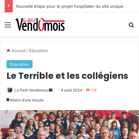
Nouvelle étape pour le projet hospitalier du site unique
Menu
R
Accueil
/
Éducation
Éducation
Le Terrible et les collégiens
Le Petit Vendômois
E
4 août 2024
118
n
Moins d’une minute
v
o
y
e
r