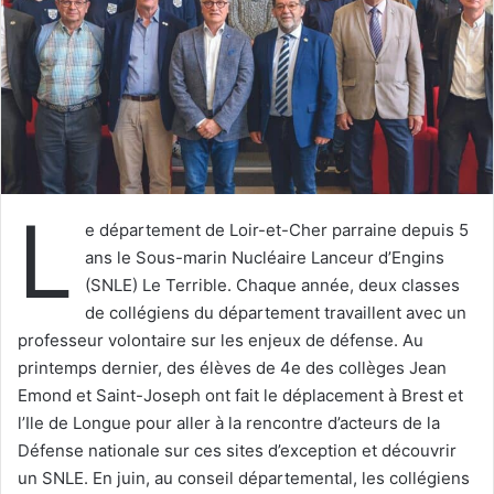
u
n
c
o
u
r
r
i
L
e
e département de Loir-et-Cher parraine depuis 5
l
ans le Sous-marin Nucléaire Lanceur d’Engins
(SNLE) Le Terrible. Chaque année, deux classes
de collégiens du département travaillent avec un
professeur volontaire sur les enjeux de défense. Au
printemps dernier, des élèves de 4e des collèges Jean
Emond et Saint-Joseph ont fait le déplacement à Brest et
l’Ile de Longue pour aller à la rencontre d’acteurs de la
Défense nationale sur ces sites d’exception et découvrir
un SNLE. En juin, au conseil départemental, les collégiens