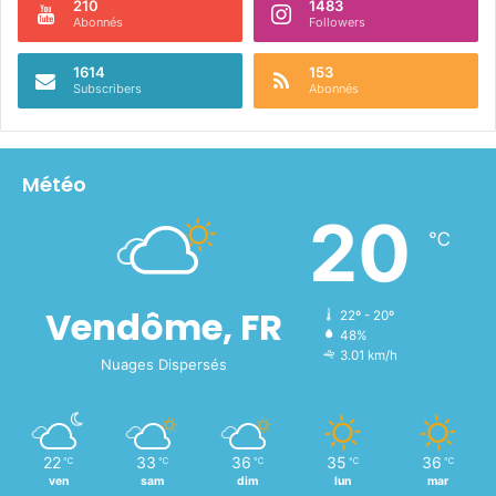
210
1483
Abonnés
Followers
1614
153
Subscribers
Abonnés
Météo
20
℃
Vendôme, FR
22º - 20º
48%
3.01 km/h
Nuages Dispersés
22
33
36
35
36
℃
℃
℃
℃
℃
ven
sam
dim
lun
mar