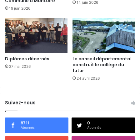
Commune à Montoire
14 juin 2026
o
r
19 juin 2026
n
e
S
a
e
v
c
a
o
n
u
t
r
s
s
e
Diplômes décernés
Le conseil départemental
p
construit le collège du
27 mai 2026
t
futur
e
24 avril 2026
m
b
r
Suivez-nous
e
8711
0
Abonnés
Abonnés