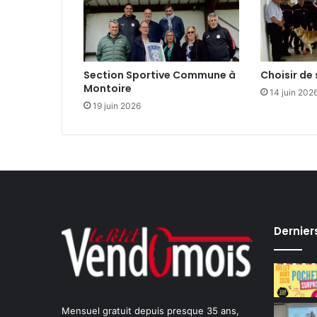
n
Section Sportive Commune à
Choisir de 
Montoire
14 juin 202
19 juin 2026
Dernier
Mensuel gratuit depuis presque 35 ans,