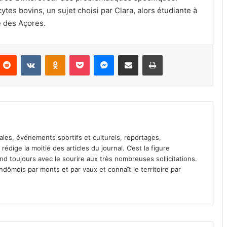
tes bovins, un sujet choisi par Clara, alors étudiante à
é des Açores.
Reddit
VKontakte
Odnoklassniki
Pocket
Messenger
Partager par email
Imprimer
ales, événements sportifs et culturels, reportages,
l rédige la moitié des articles du journal. C’est la figure
pond toujours avec le sourire aux très nombreuses sollicitations.
dômois par monts et par vaux et connaît le territoire par