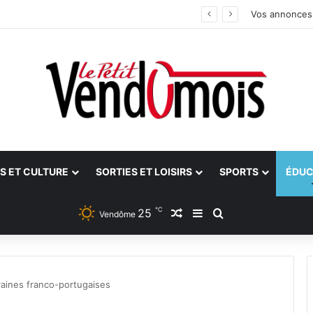
ants
Vos annonces
S ET CULTURE
SORTIES ET LOISIRS
SPORTS
ÉDUC
℃
25
Article Aléatoire
Sidebar (barre latéra
Rechercher
Vendôme
raines franco-portugaises