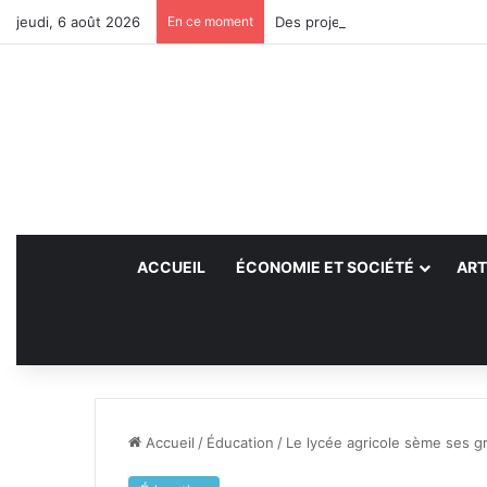
jeudi, 6 août 2026
En ce moment
Des projets futurs pour les aid
ACCUEIL
ÉCONOMIE ET SOCIÉTÉ
ART
Accueil
/
Éducation
/
Le lycée agricole sème ses g