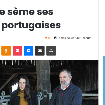
le sème ses
-portugaises
90
Temps de lecture 1 minute
ontakte
Odnoklassniki
Pocket
Messenger
Partager par email
Imprimer