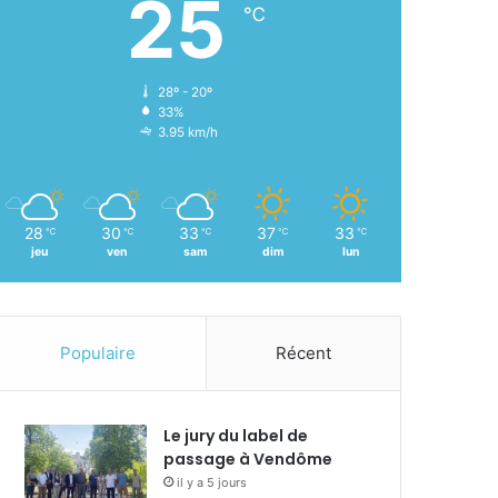
25
℃
28º - 20º
33%
3.95 km/h
28
30
33
37
33
℃
℃
℃
℃
℃
jeu
ven
sam
dim
lun
Populaire
Récent
Le jury du label de
passage à Vendôme
il y a 5 jours