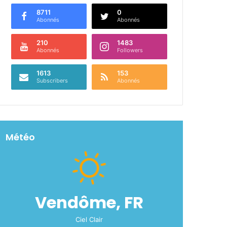
8711
0
Abonnés
Abonnés
210
1483
Abonnés
Followers
1613
153
Subscribers
Abonnés
Météo
Vendôme, FR
Ciel Clair