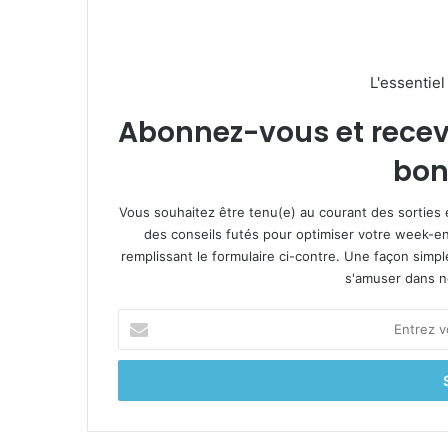
L'essentie
Abonnez-vous et recevez
bon
Vous souhaitez être tenu(e) au courant des sorties 
des conseils futés pour optimiser votre week-en
remplissant le formulaire ci-contre. Une façon simp
s'amuser dans not
E
n
t
r
e
z
v