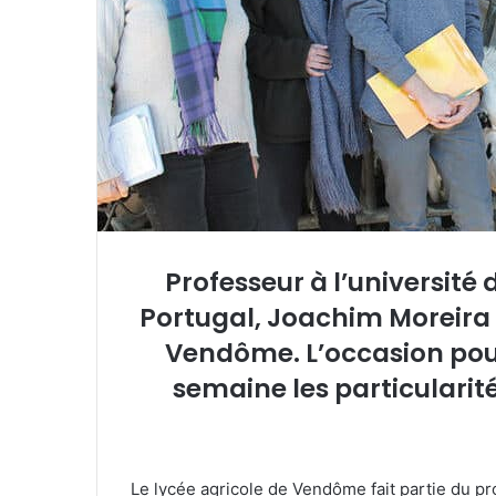
r
r
i
e
l
Professeur à l’université 
Portugal, Joachim Moreira é
Vendôme. L’occasion pour
semaine les particularit
Le lycée agricole de Vendôme fait partie du