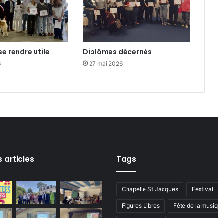
e
r
i
n
g
se rendre utile
Diplômes décernés
6
27 mai 2026
s articles
Tags
Chapelle St Jacques
Festival
Figures Libres
Fête de la musi