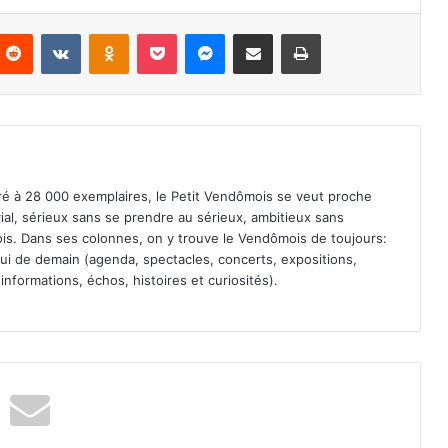
Reddit
VKontakte
Odnoklassniki
Pocket
Messenger
Partager par email
Imprimer
iré à 28 000 exemplaires, le Petit Vendômois se veut proche
vial, sérieux sans se prendre au sérieux, ambitieux sans
s. Dans ses colonnes, on y trouve le Vendômois de toujours:
 celui de demain (agenda, spectacles, concerts, expositions,
informations, échos, histoires et curiosités).