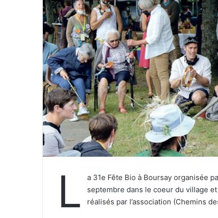
u
r
r
i
e
l
L
a 31e Fête Bio à Boursay organisée pa
septembre dans le coeur du village e
réalisés par l’association (Chemins des