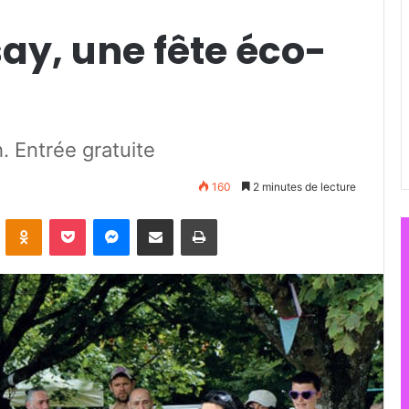
say, une fête éco-
 Entrée gratuite
160
2 minutes de lecture
ontakte
Odnoklassniki
Pocket
Messenger
Partager par email
Imprimer