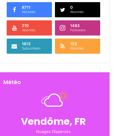
8711
0
Abonnés
Abonnés
210
1483
Abonnés
Followers
1613
153
Subscribers
Abonnés
Météo
Vendôme, FR
Nuages Dispersés