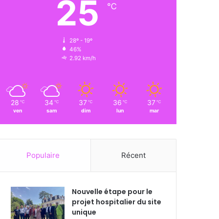
25
℃
28º - 19º
46%
2.92 km/h
28
34
37
36
37
℃
℃
℃
℃
℃
ven
sam
dim
lun
mar
Populaire
Récent
Nouvelle étape pour le
projet hospitalier du site
unique