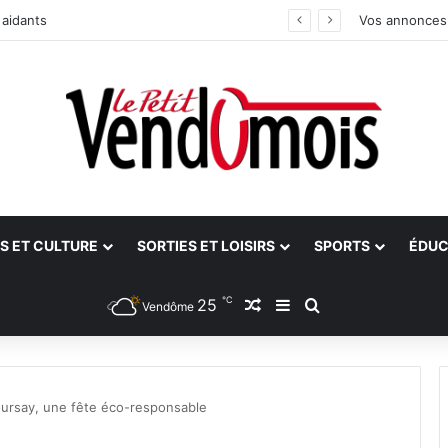
 aidants
Vos annonces
S ET CULTURE
SORTIES ET LOISIRS
SPORTS
ÉDUC
℃
25
Article Aléatoire
Sidebar (barre latéra
Rechercher
Vendôme
oursay, une fête éco-responsable