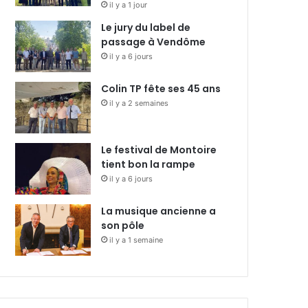
il y a 1 jour
Le jury du label de
passage à Vendôme
il y a 6 jours
Colin TP fête ses 45 ans
il y a 2 semaines
Le festival de Montoire
tient bon la rampe
il y a 6 jours
La musique ancienne a
son pôle
il y a 1 semaine