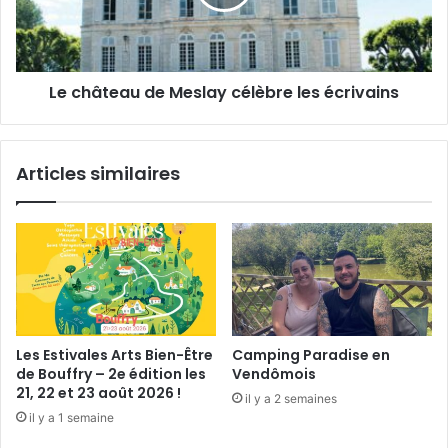
e
t
d
e
é
a
p
u
Le château de Meslay célèbre les écrivains
a
d
r
e
t
M
e
Articles similaires
s
l
a
y
c
é
l
è
b
Les Estivales Arts Bien-Être
Camping Paradise en
r
de Bouffry – 2e édition les
Vendômois
e
21, 22 et 23 août 2026 !
il y a 2 semaines
l
il y a 1 semaine
e