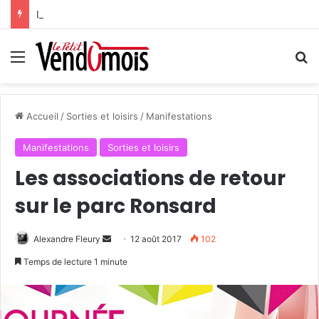
Des projets futurs pour les aidants
Menu
R
Accueil
/
Sorties et loisirs
/
Manifestations
Manifestations
Sorties et loisirs
Les associations de retour
sur le parc Ronsard
Alexandre Fleury
E
12 août 2017
102
n
Temps de lecture 1 minute
v
o
y