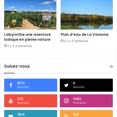
s
é
c
r
i
v
a
Labyrinthe une aventure
Plan d’eau de La Varenne
i
ludique en pleine nature
il y a 3 semaines
n
il y a 3 semaines
s
Suivez-nous
8711
0
Abonnés
Abonnés
210
1483
Abonnés
Followers
1614
153