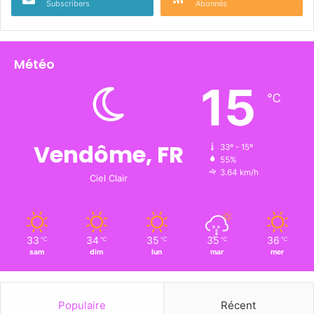
Subscribers
Abonnés
Météo
15
℃
Vendôme, FR
33º - 15º
55%
3.64 km/h
Ciel Clair
33
34
35
35
36
℃
℃
℃
℃
℃
sam
dim
lun
mar
mer
Populaire
Récent