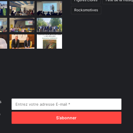
Rockomotives
s
e