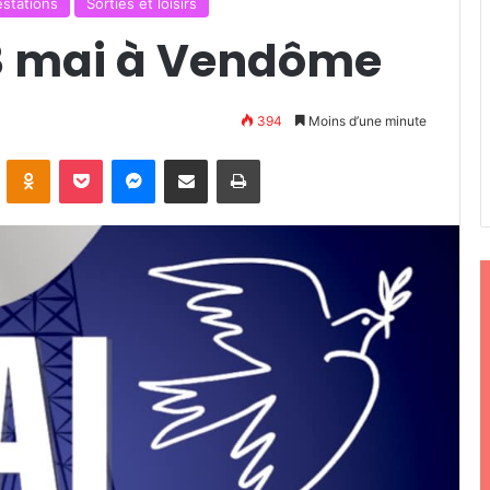
stations
Sorties et loisirs
8 mai à Vendôme
394
Moins d’une minute
ontakte
Odnoklassniki
Pocket
Messenger
Partager par email
Imprimer