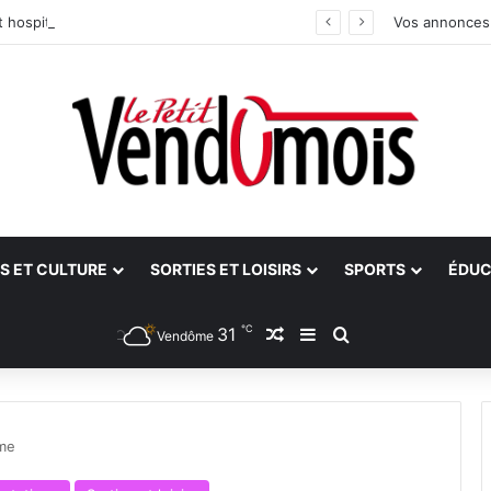
 hospitalier du site unique
Vos annonces
S ET CULTURE
SORTIES ET LOISIRS
SPORTS
ÉDUC
℃
31
Article Aléatoire
Sidebar (barre latéra
Rechercher
Vendôme
me