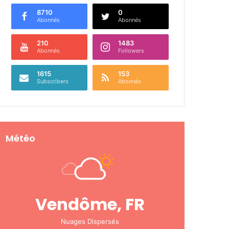
8710
0
Abonnés
Abonnés
210
1483
Abonnés
Followers
1615
153
Subscribers
Abonnés
Météo
Vendôme, FR
Nuages Dispersés