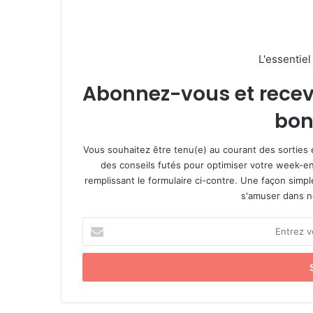
L'essentie
Abonnez-vous et recevez
bon
Vous souhaitez être tenu(e) au courant des sorties 
des conseils futés pour optimiser votre week-en
remplissant le formulaire ci-contre. Une façon simp
s'amuser dans not
E
n
t
r
e
z
v