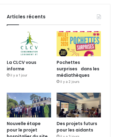
Articles récents
La CLCV vous
Pochettes
informe
surprises dans les
médiathèques
il y a 1 jour
il y a 2 jours
Nouvelle étape
Des projets futurs
pour le projet
pour les aidants
hospitalier du site
il y a 3 jours