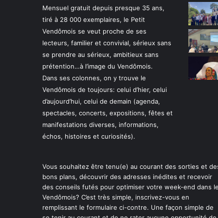
s
Mensuel gratuit depuis presque 35 ans,
v
tiré à 28 000 exemplaires, le Petit
e
Vendômois se veut proche de ses
n
d
lecteurs, familier et convivial, sérieux sans
ô
se prendre au sérieux, ambitieux sans
m
prétention…à l’image du Vendômois.
o
Dans ses colonnes, on y trouve le
i
Vendômois de toujours: celui d’hier, celui
s
d’aujourd’hui, celui de demain (agenda,
spectacles, concerts, expositions, fêtes et
manifestations diverses, informations,
échos, histoires et curiosités).
Vous souhaitez être tenu(e) au courant des sorties et de
bons plans, découvrir des adresses inédites et recevoir
des conseils futés pour optimiser votre week-end dans l
Vendômois? C’est très simple, inscrivez-vous en
remplissant le formulaire ci-contre. Une façon simple de
se tenir au courant et de ne rater aucune opportunité de