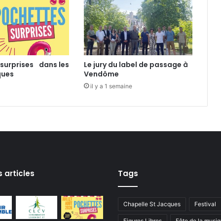
p
r
o
t
é
g
surprises dans les
Le jury du label de passage à
e
ques
Vendôme
r
il y a 1 semaine
s articles
Tags
Chapelle St Jacques
Festival
Figures Libres
Fête de la musi