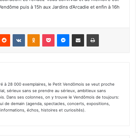
Vendôme puis à 15h aux Jardins d’Arcadie et enfin à 16h
Reddit
VKontakte
Odnoklassniki
Pocket
Messenger
Partager par email
Imprimer
iré à 28 000 exemplaires, le Petit Vendômois se veut proche
vial, sérieux sans se prendre au sérieux, ambitieux sans
s. Dans ses colonnes, on y trouve le Vendômois de toujours:
 celui de demain (agenda, spectacles, concerts, expositions,
informations, échos, histoires et curiosités).