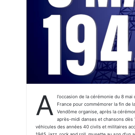
e
l
A
l’occasion de la cérémonie du 8 mai q
France pour commémorer la fin de la
Vendôme organise, après la cérémon
après-midi danses et chansons dès 
véhicules des années 40 civils et militaires a
1945, jazz, rock and roll, musette au son d’un