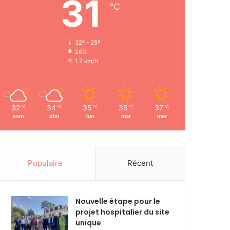
31
℃
32º - 25º
26%
1.7 km/h
32
34
35
35
37
℃
℃
℃
℃
℃
sam
dim
lun
mar
mer
Populaire
Récent
Nouvelle étape pour le
projet hospitalier du site
unique