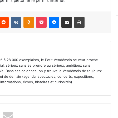
permis piéton et le permis internet.
Reddit
VKontakte
Odnoklassniki
Pocket
Messenger
Partager par email
Imprimer
iré à 28 000 exemplaires, le Petit Vendômois se veut proche
vial, sérieux sans se prendre au sérieux, ambitieux sans
s. Dans ses colonnes, on y trouve le Vendômois de toujours:
 celui de demain (agenda, spectacles, concerts, expositions,
informations, échos, histoires et curiosités).