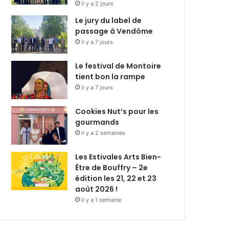
il y a 2 jours
Le jury du label de
passage à Vendôme
il y a 7 jours
Le festival de Montoire
tient bon la rampe
il y a 7 jours
Cookies Nut’s pour les
gourmands
il y a 2 semaines
Les Estivales Arts Bien-
Être de Bouffry – 2e
édition les 21, 22 et 23
août 2026 !
il y a 1 semaine