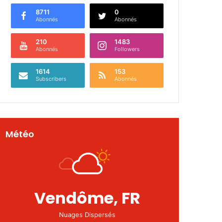
8711
0
Abonnés
Abonnés
210
1483
Abonnés
Followers
1614
153
Subscribers
Abonnés
Météo
Vendôme, FR
Nuages Dispersés