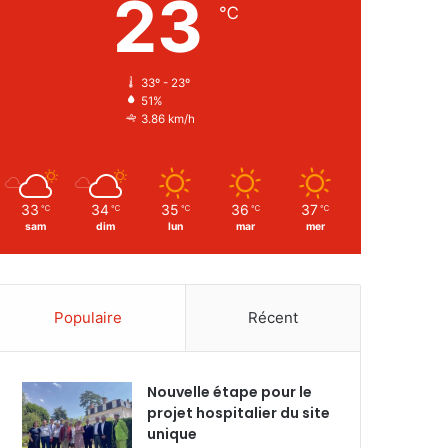
23
℃
33º - 23º
51%
3.86 km/h
33
34
35
36
37
℃
℃
℃
℃
℃
sam
dim
lun
mar
mer
Populaire
Récent
Nouvelle étape pour le
projet hospitalier du site
unique