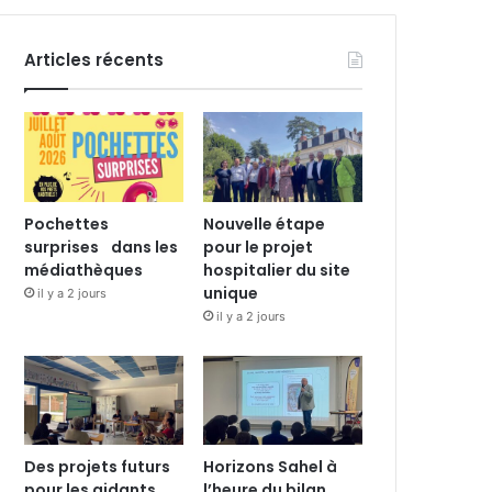
Articles récents
Pochettes
Nouvelle étape
surprises dans les
pour le projet
médiathèques
hospitalier du site
unique
il y a 2 jours
il y a 2 jours
Des projets futurs
Horizons Sahel à
pour les aidants
l’heure du bilan