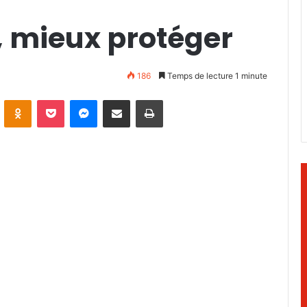
, mieux protéger
186
Temps de lecture 1 minute
ontakte
Odnoklassniki
Pocket
Messenger
Partager par email
Imprimer