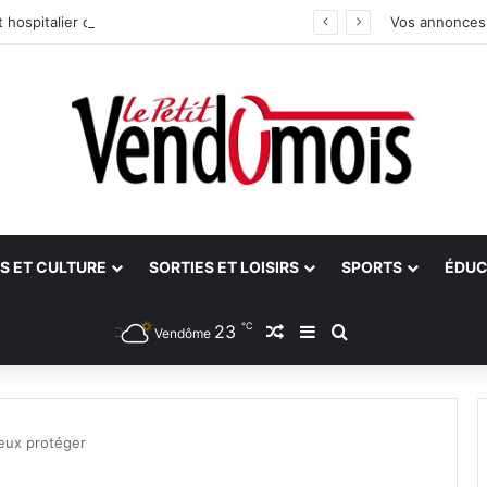
 hospitalier du site unique
Vos annonces
S ET CULTURE
SORTIES ET LOISIRS
SPORTS
ÉDUC
℃
23
Article Aléatoire
Sidebar (barre latéra
Rechercher
Vendôme
eux protéger