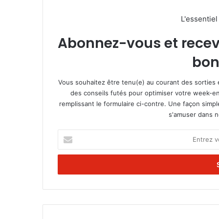
L'essentie
Abonnez-vous et recevez
bon
Vous souhaitez être tenu(e) au courant des sorties 
des conseils futés pour optimiser votre week-en
remplissant le formulaire ci-contre. Une façon simp
s'amuser dans not
E
n
t
r
e
z
v
o
t