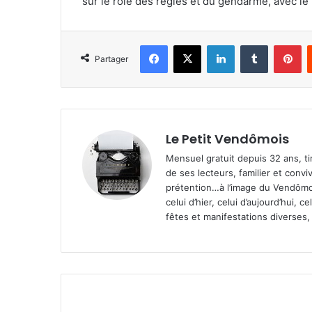
sur le rôle des règles et du gendarme, avec le 
Facebook
X
Linkedin
Tumblr
Pinterest
Partager
Le Petit Vendômois
Mensuel gratuit depuis 32 ans, t
de ses lecteurs, familier et convi
prétention…à l’image du Vendômoi
celui d’hier, celui d’aujourd’hui,
fêtes et manifestations diverses, 