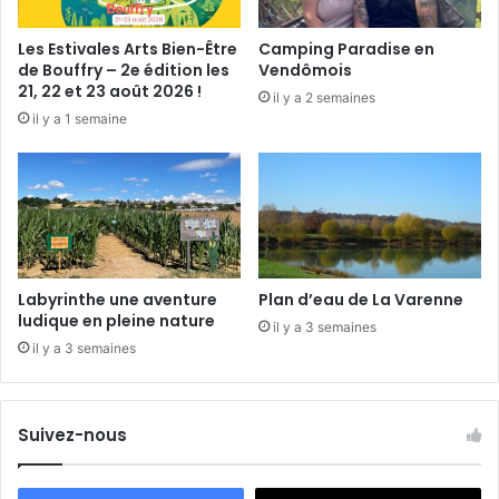
s
e
Les Estivales Arts Bien-Être
Camping Paradise en
p
de Bouffry – 2e édition les
Vendômois
o
21, 22 et 23 août 2026 !
il y a 2 semaines
u
il y a 1 semaine
r
s
u
i
t
Labyrinthe une aventure
Plan d’eau de La Varenne
ludique en pleine nature
il y a 3 semaines
il y a 3 semaines
Suivez-nous