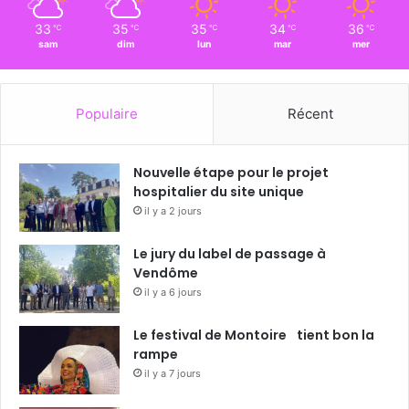
33
35
35
34
36
℃
℃
℃
℃
℃
sam
dim
lun
mar
mer
Populaire
Récent
Nouvelle étape pour le projet
hospitalier du site unique
il y a 2 jours
Le jury du label de passage à
Vendôme
il y a 6 jours
Le festival de Montoire tient bon la
rampe
il y a 7 jours