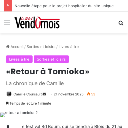
Nouvelle étape pour le projet hospitalier du site unique
Menu
R
Accueil
/
Sorties et loisirs
/
Livres à lire
Livres à lire
Sorties et loisirs
«Retour à Tomioka»
La chronique de Camille
Camille Coursault
E
21 novembre 2025
53
n
Temps de lecture 1 minute
v
o
y
e festival Bd Boum, qui se tiendra à Blois du 21 au