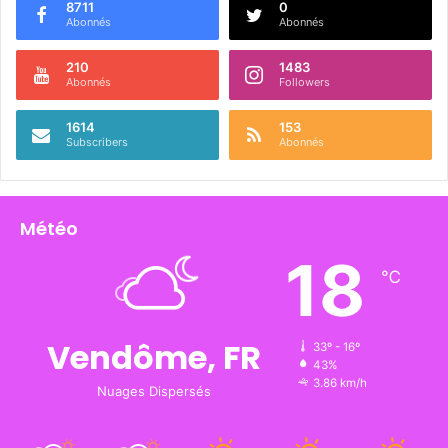
8711
0
Abonnés
Abonnés
210
1483
Abonnés
Followers
1614
153
Subscribers
Abonnés
Météo
18
℃
Vendôme, FR
33º - 16º
43%
3.86 km/h
Nuages Dispersés