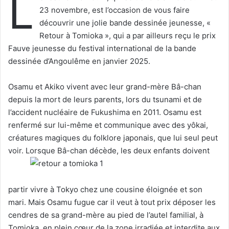
L
e
23 novembre, est l’occasion de vous faire
r
découvrir une jolie bande dessinée jeunesse, «
u
Retour à Tomioka », qui a par ailleurs reçu le prix
n
Fauve jeunesse du festival international de la bande
c
dessinée d’Angoulême en janvier 2025.
o
u
Osamu et Akiko vivent avec leur grand-mère Bâ-chan
r
depuis la mort de leurs parents, lors du tsunami et de
r
l’accident nucléaire de Fukushima en 2011. Osamu est
i
e
renfermé sur lui-même et communique avec des yôkai,
l
créatures magiques du folklore japonais, que lui seul peut
voir. Lorsque Bâ-chan décède, les deux enfants doivent
partir vivre à Tokyo chez une cousine éloignée et son
mari. Mais Osamu fugue car il veut à tout prix déposer les
cendres de sa grand-mère au pied de l’autel familial, à
Tomioka, en plein cœur de la zone irradiée et interdite aux