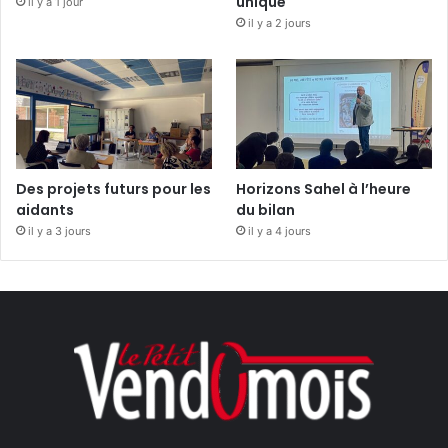
unique
il y a 1 jour
il y a 2 jours
Des projets futurs pour les
Horizons Sahel à l’heure
aidants
du bilan
il y a 3 jours
il y a 4 jours