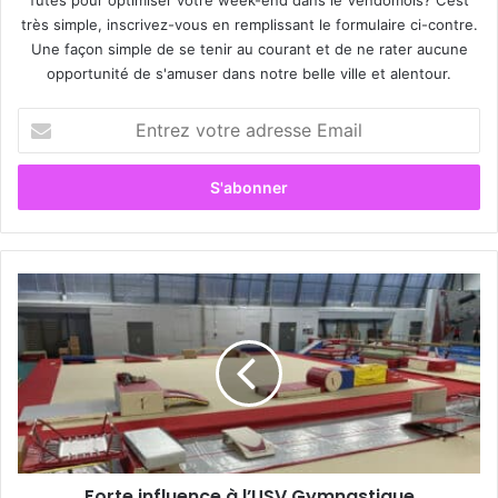
très simple, inscrivez-vous en remplissant le formulaire ci-contre.
Une façon simple de se tenir au courant et de ne rater aucune
opportunité de s'amuser dans notre belle ville et alentour.
E
n
t
r
e
z
v
o
F
t
o
r
r
e
t
a
e
d
i
r
n
e
f
s
l
s
Forte influence à l’USV Gymnastique
u