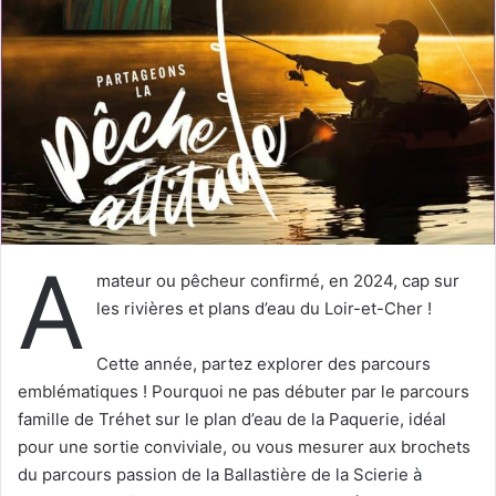
e
r
u
n
c
o
u
r
r
i
A
e
mateur ou pêcheur confirmé, en 2024, cap sur
l
les rivières et plans d’eau du Loir-et-Cher !
Cette année, partez explorer des parcours
emblématiques ! Pourquoi ne pas débuter par le parcours
famille de Tréhet sur le plan d’eau de la Paquerie, idéal
pour une sortie conviviale, ou vous mesurer aux brochets
du parcours passion de la Ballastière de la Scierie à