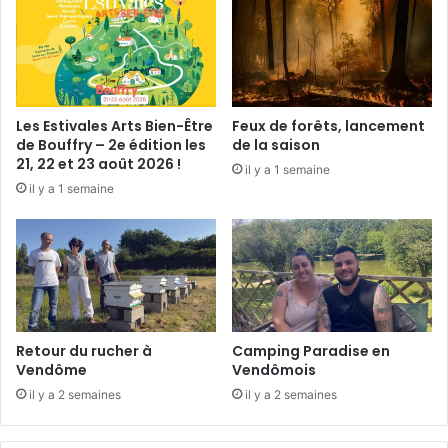
c
o
u
r
o
n
Les Estivales Arts Bien-Être
Feux de forêts, lancement
n
de Bouffry – 2e édition les
de la saison
e
21, 22 et 23 août 2026 !
il y a 1 semaine
s
il y a 1 semaine
d
e
N
o
ë
l
e
t
Retour du rucher à
Camping Paradise en
d
Vendôme
Vendômois
e
il y a 2 semaines
il y a 2 semaines
s
d