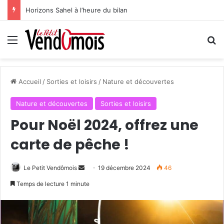
Horizons Sahel à l’heure du bilan
Menu
R
Accueil
/
Sorties et loisirs
/
Nature et découvertes
Nature et découvertes
Sorties et loisirs
Pour Noël 2024, offrez une
carte de pêche !
Le Petit Vendômois
E
19 décembre 2024
46
n
Temps de lecture 1 minute
v
o
y