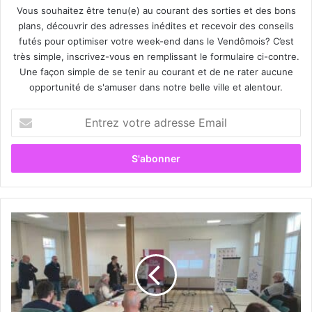
Vous souhaitez être tenu(e) au courant des sorties et des bons
plans, découvrir des adresses inédites et recevoir des conseils
futés pour optimiser votre week-end dans le Vendômois? C’est
très simple, inscrivez-vous en remplissant le formulaire ci-contre.
Une façon simple de se tenir au courant et de ne rater aucune
opportunité de s'amuser dans notre belle ville et alentour.
E
n
t
r
e
z
v
o
«
t
C
r
l
e
u
a
b
d
I
r
n