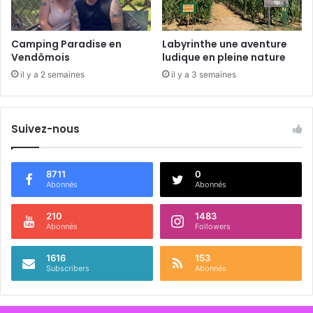
â
M
t
a
r
d
Camping Paradise en
Labyrinthe une aventure
e
e
Vendômois
ludique en pleine nature
l
il y a 2 semaines
il y a 3 semaines
e
i
n
Suivez-nous
e
8711
0
Abonnés
Abonnés
210
1483
Abonnés
Followers
1616
153
Subscribers
Abonnés