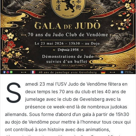
e
r
u
n
c
o
u
r
r
i
e
S
l
amedi 23 mai l’USV Judo de Vendôme fêtera en
deux temps les 70 ans du club et les 40 ans de
jumelage avec le club de Gevelsberg avec la
présence ce week-end là de nombreux judokas
allemands. Sous forme d’abord d’un gala à partir de 15h30
au dojo de Vendôme pour mettre à l’honneur tous ceux qui
ont contribué à son histoire avec des animations,