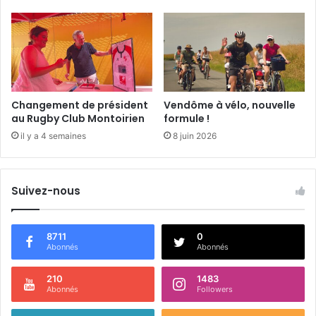
d
r
e
d
i
1
e
Changement de président
Vendôme à vélo, nouvelle
r
au Rugby Club Montoirien
formule !
m
il y a 4 semaines
8 juin 2026
a
i
Suivez-nous
8711
0
Abonnés
Abonnés
210
1483
Abonnés
Followers