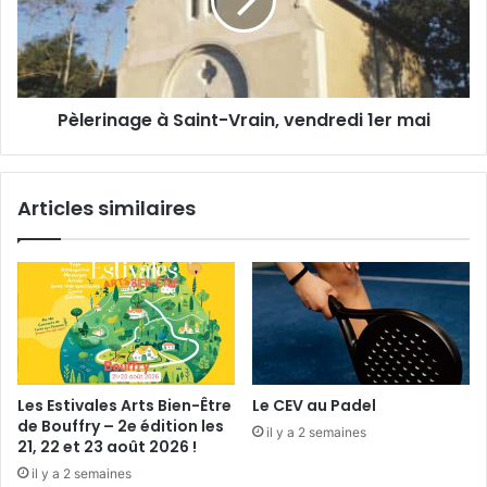
l
d
r
ô
i
m
n
e
a
g
Pèlerinage à Saint-Vrain, vendredi 1er mai
e
à
S
a
Articles similaires
i
n
t
-
V
r
a
i
n
Les Estivales Arts Bien-Être
Le CEV au Padel
,
de Bouffry – 2e édition les
il y a 2 semaines
v
21, 22 et 23 août 2026 !
e
il y a 2 semaines
n