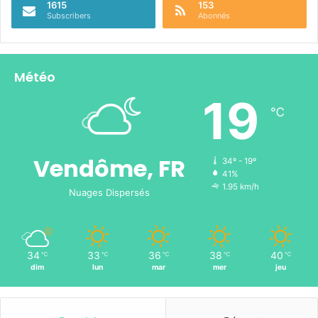
1615
153
Subscribers
Abonnés
Météo
19
℃
Vendôme, FR
34º - 19º
41%
1.95 km/h
Nuages Dispersés
34
33
36
38
40
℃
℃
℃
℃
℃
dim
lun
mar
mer
jeu