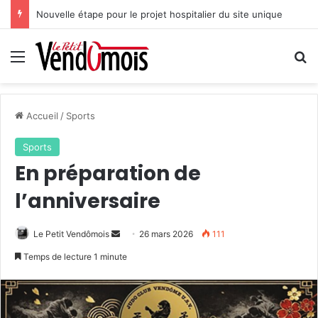
Nouvelle étape pour le projet hospitalier du site unique
Menu
R
Accueil
/
Sports
Sports
En préparation de
l’anniversaire
Le Petit Vendômois
E
26 mars 2026
111
n
Temps de lecture 1 minute
v
o
y