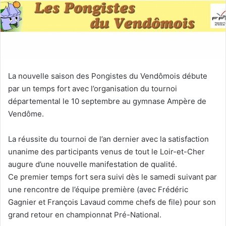
e
r
u
n
c
o
u
La nouvelle saison des Pongistes du Vendômois débute
r
par un temps fort avec l’organisation du tournoi
r
départemental le 10 septembre au gymnase Ampère de
i
Vendôme.
e
l
La réussite du tournoi de l’an dernier avec la satisfaction
unanime des participants venus de tout le Loir-et-Cher
augure d’une nouvelle manifestation de qualité.
Ce premier temps fort sera suivi dès le samedi suivant par
une rencontre de l’équipe première (avec Frédéric
Gagnier et François Lavaud comme chefs de file) pour son
grand retour en championnat Pré-National.