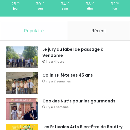
28
30
34
38
32
℃
℃
℃
℃
℃
jeu
ven
sam
dim
lun
Populaire
Récent
Le jury du label de passage à
Vendôme
il y a 4 jours
Colin TP fête ses 45 ans
il y a 2 semaines
Cookies Nut’s pour les gourmands
il y a 1 semaine
Les Estivales Arts Bien-Être de Bouffry