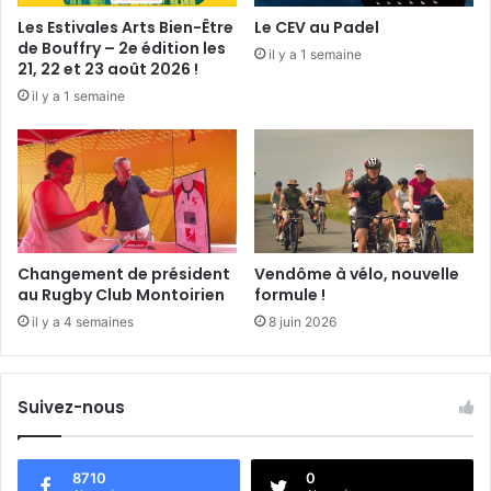
s
:
Les Estivales Arts Bien-Être
Le CEV au Padel
l
T
de Bouffry – 2e édition les
il y a 1 semaine
a
r
21, 22 et 23 août 2026 !
i
u
il y a 1 semaine
t
m
e
p
r
p
i
a
e
r
s
c
i
,
Changement de président
Vendôme à vélo, nouvelle
T
au Rugby Club Montoirien
formule !
r
il y a 4 semaines
8 juin 2026
u
m
p
Suivez-nous
p
a
r
l
8710
0