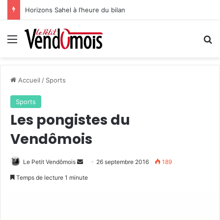
Horizons Sahel à l’heure du bilan
Menu
R
Accueil
/
Sports
Sports
Les pongistes du
Vendômois
Le Petit Vendômois
E
26 septembre 2016
189
n
Temps de lecture 1 minute
v
o
y