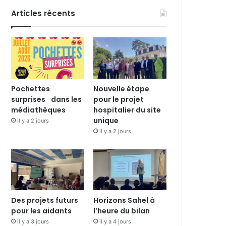
Articles récents
Pochettes
Nouvelle étape
surprises dans les
pour le projet
médiathèques
hospitalier du site
unique
il y a 2 jours
il y a 2 jours
Des projets futurs
Horizons Sahel à
pour les aidants
l’heure du bilan
il y a 3 jours
il y a 4 jours