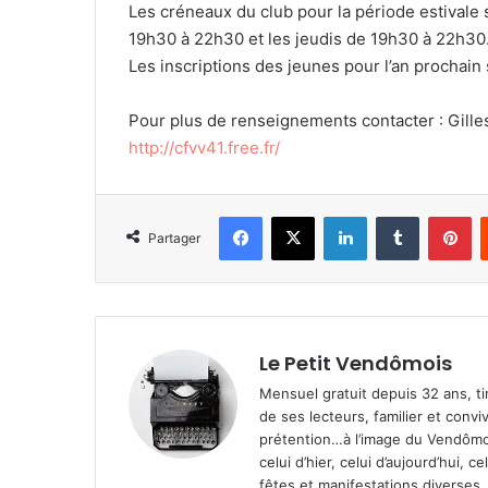
Les créneaux du club pour la période estivale s
19h30 à 22h30 et les jeudis de 19h30 à 22h30
Les inscriptions des jeunes pour l’an prochai
Pour plus de renseignements contacter : Gilles 
http://cfvv41.free.fr/
Facebook
X
Linkedin
Tumblr
Pinterest
Partager
Le Petit Vendômois
Mensuel gratuit depuis 32 ans, t
de ses lecteurs, familier et convi
prétention…à l’image du Vendômoi
celui d’hier, celui d’aujourd’hui,
fêtes et manifestations diverses, 