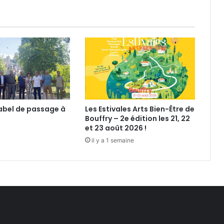
2
0
1
4
-
2
0
1
5
d
 label de passage à
Les Estivales Arts Bien-Être de
e
Bouffry – 2e édition les 21, 22
l
et 23 août 2026 !
’
il y a 1 semaine
U
S
V
K
a
r
a
t