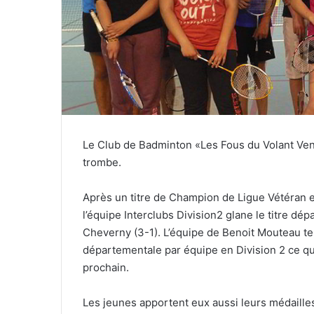
r
r
i
e
l
Le Club de Badminton «Les Fous du Volant Ven
trombe.
Après un titre de Champion de Ligue Vétéran 
l’équipe Interclubs Division2 glane le titre dép
Cheverny (3-1). L’équipe de Benoit Mouteau te
départementale par équipe en Division 2 ce qui l
prochain.
Les jeunes apportent eux aussi leurs médaille