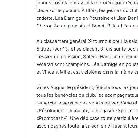
jeunes postulaient avant la dernière journée
place sur le podium. A Blois, les jeunes du cl
cadette, Léa Darnige en Poussine et Liam Den
Cheron 3e en poussin et Benoit Billaud 2e en 
Au classement général (9 tournois pour la sai
5 titres (sur 13) et se placent 3 fois sur le po
Tessier en poussine, Solène Hamelin en minime
Vétéran sont champions. Léa Darnige en pouss
et Vincent Millet est troisième dans la même c
Gilles Augris, le président, félicite tous les j
tous les bénévoles du club, les acompagnateurs
remercie le service des sports de Vendôme et t
«Résolument Chocolat», le magasin «Sporteam
«Promocash»). Une dédicace toute particulière
accompagnés toute la saison en diffusant tous 