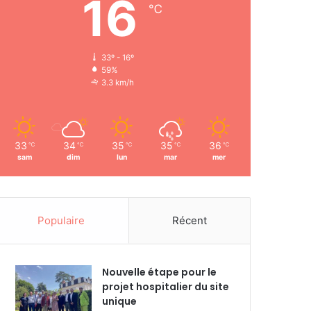
16
℃
33º - 16º
59%
3.3 km/h
33
34
35
35
36
℃
℃
℃
℃
℃
sam
dim
lun
mar
mer
Populaire
Récent
Nouvelle étape pour le
projet hospitalier du site
unique