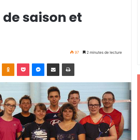
 de saison et
97
2 minutes de lecture
ontakte
Odnoklassniki
Pocket
Messenger
Partager par email
Imprimer