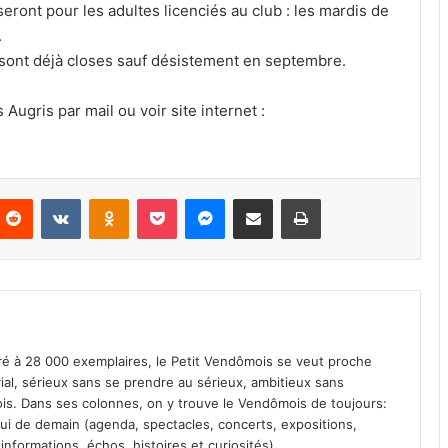
eront pour les adultes licenciés au club : les mardis de
.
n sont déjà closes sauf désistement en septembre.
Augris par mail ou voir site internet :
Reddit
VKontakte
Odnoklassniki
Pocket
Messenger
Partager par email
Imprimer
iré à 28 000 exemplaires, le Petit Vendômois se veut proche
vial, sérieux sans se prendre au sérieux, ambitieux sans
s. Dans ses colonnes, on y trouve le Vendômois de toujours:
 celui de demain (agenda, spectacles, concerts, expositions,
informations, échos, histoires et curiosités).