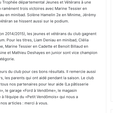
 du Trophée départemental Jeunes et Vétérans à une
ub ramènent trois victoires avec Marine Tessier en
iau en minibad. Solène Hamelin 2e en Minime, Jérémy
vétéran se hissent aussi sur le podium.
son 2014/2015), les jeunes et vétérans du club gagnent
dium. Pour les titres, Liam Deniau en minibad, Clélia
, Marine Tessier en Cadette et Benoit Billaud en
ine et Mathieu Deshayes en junior sont vice champion
atégorie.
oueurs du club pour ces bons résultats. Il remercie aussi
, les parents qui ont aidé pendant la saison. Le club
ous nos partenaires pour leur aide (La pâtisserie
», le garage «Ford à Vendôme», le magasin
 à l’équipe du «Petit Vendômois» qui nous a
nos articles : merci à vous.