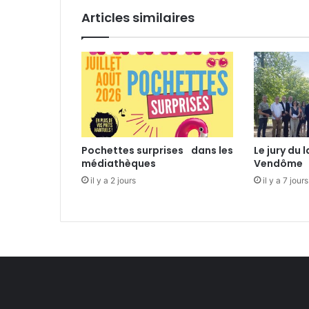
a
Articles similaires
c
k
b
a
s
s
!
!
Pochettes surprises dans les
Le jury du
médiathèques
Vendôme
il y a 2 jours
il y a 7 jours