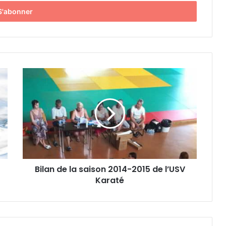
B
i
l
a
n
d
e
l
a
Bilan de la saison 2014-2015 de l’USV
s
Karaté
a
i
s
o
n