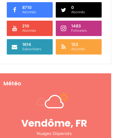
8710
0
Abonnés
Abonnés
210
1483
Abonnés
Followers
1614
153
Subscribers
Abonnés
Météo
Vendôme, FR
Nuages Dispersés