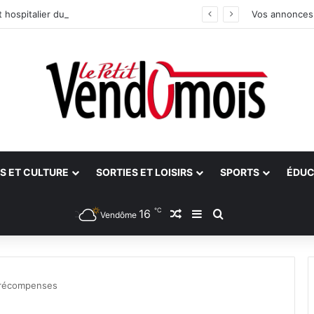
 hospitalier du site unique
Vos annonces
S ET CULTURE
SORTIES ET LOISIRS
SPORTS
ÉDUC
℃
16
Article Aléatoire
Sidebar (barre latéra
Rechercher
Vendôme
t récompenses