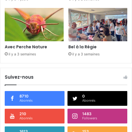
n
é
e
d
u
8
m
a
Avec Perche Nature
Bel à la Régie
r
il y a 3 semaines
il y a 3 semaines
s
Suivez-nous
8710
0
Abonnés
Abonnés
210
1483
Abonnés
Followers
1613
153