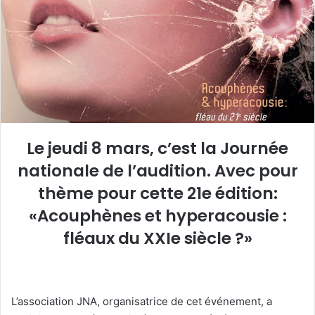
e
r
u
n
c
o
u
r
r
Le jeudi 8 mars, c’est la Journée
i
nationale de l’audition. Avec pour
e
l
thème pour cette 21e édition:
«Acouphènes et hyperacousie :
fléaux du XXIe siècle ?»
L’association JNA, organisatrice de cet événement, a