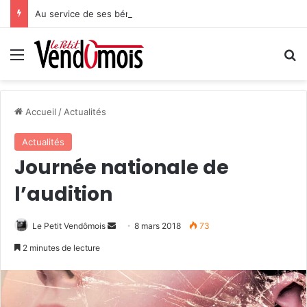
Au service de ses bénéficiaires
Menu
R
Accueil
/
Actualités
Actualités
Journée nationale de
l’audition
Le Petit Vendômois
E
8 mars 2018
73
n
2 minutes de lecture
v
o
y