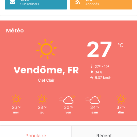
Subscribers
Abonnés
Météo
27
℃
Vendôme, FR
27º - 19º
34%
6.07 km/h
Ciel Clair
26
28
30
34
37
℃
℃
℃
℃
℃
mer
jeu
ven
sam
dim
Populaire
Récent