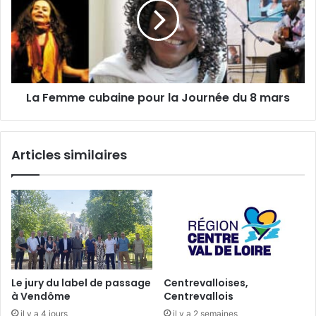
i
o
e
l
n
m
2
m
0
e
1
c
8
u
La Femme cubaine pour la Journée du 8 mars
b
a
i
n
Articles similaires
e
p
o
u
r
l
a
J
o
Le jury du label de passage
Centrevalloises,
u
à Vendôme
Centrevallois
r
il y a 4 jours
il y a 2 semaines