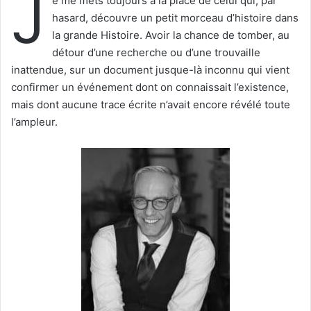
J
e me mets toujours à la place de celui qui, par
e
hasard, découvre un petit morceau d’histoire dans
r
la grande Histoire. Avoir la chance de tomber, au
u
détour d’une recherche ou d’une trouvaille
n
inattendue, sur un document jusque-là inconnu qui vient
c
confirmer un événement dont on connaissait l’existence,
o
mais dont aucune trace écrite n’avait encore révélé toute
u
l’ampleur.
r
r
i
e
l