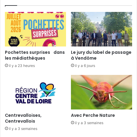
p
a
o
u
u
v
r
o
l
n
e
s
s
l
a
e
Pochettes surprises dans
Le jury du label de passage
b
s
les médiathèques
à Vendôme
o
m
il y a 23 heures
il y a 6 jours
n
e
n
u
é
b
s
l
e
s
»
Centrevalloises,
Avec Perche Nature
Centrevallois
il y a 3 semaines
il y a 3 semaines