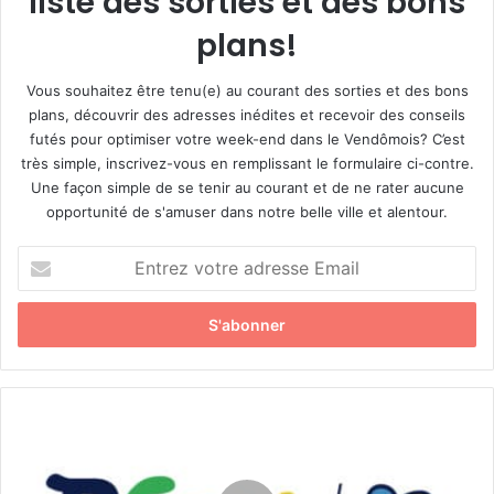
liste des sorties et des bons
plans!
Vous souhaitez être tenu(e) au courant des sorties et des bons
plans, découvrir des adresses inédites et recevoir des conseils
futés pour optimiser votre week-end dans le Vendômois? C’est
très simple, inscrivez-vous en remplissant le formulaire ci-contre.
Une façon simple de se tenir au courant et de ne rater aucune
opportunité de s'amuser dans notre belle ville et alentour.
E
n
t
r
e
z
v
o
T
t
a
r
r
e
i