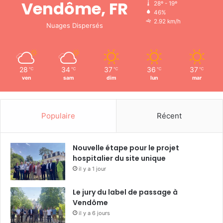
Vendôme, FR
28º - 19º
46%
2.92 km/h
Nuages Dispersés
28
34
37
36
37
℃
℃
℃
℃
℃
ven
sam
dim
lun
mar
Populaire
Récent
Nouvelle étape pour le projet
hospitalier du site unique
il y a 1 jour
Le jury du label de passage à
Vendôme
il y a 6 jours