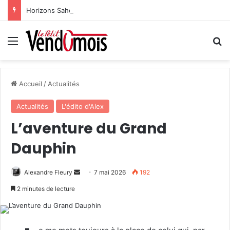
Horizons Sahel à l’heure du bilan
Menu
R
Accueil
/
Actualités
Actualités
L'édito d'Alex
L’aventure du Grand
Dauphin
Alexandre Fleury
E
7 mai 2026
192
n
2 minutes de lecture
v
o
y