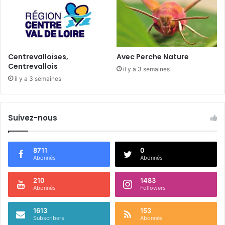
Centrevalloises,
Avec Perche Nature
Centrevallois
il y a 3 semaines
il y a 3 semaines
Suivez-nous
8711
0
Abonnés
Abonnés
210
1483
Abonnés
Followers
1613
153
Subscribers
Abonnés