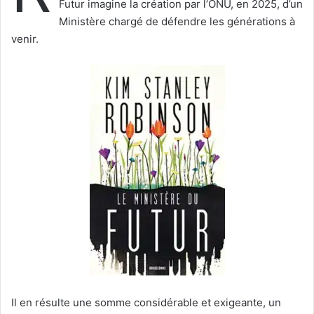
Futur imagine la création par l’ONU, en 2025, d’un
u
Ministère chargé de défendre les générations à
n
venir.
c
o
u
r
r
i
e
l
Il en résulte une somme considérable et exigeante, un