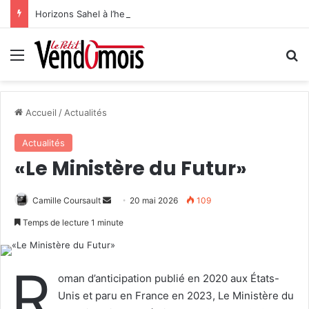
Horizons Sahel à l’heure du bilan
Menu
R
Accueil
/
Actualités
Actualités
«Le Ministère du Futur»
Camille Coursault
E
20 mai 2026
109
n
Temps de lecture 1 minute
v
o
R
y
oman d’anticipation publié en 2020 aux États-
e
Unis et paru en France en 2023, Le Ministère du
r