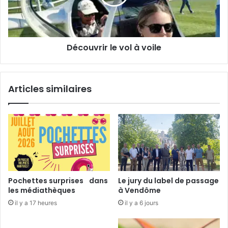
o
v
u
r
é
i
r
Découvrir le vol à voile
l
e
v
o
Articles similaires
l
à
v
o
i
l
e
Pochettes surprises dans
Le jury du label de passage
les médiathèques
à Vendôme
il y a 17 heures
il y a 6 jours