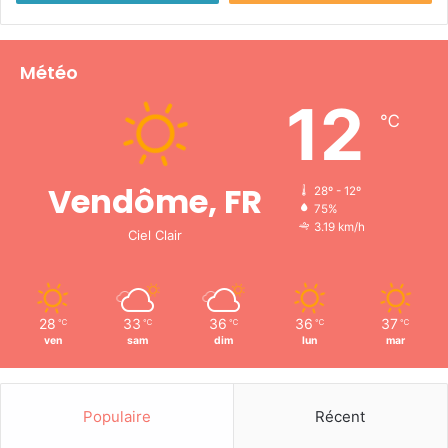
Météo
12
℃
Vendôme, FR
28º - 12º
75%
3.19 km/h
Ciel Clair
28
33
36
36
37
℃
℃
℃
℃
℃
ven
sam
dim
lun
mar
Populaire
Récent