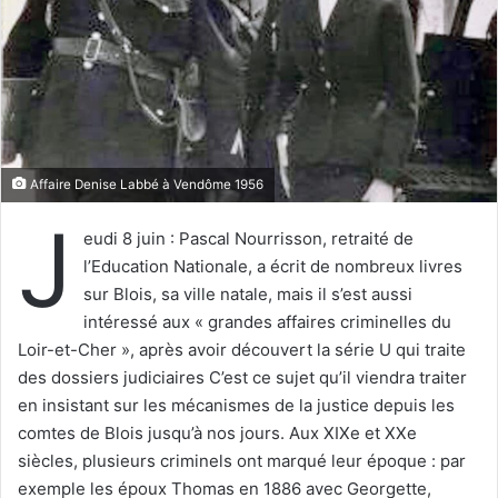
u
n
c
o
u
r
r
Affaire Denise Labbé à Vendôme 1956
i
J
e
eudi 8 juin : Pascal Nourrisson, retraité de
l
l’Education Nationale, a écrit de nombreux livres
sur Blois, sa ville natale, mais il s’est aussi
intéressé aux « grandes affaires criminelles du
Loir-et-Cher », après avoir découvert la série U qui traite
des dossiers judiciaires C’est ce sujet qu’il viendra traiter
en insistant sur les mécanismes de la justice depuis les
comtes de Blois jusqu’à nos jours. Aux XIXe et XXe
siècles, plusieurs criminels ont marqué leur époque : par
exemple les époux Thomas en 1886 avec Georgette,