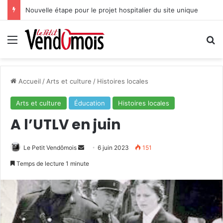
Nouvelle étape pour le projet hospitalier du site unique
Menu
R
Accueil
/
Arts et culture
/
Histoires locales
Arts et culture
Éducation
Histoires locales
A l’UTLV en juin
Le Petit Vendômois
E
6 juin 2023
151
n
Temps de lecture 1 minute
v
o
y
e
r