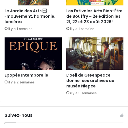
m
e
Le Jardin des Arts
Les Estivales Arts Bien-Être
«mouvement, harmonie,
de Bouffry – 2e édition les
lumière»
21, 22 et 23 août 2026 !
il y a 1 semaine
il y a 1 semaine
Epopée Intemporelle
L’oeil de Greenpeace
donne ses archives au
il y a 2 semaines
musée Niepce
il y a 3 semaines
Suivez-nous