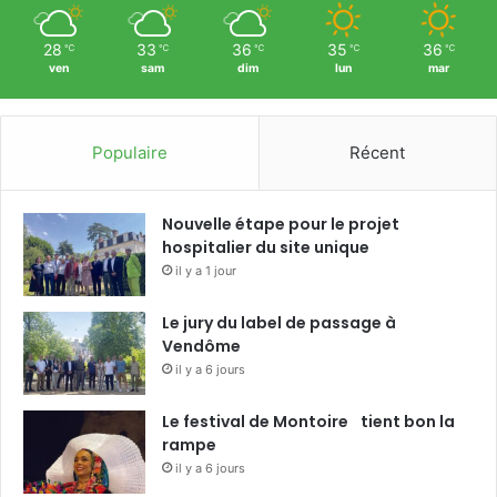
28
33
36
35
36
℃
℃
℃
℃
℃
ven
sam
dim
lun
mar
Populaire
Récent
Nouvelle étape pour le projet
hospitalier du site unique
il y a 1 jour
Le jury du label de passage à
Vendôme
il y a 6 jours
Le festival de Montoire tient bon la
rampe
il y a 6 jours