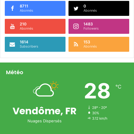
8711
0
Abonnés
Abonnés
210
1483
Abonnés
Followers
1614
153
Subscribers
Abonnés
Météo
28
℃
Vendôme, FR
28º - 20º
30%
3.12 km/h
Nuages Dispersés