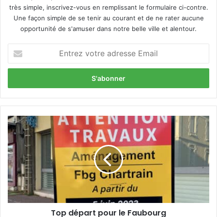
très simple, inscrivez-vous en remplissant le formulaire ci-contre.
Une façon simple de se tenir au courant et de ne rater aucune
opportunité de s'amuser dans notre belle ville et alentour.
E
n
t
r
e
z
v
o
T
t
o
r
p
e
d
a
é
d
p
r
a
e
r
s
t
s
Top départ pour le Faubourg
p