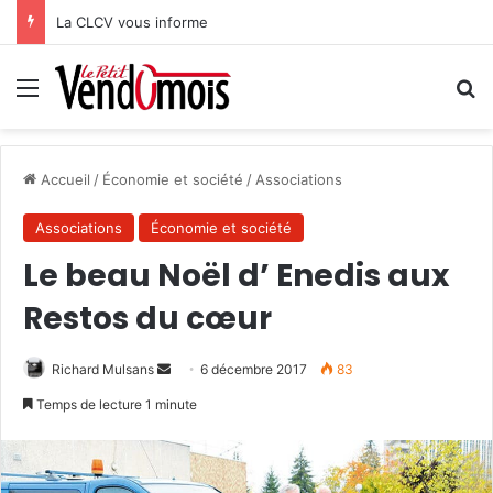
La CLCV vous informe
Menu
R
Accueil
/
Économie et société
/
Associations
Associations
Économie et société
Le beau Noël d’ Enedis aux
Restos du cœur
Richard Mulsans
E
6 décembre 2017
83
n
Temps de lecture 1 minute
v
o
y