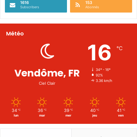
1616
153
Subscribers
Abonnés
Météo
16
℃
Vendôme, FR
34º - 16º
92%
3.36 km/h
Ciel Clair
34
36
39
40
41
℃
℃
℃
℃
℃
lun
mar
mer
jeu
ven