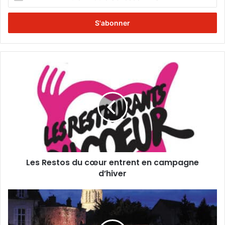
n
t
r
e
z
v
o
L
t
e
r
s
e
R
a
e
d
s
r
t
e
o
s
s
s
Les Restos du cœur entrent en campagne
d
e
d’hiver
u
E
c
m
œ
E
a
u
t
i
r
l
l